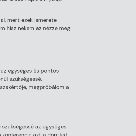
al, mert ezek ismerete
nem hisz nekem az nézze meg
y az egységes és pontos
enül szükségessé.
 szakértője, megpróbálom a
te szükségessé az egységes
 konferencia azt a döntést