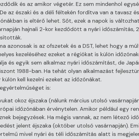
ezdődik és az amikor végetér. Ez sem mindenhol egysé
e az északi és a déli féltekén fordítva van a tavasz és
nákban is eltérő lehet. Sőt, ezek a napok is változha
rnapján hajnali 2-kor kezdődött a nyári időszámítás, 
sították.
a azonosak is az ofszetek és a DST, lehet hogy a múl
lyes kezeléséhez ezeket a régiókat is külön időzónakén
ja és egyik sem alkalmaz nyári időszámítást, de Japá
szont 1988-ban. Ha tehát olyan alkalmazást fejlesztün
 külön kell kezelni ezeket az időzónákat.
egyértelműséget is:
 lyukat okoz éjszaka (nálunk március utolsó vasárnapján
ópai időzónában érvénytelen. Amikor például egy ren
nek bejegyzések. Ha mégis vannak, az nem létező idő
tfedést jelent éjszaka (október utolsó vasárnapján). Em
lmű mivel nyári és téli időszámítás alatt is megjele