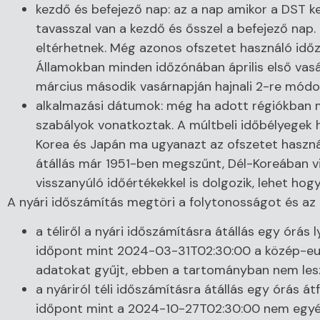
kezdő és befejező nap: az a nap amikor a DST k
tavasszal van a kezdő és ősszel a befejező nap. D
eltérhetnek. Még azonos ofszetet használó időzó
Államokban minden időzónában április első vasá
március második vasárnapján hajnali 2-re módo
alkalmazási dátumok: még ha adott régiókban m
szabályok vonatkoztak. A múltbeli időbélyegek he
Korea és Japán ma ugyanazt az ofszetet használ
átállás már 1951-ben megszűnt, Dél-Koreában vi
visszanyúló időértékekkel is dolgozik, lehet hogy
A nyári időszámítás megtöri a folytonosságot és az 
a téliről a nyári időszámításra átállás egy órás
időpont mint 2024-03-31T02:30:00 a közép-eur
adatokat gyűjt, ebben a tartományban nem lesz
a nyáriról téli időszámításra átállás egy órás á
időpont mint a 2024-10-27T02:30:00 nem egyérte