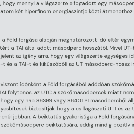
t, hogy mennyi a világszerte elfogadott egy másodperc
umatom két hiperfinom energiaszintje közti átmenethez
s a Föld forgása alapján meghatározott idő eltér egym
rt a TAI által adott másodperc hosszától. Mivel UT-b
jelent az igény arra, hogy egy világszerte egységes 
-t és a TAI-t és kiküszöböli az UT másodperc-hossz i
l viszont időnként a Föld forgásából adódóan szökőmá
TAI folytonos, az UTC a szökőmásodpercek miatt nem 
 hogy egy nap 86399 vagy 86401 SI másodpercből állj
sbítések biztosítják, hogy a csillagászati UT1 és a
rcnél jobban. A beiktatás gyakorisága a Föld forgásá
r szökőmásodperc beiktatására, eddig mindig pozitív i