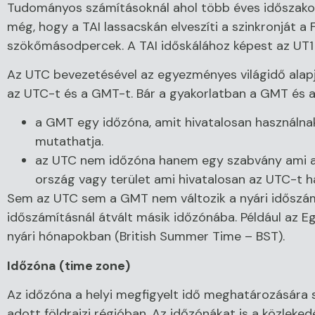
Tudományos számításoknál ahol több éves időszakok
még, hogy a TAI lassacskán elveszíti a szinkronját a 
szökőmásodpercek. A TAI időskálához képest az U
Az UTC bevezetésével az egyezményes világidő alapj
az UTC-t és a GMT-t. Bár a gyakorlatban a GMT és az
a GMT egy időzóna, amit hivatalosan használnak
mutathatja.
az UTC nem időzóna hanem egy szabvány ami a p
ország vagy terület ami hivatalosan az UTC-t ha
Sem az UTC sem a GMT nem változik a nyári időszám
időszámításnál átvált másik időzónába. Például az E
nyári hónapokban (British Summer Time – BST).
Időzóna (time zone)
Az időzóna a helyi megfigyelt idő meghatározására 
adott földrajzi régióban. Az időzónákat is a közleked