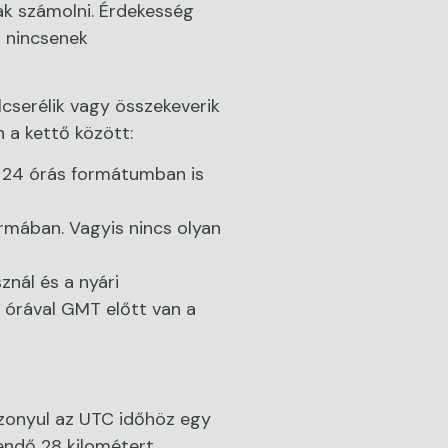
ak számolni. Érdekesség
n nincsenek
cserélik vagy összekeverik
 a kettő között:
y 24 órás formátumban is
rmában. Vagyis nincs olyan
nál és a nyári
 órával GMT előtt van a
szonyul az UTC időhöz egy
gendő 28 kilométert