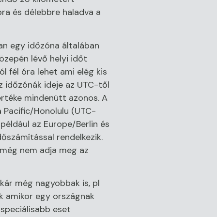
bra és délebbre haladva a
ban egy időzóna általában
özepén lévő helyi időt
 fél óra lehet ami elég kis
z időzónák ideje az UTC-től
értéke mindenütt azonos. A
a Pacific/Honolulu (UTC-
 például az Europe/Berlin és
dőszámítással rendelkezik.
n még nem adja meg az
kár még nagyobbak is, pl
ek amikor egy országnak
 speciálisabb eset