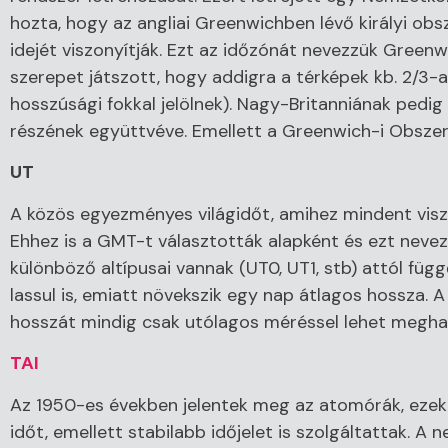
hozta, hogy az angliai Greenwichben lévő királyi obsz
idejét viszonyítják. Ezt az időzónát nevezzük Green
szerepet játszott, hogy addigra a térképek kb. 2/3-a
hosszúsági fokkal jelölnek). Nagy-Britanniának pedig
részének együttvéve. Emellett a Greenwich-i Obszer
UT
A közös egyezményes világidőt, amihez mindent visz
Ehhez is a GMT-t választották alapként és ezt nevez
különböző altípusai vannak (UT0, UT1, stb) attól fü
lassul is, emiatt növekszik egy nap átlagos hossza.
hosszát mindig csak utólagos méréssel lehet megha
TAI
Az 1950-es években jelentek meg az atomórák, ezek 
időt, emellett stabilabb időjelet is szolgáltattak. 