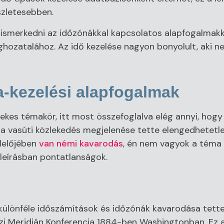
szletesebben.
 ismerkedni az időzónákkal kapcsolatos alapfogalmakk
hozatalához. Az idő kezelése nagyon bonyolult, aki 
-kezelési alapfogalmak
ekes témakör, itt most összefoglalva elég annyi, hog
 a vasúti közlekedés megjelenése tette elengedhetetl
lelőjében
van némi kavarodás
, én nem vagyok a téma
a leírásban pontatlanságok.
 különféle időszámítások és időzónák kavarodása tet
özi Meridián Konferencia 1884-ben Washingtonban. Ez a