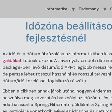
Informatika
Tudomány
S
Időzóna beállítás
fejlesztésnél
Az idő és a dátum ábrázolása az informatikában kis
galibákat
tudnak okozni. A Java nyelv eredeti dátum/i
package-ben lévő dátum/idő API-t legjobb messzire 
de persze lehet rosszul használni és rosszul tervezn
dátum/idő kezeléssel foglalkozó részét.)
Ebben a cikkben annak járok utána, hogyan érdemes
használva megtervezni és használni az időzóna- és 
adatbázissal, a Spring/Hibernate példákat a Spring B
as verziójára vonatkozik. Mivel az időzóna és dátum/