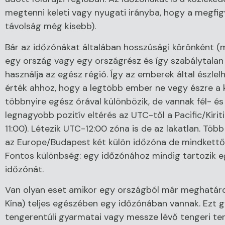
megtenni keleti vagy nyugati irányba, hogy a megfig
távolság még kisebb).
Bár az időzónákat általában hosszúsági körönként (
egy ország vagy egy országrész és így szabálytalan a
használja az egész régió. Így az emberek által észlel
érték ahhoz, hogy a legtöbb ember ne vegy észre a k
többnyire egész órával különbözik, de vannak fél- 
legnagyobb pozitív eltérés az UTC-től a Pacific/Kiri
11:00). Létezik UTC-12:00 zóna is de az lakatlan. Töb
az Europe/Budapest két külön időzóna de mindkettő ug
Fontos különbség: egy időzónához mindig tartozik 
időzónát.
Van olyan eset amikor egy országból már meghatáro
Kína) teljes egészében egy időzónában vannak. Ezt g
tengerentúli gyarmatai vagy messze lévő tengeri terül