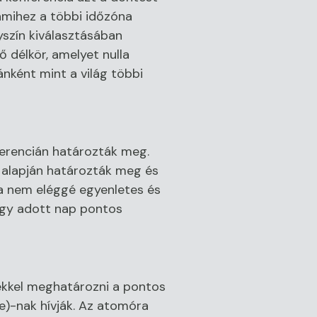
 amihez a többi időzóna
yszín kiválasztásában
ő délkör, amelyet nulla
ánként mint a világ többi
ferencián határozták meg.
k alapján határozták meg és
sa nem eléggé egyenletes és
 egy adott nap pontos
ekkel meghatározni a pontos
me)-nak hívják. Az atomóra