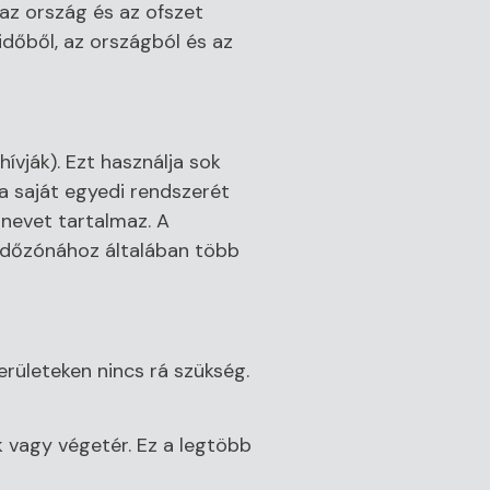
az ország és az ofszet
dőből, az országból és az
ívják). Ezt használja sok
a saját egyedi rendszerét
snevet tartalmaz. A
 időzónához általában több
erületeken nincs rá szükség.
k vagy végetér. Ez a legtöbb