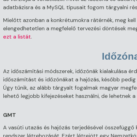
adatbázisra és a MySQL típusait fogom tárgyalni ré
Mielőtt azonban a konkrétumokra rátérnék, meg kell
elengedhetetlen a megfelelő tervezési döntések meg
ezt a listát
.
Időzóna
Az időszámítási módszerek, időzónák kialakulása érd
időszámítást és időzónákat a hajózás, később pedig
Úgy tűnik, az alább tárgyalt fogalmak magyar megfe
lehető legjobb kifejezéseket használni, de lehetnek 
GMT
A vasúti utazás és hajózás terjedésével összefüggő
rendszer létrehozását. Ezért létrejött egy Nemzetk