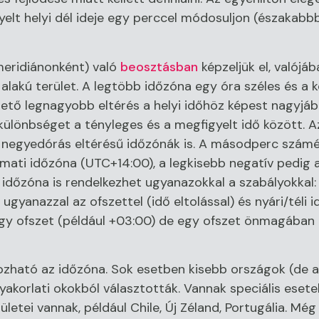
yelt helyi dél ideje egy perccel módosuljon (északabb
meridiánonként) való
beosztásban
képzeljük el, valójá
lakú terület. A legtöbb időzóna egy óra széles és a k
hető legnagyobb eltérés a helyi időhöz képest nagyjából
ülönbséget a tényleges és a megfigyelt idő között. A
és negyedórás eltérésű időzónák is. A másodperc szám
timati időzóna (UTC+14:00), a legkisebb negatív pedig 
b időzóna is rendelkezhet ugyanazokkal a szabályokkal:
yanazzal az ofszettel (idő eltolással) és nyári/téli i
egy ofszet (például +03:00) de egy ofszet önmagába
zható az időzóna. Sok esetben kisebb országok (de a
yakorlati okokból választották. Vannak speciális eset
etei vannak, például Chile, Új Zéland, Portugália. Még