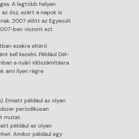
ges. A legtöbb helyen
 az ősz, ezért a napok is
tnak. 2007 előtt az Egyesült
2007-ben viszont ezt
tban ezekre eltérő
t kell kezelni. Például Dél-
nban a nyári időszámításra
k ami ilyen régre
). Emiatt például az olyan
dszer periodikusan
t mutat.
iatt például az olyan
nhet. Amikor például egy