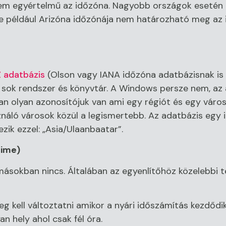
nem egyértelmű az időzóna. Nagyobb országok esetén 
 például Arizóna időzónája nem határozható meg az i
 adatbázis
(Olson vagy IANA időzóna adatbázisnak is h
s sok rendszer és könyvtár. A Windows persze nem, az 
an olyan azonosítójuk van ami egy régiót és egy váro
ználó városok közül a legismertebb. Az adatbázis egy
ezik ezzel: „Asia/Ulaanbaatar”.
time)
másokban nincs. Általában az egyenlítőhöz közelebbi t
eg kell változtatni amikor a nyári időszámítás kezdődi
n hely ahol csak fél óra.