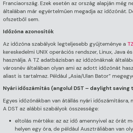
Franciaország. Ezek esetén az ország alapján még 
általában már egyértelműen megadja az időzónát. De
ofszetből sem.
Időzóna azonosítók
Az időzóna szabályok legteljesebb gyűjteménye a
TZ
kereskedelmi UNIX operációs rendszer, Linux, Java é
használja. A TZ adatbázisban az időzónáknak általáb
városnév általában olyan ami az adott időzónát has
aliast is tartalmaz. Például „Asia/Ulan Bator” megegy
Nyári időszámítás (angolul DST – daylight saving 
Egyes időzónákban van átállás nyári időszámításra, 
A DST az alábbi szabályok összessége:
eltolás mértéke: az az idő amennyivel az órát m
helyen egy óra, de például Ausztráliában van olya