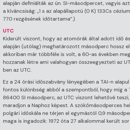
alapján definiálták az ún. SI-másodpercet, vagyis az
a kíváncsiság: „1 s az alapállapotú (0 K) 133Cs cézi
770 rezgésének idõtartama”.)
UTC
Kiderült viszont, hogy az atomórák által adott idő é
alapján (utólag) meghatározott másodperc hossz elté
akkoriban már többféle is volt, a 60-as években meg
hozzanak létre ami valahogyan összeegyezteti az UT
ben az UTC.
Ez a 24 órási időszabvány lényegében a TAI-n alapu
fontos különbség abból a szempontból, hogy míg a 
86400 SI másodperc, az UTC viszont lehetővé teszi,
maradjon a Naphoz képest. A szökőmásodperces helye
polgári időskála ne térjen el egymástól 0,9 másodpe
maga is ingadozik: 1972 óta 27 alkalommal került so