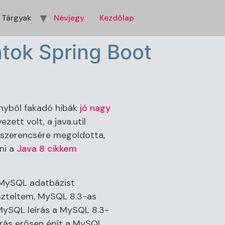
Tárgyak
Névjegy
Kezdőlap
ntok Spring Boot
ányból fakadó hibák
jó nagy
ett volt, a java.util
a szerencsére megoldotta,
ni a
Java 8 cikkem
 MySQL adatbázist
eszteltem, MySQL 8.3-as
 MySQL leírás a MySQL 8.3-
eírás erősen épít a MySQL