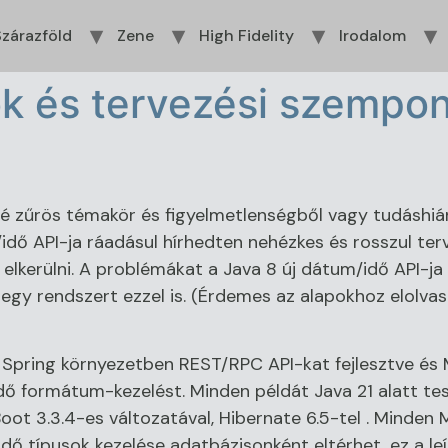
zárazföld
Zene
High Fidelity
Irodalom
ok és tervezési szempo
sé zűrös témakör és figyelmetlenségből vagy tudáshi
dő API-ja ráadásul hírhedten nehézkes és rosszul tervez
elkerülni. A problémákat a Java 8 új dátum/idő API-j
i egy rendszert ezzel is. (Érdemes az alapokhoz elolvas
 Spring környezetben REST/RPC API-kat fejlesztve és
idő formátum-kezelést. Minden példát Java 21 alatt t
oot 3.3.4-es változatával, Hibernate 6.5-tel . Minden
idő típusok kezelése adatbázisonként eltérhet, ez a l