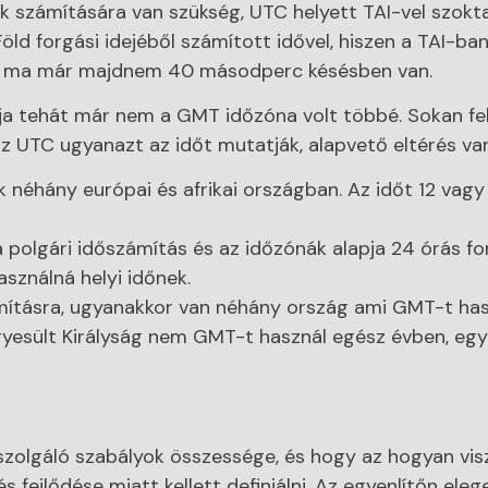
 számítására van szükség, UTC helyett TAI-vel szokt
Föld forgási idejéből számított idővel, hiszen a TAI-ba
T1 ma már majdnem 40 másodperc késésben van.
a tehát már nem a GMT időzóna volt többé. Sokan fel
 UTC ugyanazt az időt mutatják, alapvető eltérés van
 néhány európai és afrikai országban. Az időt 12 vag
olgári időszámítás és az időzónák alapja 24 órás fo
sználná helyi időnek.
ításra, ugyanakkor van néhány ország ami GMT-t hasz
gyesült Királyság nem GMT-t használ egész évben, egy
szolgáló szabályok összessége, és hogy az hogyan vi
és fejlődése miatt kellett definiálni. Az egyenlítőn ele