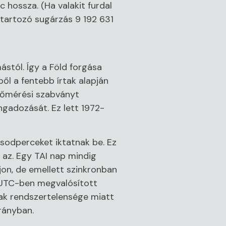
 hossza. (Ha valakit furdal
 tartozó sugárzás 9 192 631
ástól. Így a Föld forgása
ől a fentebb írtak alapján
időmérési szabványt
ngadozását. Ez lett 1972-
sodperceket iktatnak be. Ez
az. Egy TAI nap mindig
on, de emellett szinkronban
z UTC-ben megvalósított
nak rendszertelensége miatt
rányban.