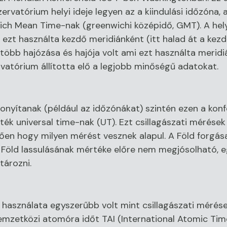
ervatórium helyi ideje legyen az a kiindulási időzóna,
wich Mean Time-nak (greenwichi középidő, GMT). A hel
 ezt használta kezdő meridiánként (itt halad át a kezd
 több hajózása és hajója volt ami ezt használta meridi
vatórium állította elő a legjobb minőségű adatokat.
onyítanak (például az időzónákat) szintén ezen a kon
ték universal time-nak (UT). Ezt csillagászati mérése
ggően hogy milyen mérést vesznek alapul. A Föld forgá
 A Föld lassulásának mértéke előre nem megjósolható,
tározni.
használata egyszerűbb volt mint csillagászati mérés
A nemzetközi atomóra időt TAI (International Atomic Ti