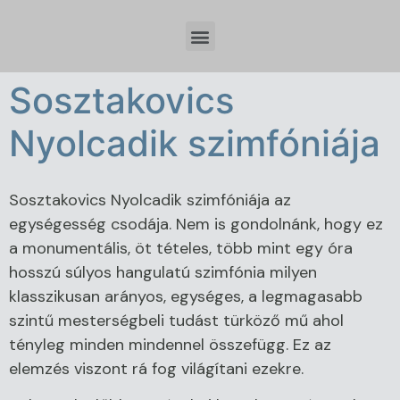
Időzóna beállítások és tervezési szempontok Spring Boot fejlesztésnél
Sosztakovics
Nyolcadik szimfóniája
Sosztakovics Nyolcadik szimfóniája az
egységesség csodája. Nem is gondolnánk, hogy ez
a monumentális, öt tételes, több mint egy óra
hosszú súlyos hangulatú szimfónia milyen
klasszikusan arányos, egységes, a legmagasabb
szintű mesterségbeli tudást türköző mű ahol
tényleg minden mindennel összefügg. Ez az
elemzés viszont rá fog világítani ezekre.