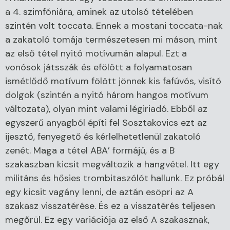
a 4. szimfóniára, aminek az utolsó tételében
szintén volt toccata. Ennek a mostani toccata-nak
a zakatoló tomája természetesen mi máson, mint
az első tétel nyitó motívumán alapul. Ezt a
vonósok játsszák és efölött a folyamatosan
ismétlődő motívum fölött jönnek kis fafúvós, visító
dolgok (szintén a nyitó három hangos motívum
változata), olyan mint valami légiriadó. Ebből az
egyszerű anyagból építi fel Sosztakovics ezt az
ijesztő, fenyegető és kérlelhetetlenül zakatoló
zenét. Maga a tétel ABA’ formájú, és a B
szakaszban kicsit megváltozik a hangvétel. Itt egy
militáns és hősies trombitaszólót hallunk. Ez próbál
egy kicsit vagány lenni, de aztán esöpri az A
szakasz visszatérése. És ez a visszatérés teljesen
megőrül. Ez egy variációja az első A szakasznak,