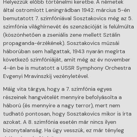
Helyezzük előbb történelmi keretbe. A németek
által ostromlott Leningrádban 1942. március 5-én
bemutatott 7. szimfóniával Sosztakovics még az 5.
szimfónia világhírnevét és szenzációját is felülmúlta
(köszönhetően a zseniális zene mellett Sztálin
propaganda-érzékének). Sosztakovics múzsái
háborúban sem hallgattak, 1943 nyarán megírta
következő szimfóniáját, amit még az év november
4-én be is mutatott a USSR Symphony Orchestra
Evgenyi Mravinszkij vezényletével.
Máig vita tárgya, hogy a 7. szimfónia egyes
részeinek hangvételét mennyire befolyásolta a
háború (és mennyire a nagy terror), mert nem
tudható pontosan, hogy Sosztakovics mikor is írta
azokat. A 8. szimfónia esetén már nincs ilyen
bizonytalanság. Ha úgy vesszük, ez már tényleg