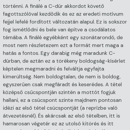
történni. A finálé a C-dúr akkordot követő
fagottszólóval kezdődik és ez az eredeti motívum
fejjel lefelé fordított változatán alapul. Ez is sokszor
fog ismétlődni és bele van építve a csodálatos
témába. A finálé egyébként egy szonátarondó, de
most nem részletezem ezt a formát mert maga a
hatás a fontos. Egy darabig még maradunk C-
dúrban, de aztán ez a törékeny boldogság-kísérlet
képtelen megmaradni és felváltja egyfajta
kimerültség. Nem boldogtalan, de nem is boldog,
egyszerűen csak megfáradt és keserédes. A tétel
középső csűcspontján szintén a mottót fogjuk
hallani, ez a csúcspont szinte majdnem pontosan
idézi az első tétel csúcspontját (a reprízbe való
átvezetésnél). És akárcsak az első tételben, itt is
hamarosan végetér ez az utolsó kitörés és itt