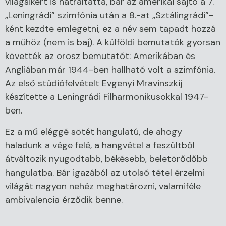
világsikert is hátráltatta, bár az amerikai sajtó a 7.
„Leningrádi” szimfónia után a 8.-at „Sztálingrádi”-
ként kezdte emlegetni, ez a név sem tapadt hozzá
a műhöz (nem is baj). A külföldi bemutatók gyorsan
követték az orosz bemutatót: Amerikában és
Angliában már 1944-ben hallható volt a szimfónia.
Az első stúdiófelvételt Evgenyi Mravinszkij
készítette a Leningrádi Filharmonikusokkal 1947-
ben.
Ez a mű eléggé sötét hangulatú, de ahogy
haladunk a vége felé, a hangvétel a feszültből
átváltozik nyugodtabb, békésebb, beletörődőbb
hangulatba. Bár igazából az utolsó tétel érzelmi
világát nagyon nehéz meghatározni, valamiféle
ambivalencia érződik benne.