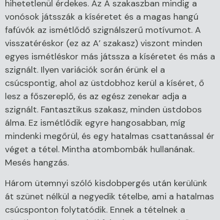
hihetetlenül érdekes. Az A szakaszban mindig a
vonósok játsszák a kíséretet és a magas hangú
fafúvók az ismétlődő szignálszerű motívumot. A
visszatéréskor (ez az A’ szakasz) viszont minden
egyes ismétléskor más játssza a kíséretet és más a
szignált. Ilyen variációk során érünk el a
csúcspontig, ahol az üstdobhoz kerül a kíséret, ő
lesz a főszereplő, és az egész zenekar adja a
szignált. Fantasztikus szakasz, minden üstdobos
álma. Ez ismétlődik egyre hangosabban, míg
mindenki megőrül, és egy hatalmas csattanással ér
véget a tétel. Mintha atombombák hullanának.
Mesés hangzás.
Három ütemnyi szóló kisdobpergés után kerülünk
át szünet nélkül a negyedik tételbe, ami a hatalmas
csúcsponton folytatódik. Ennek a tételnek a