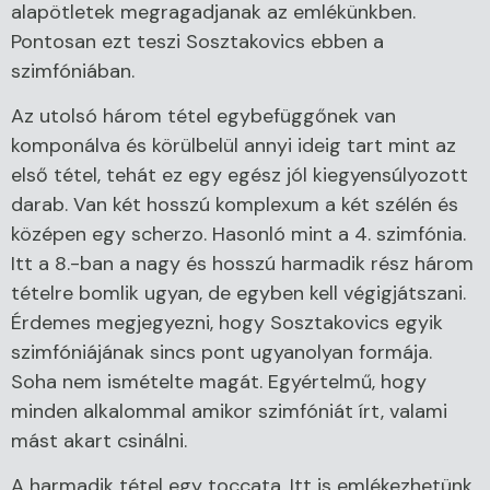
alapötletek megragadjanak az emlékünkben.
Pontosan ezt teszi Sosztakovics ebben a
szimfóniában.
Az utolsó három tétel egybefüggőnek van
komponálva és körülbelül annyi ideig tart mint az
első tétel, tehát ez egy egész jól kiegyensúlyozott
darab. Van két hosszú komplexum a két szélén és
középen egy scherzo. Hasonló mint a 4. szimfónia.
Itt a 8.-ban a nagy és hosszú harmadik rész három
tételre bomlik ugyan, de egyben kell végigjátszani.
Érdemes megjegyezni, hogy Sosztakovics egyik
szimfóniájának sincs pont ugyanolyan formája.
Soha nem ismételte magát. Egyértelmű, hogy
minden alkalommal amikor szimfóniát írt, valami
mást akart csinálni.
A harmadik tétel egy toccata. Itt is emlékezhetünk