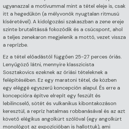
ugyanazzal a motívummal mint a tétel eleje is, csak
itt a hegedűkön (a mélyvonók nyugtalan ritmusú
kíséretével). A kidolgozási szakaszban a zene ereje
szinte brutalitássá fokozódik és a csúcspont, ahol
a teljes zenekaron megjelenik a mottó, vezet vissza
a reprízbe.
Ez a tétel előadástól függően 25-27 perces óriás.
Lenyűgöző látni, mennyire klasszicista
Sosztakovics ezeknek az óriási tételeknek a
felépítésében. Ez egy maratoni tétel, de közben
egy eléggé egyszerű koncepción alapul. És erre a
koncepcióra építve elrepít egy feszült és
lebilincselő, sötét és vulkanikus kibontakozáson
keresztül, a repríz hatalmas robbanásával és az azt
követő elégikus angolkürt szólóval (egy angolkürt
monológot az expozícióban is hallottuk), ami