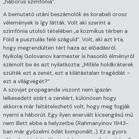
„háborús szimfónia”.
A bemutató utáni beszámolók és korabeli orosz
vélemények is így látták. Volt aki szerint a
szimfónia utolsó tételében „a kozmikus térben a
Föld a pusztulás felé száguld”. Volt, aki azt írta,
hogy megrendülten tért haza az előadásról.
Nyikolaj Golovanov karmester is hasonló élményről
számolt be és azt nyilatkozta: „Miféle holdkráterek
szülték ezt a zenét, ezt a kilátástalan tragédiát –
ezt a világvégét?”
A szovjet propaganda viszont nem igazán
lelkesedett ezért a zenéért, különösen hogy
ekkorra már feltételezhető volt, hogy meg fogják
nyerni a háborút. Egy ilyen enervált kicsengésű mű
nem illett ebbe a helyzetbe (Rahmanyinov 1943-
ban már győzelmi ódát komponált…). Ez a gyors