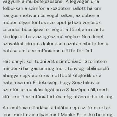
vagyunk a mű befejezésénél. A legvégén újra
felbukkan a szimfónia kezdetén hallott három
hangos motívum és végül halkan, az ebben a
műben olyan fontos szerepet játszó vonósok
csendes búcsújával ér véget a tétel, ami szinte
kérdőjelet tesz az egész mű végére. Nem lehet
szavakkal leírni, és különösen azután hihetetlen a
hatása ami a szimfóniában előtte történt.
Hát ennyit kell tudni a 8. szimfóniáról. Szerintem
mindenki hallgassa meg mert tényleg lebilincselő
ahogyan egy apró kis mottóból kifejlődik ez a
hatalmsa mű. Érdekesség, hogy Sosztakovics
szimfónia-munkásságában a 8. középen áll, mert
előtte is 7 szimfóniát írt és még utána is hetet fog.
A szimfónia előadásai általában egész jók szoktak
lenni mert ez is olyan mint Mahler 9.-je. Aki belefog,