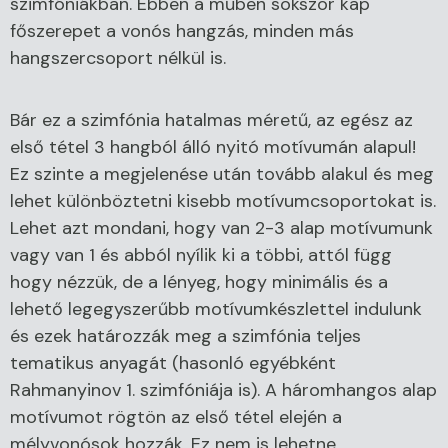
szimfóniákban. Ebben a műben sokszor kap
főszerepet a vonós hangzás, minden más
hangszercsoport nélkül is.
Bár ez a szimfónia hatalmas méretű, az egész az
első tétel 3 hangból álló nyitó motívumán alapul!
Ez szinte a megjelenése után tovább alakul és meg
lehet különböztetni kisebb motívumcsoportokat is.
Lehet azt mondani, hogy van 2-3 alap motívumunk
vagy van 1 és abból nyílik ki a többi, attól függ
hogy nézzük, de a lényeg, hogy minimális és a
lehető legegyszerűbb motívumkészlettel indulunk
és ezek határozzák meg a szimfónia teljes
tematikus anyagát (hasonló egyébként
Rahmanyinov 1. szimfóniája is). A háromhangos alap
motívumot rögtön az első tétel elején a
mélyvonósok hozzák. Ez nem is lehetne