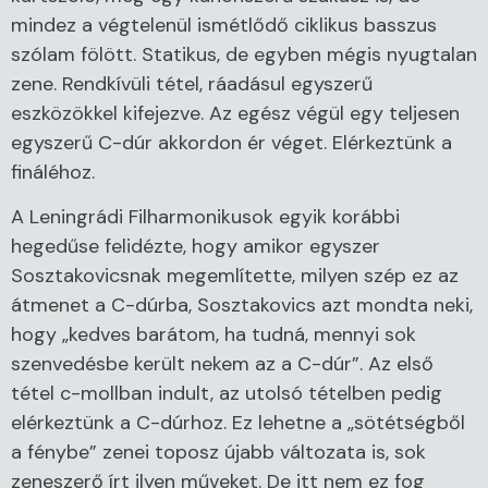
mindez a végtelenül ismétlődő ciklikus basszus
szólam fölött. Statikus, de egyben mégis nyugtalan
zene. Rendkívüli tétel, ráadásul egyszerű
eszközökkel kifejezve. Az egész végül egy teljesen
egyszerű C-dúr akkordon ér véget. Elérkeztünk a
fináléhoz.
A Leningrádi Filharmonikusok egyik korábbi
hegedűse felidézte, hogy amikor egyszer
Sosztakovicsnak megemlítette, milyen szép ez az
átmenet a C-dúrba, Sosztakovics azt mondta neki,
hogy „kedves barátom, ha tudná, mennyi sok
szenvedésbe került nekem az a C-dúr”. Az első
tétel c-mollban indult, az utolsó tételben pedig
elérkeztünk a C-dúrhoz. Ez lehetne a „sötétségből
a fénybe” zenei toposz újabb változata is, sok
zeneszerő írt ilyen műveket. De itt nem ez fog