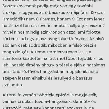
Sosztakovicsnak pedig még van egy további
trükkje is, ugyanis az ő basszustémája (ami 12-szer
ismétlődik) nem 8 ütemes, hanem 9. Ezt nem lehet
határozottan észrevenni amikor hallgatjuk, viszont
mivel nincs mindig szinkronban azzal ami fölötte
történik, ad egy plusz nyugtalanító érzést. Az alsó
szólam csak sodródik, miközben a felső teszi a
maga dolgát. A téma természetesen itt is a
szimfónia kezdetén hallott mottóból fejlődik ki, és
lebilincselő élmény ahogy a tétel elején a hatalmas
uniszónó rézfúvós hangzásban megjelenik majd
szépen lassan elhalkul és lesüllyed a basszus
szólamba.
A tétel folyamán többféle epizód is megjelenik,
vannak érdekes fuvola-hangzások, klarinét- és
kürtszóló, még egy kánonszerű szakasz is, de