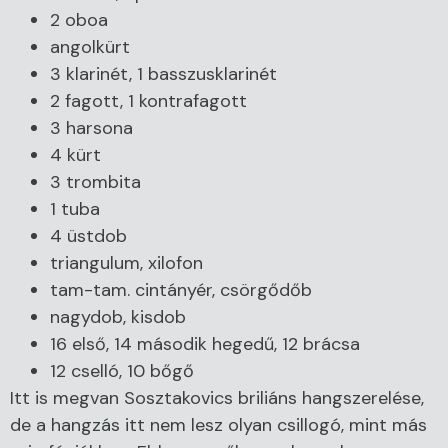
2 oboa
angolkürt
3 klarinét, 1 basszusklarinét
2 fagott, 1 kontrafagott
3 harsona
4 kürt
3 trombita
1 tuba
4 üstdob
triangulum, xilofon
tam-tam. cintányér, csörgődőb
nagydob, kisdob
16 első, 14 második hegedű, 12 brácsa
12 cselló, 10 bőgő
Itt is megvan Sosztakovics briliáns hangszerelése,
de a hangzás itt nem lesz olyan csillogó, mint más