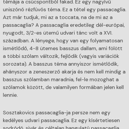
témája a csúcspontból fakad. Ez egy nagyívű
uniszónó rézfúvós téma. Ez a tétel egy passacaglia.
Azt már tudjuk, mi az a toccata, na de mi az a
passacaglia? A passacaglia eredetileg dél-európai,
nyugodt, 3/2-es ütemű udvari tánc volt a XVI.
században. A lényege, hogy van egy folyamatosan
ismétlődő, 4-8 ütemes basszus dallam, ami fölött
a többi szólam változik, fejlődik (vagyis variációk
sorozata). A basszus téma annyiszor ismétlődik,
ahányszor a zeneszerző akarja és nem kell mindig a
basszus szólamban maradnia, fel-le mozoghat a
szólamok között, de valamilyen formában jelen kell
lennie.
Sosztakovics passacaglia-ja persze nem egy
kedélyes udvari passacaglia. Ez egy kísértetiesen
sodródó, sivár és céltalan hangulatú passacaglia.