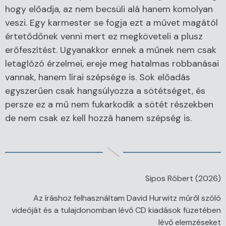
hogy előadja, az nem becsüli alá hanem komolyan
veszi. Egy karmester se fogja ezt a művet magától
értetődőnek venni mert ez megköveteli a plusz
erőfeszítést. Ugyanakkor ennek a műnek nem csak
letaglózó érzelmei, ereje meg hatalmas robbanásai
vannak, hanem lírai szépsége is. Sok előadás
egyszerűen csak hangsúlyozza a sötétséget, és
persze ez a mű nem fukarkodik a sötét részekben
de nem csak ez kell hozzá hanem szépség is.
Sipos Róbert (2026)
Az íráshoz felhasználtam David Hurwitz műről szóló
videóját és a tulajdonomban lévő CD kiadások füzetében
lévő elemzéseket