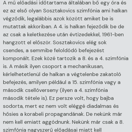
A mű előadási időtartama általában bő egy óra és
ez az első olyan Sosztakovics szimfónia ami halkan
végződik, legalábbis azok között amiket be is
mutattak akkoriban. A 4. is halkan fejeződik be de
az csak a keletkezése után évtizedekkel, 1961-ben
hangzott el először. Sosztakovics elég sok
csendes, a semmibe feloldódó befejezést
komponált. Ezek közé tartozik a 8. és a 4. szimfónia
is. A másik ilyen csoport a mechanikusan,
kérlelhetetlenül de halkan a végtelenbe zakatoló
befejezés, amilyen például a 15. szimfónia vagy a
második csellóverseny (ilyen a 4. szimfónia
második tétele is). Ez persze volt, hogy bajba
sodorta, mert ez nem volt eléggé diadalmas és
hősies a korabeli propagandának. De nekünk már
nem kell emiatt aggódnunk. Nekünk már csak a 8.
szimfónia nagyszerű előadásai miatt kell