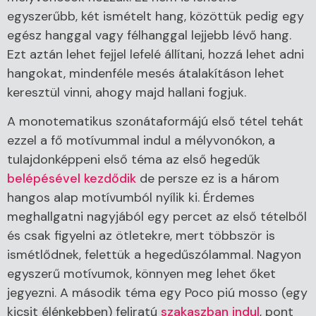
egyszerűbb, két ismételt hang, közöttük pedig egy
egész hanggal vagy félhanggal lejjebb lévő hang.
Ezt aztán lehet fejjel lefelé állítani, hozzá lehet adni
hangokat, mindenféle mesés átalakításon lehet
keresztül vinni, ahogy majd hallani fogjuk.
A monotematikus szonátaformájú első tétel tehát
ezzel a fő motívummal indul a mélyvonókon, a
tulajdonképpeni első téma az első hegedűk
belépésével kezdődik
de persze ez is a három
hangos alap motívumból nyílik ki. Érdemes
meghallgatni nagyjából egy percet az első tételből
és csak figyelni az ötletekre, mert többször is
ismétlődnek, felettük a hegedűszólammal. Nagyon
egyszerű motívumok, könnyen meg lehet őket
jegyezni. A második téma egy Poco piú mosso (egy
kicsit élénkebben) feliratú
szakaszban indul
, pont