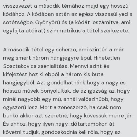
visszavezet a második témához majd egy hosszú
kódához. A kódában aztán az egész visszasüllyed a
sötétségbe. Gyönyörű és (a kódát leszámítva, ami
egyfajta utóirat) szimmetrikus a tétel szerkezete.
A második tétel egy scherzo, ami szintén a már
megismert három hangjegyre épül. Hihetetlen
Sosztakovics zsenialitása. Mennyi színt és
kifejezést hoz ki ebből a három kis buta
hangjegyből. Azt gondolhatnánk hogy a nagy és
hosszú művek bonyolultak, de az igazság az, hogy
minél nagyobb egy mű, annál valószínűbb, hogy
egyszerű lesz. Mert a zeneszerző, ha csak nem
bunkó akkor azt szeretné, hogy kövessük merre jár.
És ahhoz, hogy ilyen nagy időtartamokon át
követni tudjuk, gondoskodnia kell róla, hogy az