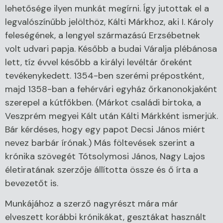
lehetősége ilyen munkát megírni. Így jutottak el a
legvalószínűbb jelölthöz, Kálti Márkhoz, aki I. Károly
feleségének, a lengyel származású Erzsébetnek
volt udvari papja. Később a budai Váralja plébánosa
lett, tíz évvel később a királyi levéltár őreként
tevékenykedett. 1354-ben szerémi prépostként,
majd 1358-ban a fehérvári egyház őrkanonokjaként
szerepel a kútfőkben. (Márkot családi birtoka, a
Veszprém megyei Kált után Kálti Márkként ismerjük.
Bár kérdéses, hogy egy papot Decsi János miért
nevez barbár írónak.) Más föltevések szerint a
krónika szövegét Tótsolymosi János, Nagy Lajos
életiratának szerzője állította össze és ő írta a
bevezetőt is.
Munkájához a szerző nagyrészt mára már
elveszett korábbi krónikákat, gesztákat használt