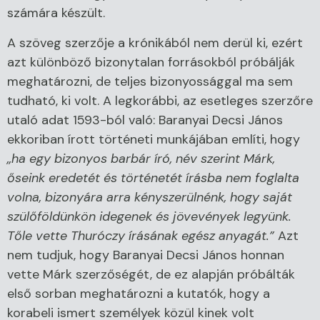
számára készült.
A szöveg szerzője a krónikából nem derül ki, ezért
azt különböző bizonytalan forrásokból próbálják
meghatározni, de teljes bizonyossággal ma sem
tudható, ki volt. A legkorábbi, az esetleges szerzőre
utaló adat 1593-ból való: Baranyai Decsi János
ekkoriban írott történeti munkájában említi, hogy
„ha egy bizonyos barbár író, név szerint Márk,
őseink eredetét és történetét írásba nem foglalta
volna, bizonyára arra kényszerülnénk, hogy saját
szülőföldünkön idegenek és jövevények legyünk.
Tőle vette Thuróczy írásának egész anyagát.”
Azt
nem tudjuk, hogy Baranyai Decsi János honnan
vette Márk szerzőségét, de ez alapján próbálták
első sorban meghatározni a kutatók, hogy a
korabeli ismert személyek közül kinek volt