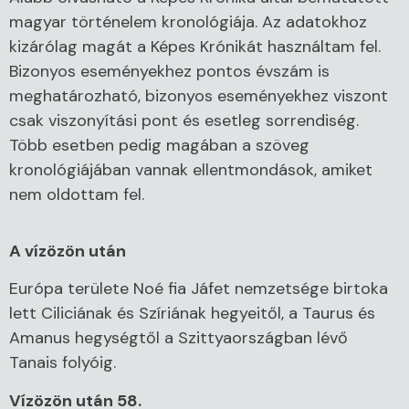
magyar történelem kronológiája. Az adatokhoz
kizárólag magát a Képes Krónikát használtam fel.
Bizonyos eseményekhez pontos évszám is
meghatározható, bizonyos eseményekhez viszont
csak viszonyítási pont és esetleg sorrendiség.
Több esetben pedig magában a szöveg
kronológiájában vannak ellentmondások, amiket
nem oldottam fel.
A vízözön után
Európa területe Noé fia Jáfet nemzetsége birtoka
lett Ciliciának és Szíriának hegyeitől, a Taurus és
Amanus hegységtől a Szittyaországban lévő
Tanais folyóig.
Vízözön után 58.