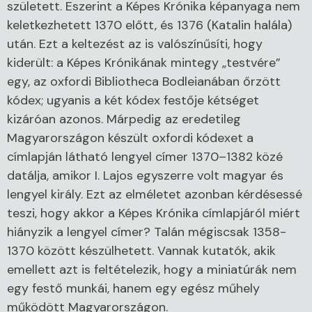
született. Eszerint a Képes Krónika képanyaga nem
keletkezhetett 1370 előtt, és 1376 (Katalin halála)
után. Ezt a keltezést az is valószínűsíti, hogy
kiderült: a Képes Krónikának mintegy „testvére”
egy, az oxfordi Bibliotheca Bodleianában őrzött
kódex; ugyanis a két kódex festője kétséget
kizáróan azonos. Márpedig az eredetileg
Magyarországon készült oxfordi kódexet a
címlapján látható lengyel címer 1370–1382 közé
datálja, amikor I. Lajos egyszerre volt magyar és
lengyel király. Ezt az elméletet azonban kérdésessé
teszi, hogy akkor a Képes Krónika címlapjáról miért
hiányzik a lengyel címer? Talán mégiscsak 1358-
1370 között készülhetett. Vannak kutatók, akik
emellett azt is feltételezik, hogy a miniatúrák nem
egy festő munkái, hanem egy egész műhely
működött Magyarországon.