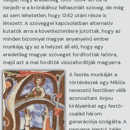
terjedt-e a krónikához felhasznált szöveg, de még
az sem lehetetlen, hogy 1342 utáni része is
létezett. A szöveggel kapcsolatban alternatív
kutatók arra a következtetésre jutottak, hogy az
minden bizonnyal magyar anyanyelvű ember
munkája, így az a helyzet áll elő, hogy egy
eredetileg magyar szöveget fordítottak latinra,
majd azt a mai fordítók visszafordítják magyarra.
A festés munkáját a
történészek egy Miklós
nevezetű festőben vélik
azonosítani. Anjou
királyainkat egy festő-
család három
generációja szolgálta. A
nagyapa, Hertul, talán