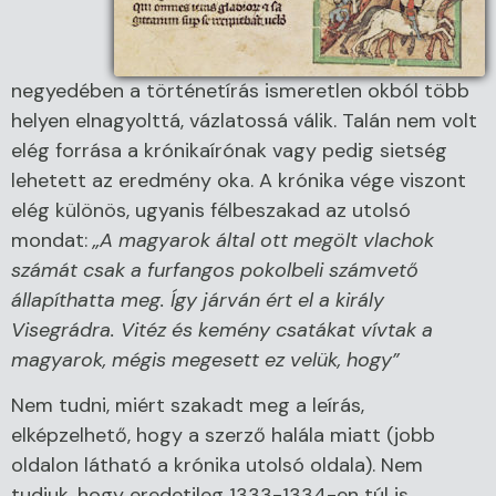
negyedében a történetírás ismeretlen okból több
helyen elnagyolttá, vázlatossá válik. Talán nem volt
elég forrása a krónikaírónak vagy pedig sietség
lehetett az eredmény oka. A krónika vége viszont
elég különös, ugyanis félbeszakad az utolsó
mondat:
„A magyarok által ott megölt vlachok
számát csak a furfangos pokolbeli számvető
állapíthatta meg. Így járván ért el a király
Visegrádra. Vitéz és kemény csatákat vívtak a
magyarok, mégis megesett ez velük, hogy”
Nem tudni, miért szakadt meg a leírás,
elképzelhető, hogy a szerző halála miatt (jobb
oldalon látható a krónika utolsó oldala). Nem
tudjuk, hogy eredetileg 1333-1334-en túl is