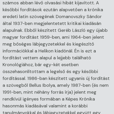
számos abban lévő olvasási hibát kijavított. A
későbbi fordítások ezután alapvetően a krónika
eredeti latin szövegének Domanovszky Sándor
által 1937-ben megjelentetett kritikai kiadásán
alapulnak. Ebből készített Geréb László egy újabb
magyar fordítást 1959-ben, ami 1964-ben jelent
meg bőséges lábjegyzetekkel és kiegészítő
információkkal a Helikon kiadónál. Én is ezt a
fordítást vettem alapul a lejjebb található
Kronológiához, bár egy-két esetben
összehasonlítottam a legelső és egy későbbi
fordítással. 1986-ban készített ugyanis új fordítást
a szövegből Bellus Ibolya, amely 1987-ben (és nem
1991-ben, mint néhány forrás írja) jelent meg
rendkívül igényes formában a Képes Krónika
hasonmás kiadásával valamint a korábbi
tanulmányokkal és lábjegyzetekkel együtt egy