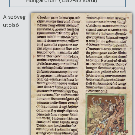
Hungarorum (1282-83 körül)
A szöveg
utolsó