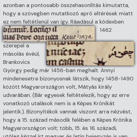
azonban a pontosabb összehasonlítás kimutatta,
hogy a szövegben mutatkozó apró eltérések miatt
ez nem feltétlenül van így.
Ráadásul a kódexben
1462
szerepel a
másolás évéül,
Brankovics
György pedig már 1456-ban meghalt. Annyi
mindenesetre bizonyosnak látszik, hogy 1458-1490
között Magyarországon volt, Mátyás király
udvarában. (Bár egyesek feltételezik, hogy az erre
vonatkozó utalások nem is a Képes Krónikát
jelentik.). Bizonyítékok vannak viszont arra nézvést,
hogy a 15. század második felében a Képes Krónika
Magyarországon volt; több, 15. és 16. századi,
utólag kézzel írt magyar és latin bejegyzés is van