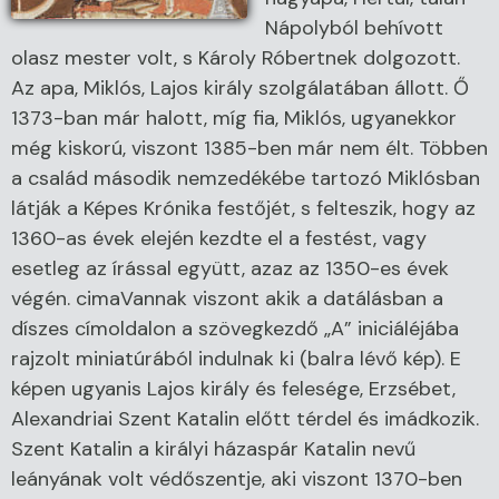
Nápolyból behívott
olasz mester volt, s Károly Róbertnek dolgozott.
Az apa, Miklós, Lajos király szolgálatában állott. Ő
1373-ban már halott, míg fia, Miklós, ugyanekkor
még kiskorú, viszont 1385-ben már nem élt. Többen
a család második nemzedékébe tartozó Miklósban
látják a Képes Krónika festőjét, s felteszik, hogy az
1360-as évek elején kezdte el a festést, vagy
esetleg az írással együtt, azaz az 1350-es évek
végén. cimaVannak viszont akik a datálásban a
díszes címoldalon a szövegkezdő „A” iniciáléjába
rajzolt miniatúrából indulnak ki (balra lévő kép). E
képen ugyanis Lajos király és felesége, Erzsébet,
Alexandriai Szent Katalin előtt térdel és imádkozik.
Szent Katalin a királyi házaspár Katalin nevű
leányának volt védőszentje, aki viszont 1370-ben