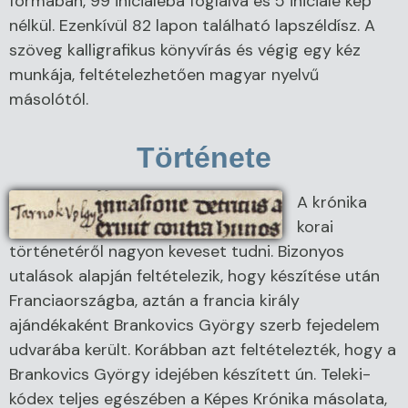
formában, 99 iniciáléba foglalva és 5 iniciálé kép
nélkül. Ezenkívül 82 lapon található lapszéldísz. A
szöveg kalligrafikus könyvírás és végig egy kéz
munkája, feltételezhetően magyar nyelvű
másolótól.
Története
A krónika
korai
történetéről nagyon keveset tudni. Bizonyos
utalások alapján feltételezik, hogy készítése után
Franciaországba, aztán a francia király
ajándékaként Brankovics György szerb fejedelem
udvarába került. Korábban azt feltételezték, hogy a
Brankovics György idejében készített ún. Teleki-
kódex teljes egészében a Képes Krónika másolata,