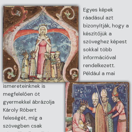
Egyes képek
ráadásul azt
bizonyítják, hogy a
készítőjük a
szöveghez képest
sokkal több
információval
rendelkezett.
Például a mai
ismereteinknek is
megfelelően öt
gyermekkel ábrázolja
Károly Róbert
feleségét, míg a
szövegben csak