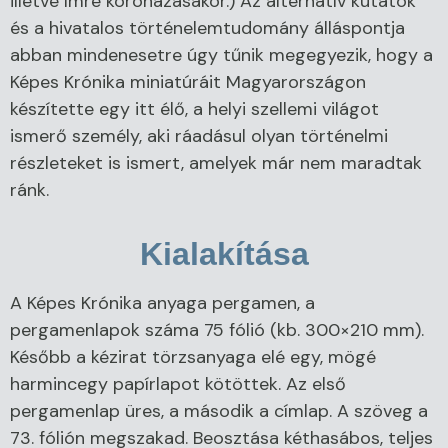
illetve Imre koronázásakor.) Az alternatív kutatók
és a hivatalos történelemtudomány álláspontja
abban mindenesetre úgy tűnik megegyezik, hogy a
Képes Krónika miniatúráit Magyarországon
készítette egy itt élő, a helyi szellemi világot
ismerő személy, aki ráadásul olyan történelmi
részleteket is ismert, amelyek már nem maradtak
ránk.
Kialakítása
A Képes Krónika anyaga pergamen, a
pergamenlapok száma 75 fólió (kb. 300×210 mm).
Később a kézirat törzsanyaga elé egy, mögé
harmincegy papírlapot kötöttek. Az első
pergamenlap üres, a második a címlap. A szöveg a
73. fólión megszakad. Beosztása kéthasábos, teljes