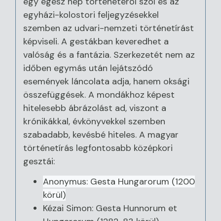
egy egész nép történetéről szól és az
egyházi-kolostori feljegyzésekkel
szemben az udvari-nemzeti történetírást
képviseli. A gestákban keveredhet a
valóság és a fantázia. Szerkezetét nem az
időben egymás után lejátszódó
események láncolata adja, hanem oksági
összefüggések. A mondákhoz képest
hitelesebb ábrázolást ad, viszont a
krónikákkal, évkönyvekkel szemben
szabadabb, kevésbé hiteles. A magyar
történetírás legfontosabb középkori
gesztái:
Anonymus: Gesta Hungarorum (1200
körül)
Kézai Simon: Gesta Hunnorum et