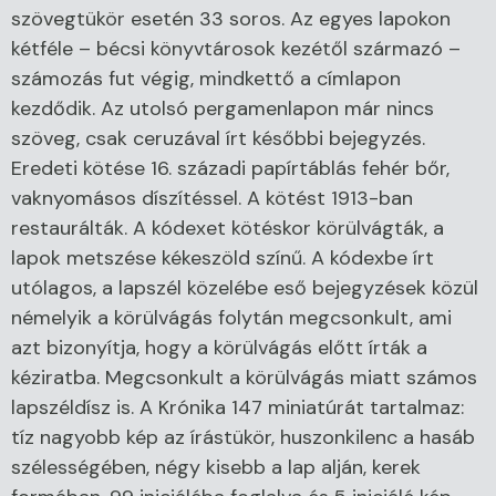
szövegtükör esetén 33 soros. Az egyes lapokon
kétféle – bécsi könyvtárosok kezétől származó –
számozás fut végig, mindkettő a címlapon
kezdődik. Az utolsó pergamenlapon már nincs
szöveg, csak ceruzával írt későbbi bejegyzés.
Eredeti kötése 16. századi papírtáblás fehér bőr,
vaknyomásos díszítéssel. A kötést 1913-ban
restaurálták. A kódexet kötéskor körülvágták, a
lapok metszése kékeszöld színű. A kódexbe írt
utólagos, a lapszél közelébe eső bejegyzések közül
némelyik a körülvágás folytán megcsonkult, ami
azt bizonyítja, hogy a körülvágás előtt írták a
kéziratba. Megcsonkult a körülvágás miatt számos
lapszéldísz is. A Krónika 147 miniatúrát tartalmaz:
tíz nagyobb kép az írástükör, huszonkilenc a hasáb
szélességében, négy kisebb a lap alján, kerek