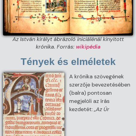
Az István királyt ábrázoló iniciálénál kinyitott
krónika. Forrás:
wikipédia
Tények és elméletek
A krónika szövegének
szerzője bevezetésében
(balra) pontosan
megjelöli az írás
kezdetét:
„Az Úr