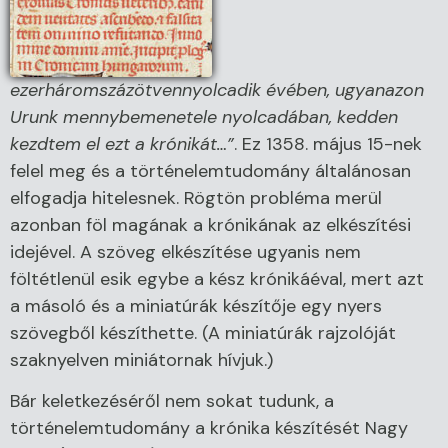
ezerháromszázötvennyolcadik évében, ugyanazon
Urunk mennybemenetele nyolcadában, kedden
kezdtem el ezt a krónikát…”
. Ez 1358. május 15-nek
felel meg és a történelemtudomány általánosan
elfogadja hitelesnek. Rögtön probléma merül
azonban föl magának a krónikának az elkészítési
idejével. A szöveg elkészítése ugyanis nem
föltétlenül esik egybe a kész krónikáéval, mert azt
a másoló és a miniatúrák készítője egy nyers
szövegből készíthette. (A miniatúrák rajzolóját
szaknyelven miniátornak hívjuk.)
Bár keletkezéséről nem sokat tudunk, a
történelemtudomány a krónika készítését Nagy