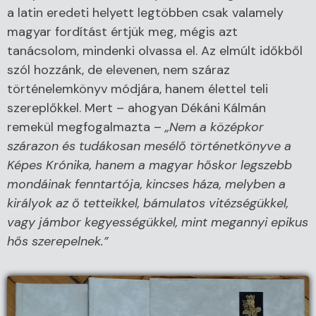
a latin eredeti helyett legtöbben csak valamely
magyar fordítást értjük meg, mégis azt
tanácsolom, mindenki olvassa el. Az elmúlt időkből
szól hozzánk, de elevenen, nem száraz
történelemkönyv módjára, hanem élettel teli
szereplőkkel. Mert – ahogyan Dékáni Kálmán
remekül megfogalmazta –
„Nem a középkor
szárazon és tudákosan mesélő történetkönyve a
Képes Krónika, hanem a magyar hőskor legszebb
mondáinak fenntartója, kincses háza, melyben a
királyok az ő tetteikkel, bámulatos vitézségükkel,
vagy jámbor kegyességükkel, mint megannyi epikus
hős szerepelnek.”