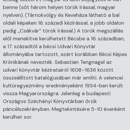
benne (sőt három helyen török írással, magyar
nyelven). (Tárnokvölgy és Keveháza látható a bal
oldali képeken 16. századi kézírással, a jobb oldalon
pedig „Csákvár” török írással.) A török megszállás
elől menekítve kerülhetett Bécsbe a 16. században,
a 17. századtól a bécsi Udvari Könyvtár
állományába tartozott, ezért korábban Bécsi Képes
Krónikának nevezték. Sebastian Tengnagel az
udvari könyvtár kéziratairól 1608–1636 között
összeállított katalógusában már említi. A velencei
kultúregyezmény eredményeként 1934-ben került
vissza Magyarországra. Jelenleg a budapesti
Országos Széchényi Könyvtárban őrzik
páncélszekrényben. Megtekintésére 5-10 évenként
kerülhet sor.