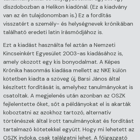
díszdobozban a Helikon kiadónál. (Ez a kiadvány
van az én tulajdonomban is.) Ez a fordítás
visszatért a személy- és helységnevek krónikában
található eredeti latin írásmódjához is.
Ezt a kiadást használta fel aztán a Nemzeti
Kincseinkért Egyesület 2003-as kiadásához is,
amely okozott egy kis bonyodalmat. A Képes
Krónika hasonmás kiadása mellett az NKE külön
kötetben kiadta a szöveg új, Barsi János által
készített fordítását is, amelyhez tanulmányokat is
csatoltak. A megjelenés után azonban az OSZK
fejlelentette őket, sőt a példányokat el is akarták
koboztatni az azokhoz tartozó, alternatív
történészek által írott tanulmányokat és fordítást
tartalmazó kötetekkel együtt. Hogy mi lehetett az
OSZK indoka, csak találgatni lehet. A főigazgató