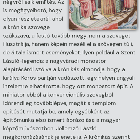
négyről esik említés. Az
is megfigyelhető, hogy
olyan részleteknél, ahol
a krónika szövege
szűkszavú, a festő tovább megy: nem a szöveget
illusztrálja, hanem képein meséli el a szövegen túli,
de általa ismert eseményeket. Ilyen például a Szent
László-legenda: a nagyváradi monostor
alapításáról szólva a krónikás elmondja, hogy a
királya Körös partján vadászott, egy helyen angyali
intelemre elhatározta, hogy ott monostort épít. A
miniátor ebből a konvencionális szövegből
időrendileg továbblépve, magát a templom
építését mutatja be, amely egyébként az
építőmunka első ismert ábrázolása a magyar
képzőművészetben. Jellemző László
megkoronázásának jelenete is. A krónikás szerint