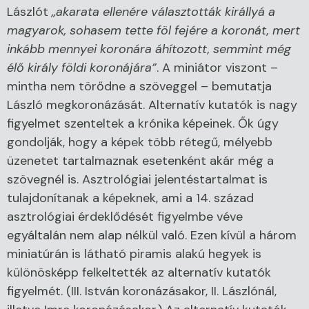
Lászlót
„akarata ellenére választották királlyá a
magyarok, sohasem tette föl fejére a koronát, mert
inkább mennyei koronára áhítozott, semmint még
élő király földi koronájára”
. A miniátor viszont –
mintha nem törődne a szöveggel – bemutatja
László megkoronázását. Alternatív kutatók is nagy
figyelmet szenteltek a krónika képeinek. Ők úgy
gondolják, hogy a képek több rétegű, mélyebb
üzenetet tartalmaznak esetenként akár még a
szövegnél is. Asztrológiai jelentéstartalmat is
tulajdonítanak a képeknek, ami a 14. század
asztrológiai érdeklődését figyelmbe véve
egyáltalán nem alap nélkül való. Ezen kívül a három
miniatúrán is látható piramis alakú hegyek is
különösképp felkeltették az alternatív kutatók
figyelmét. (III. István koronázásakor, II. Lászlónál,