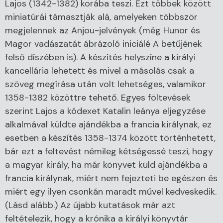
Lajos (1342-1382) korába teszi. Ezt többek között
miniatúrái támasztják alá, amelyeken többször
megjelennek az Anjou-jelvények (még Hunor és
Magor vadászatát ábrázoló iniciálé A betűjének
felső díszében is). A készítés helyszíne a királyi
kancellária lehetett és mivel a másolás csak a
szöveg megírása után volt lehetséges, valamikor
1358-1382 közöttre tehető. Egyes föltevések
szerint Lajos a kódexet Katalin leánya eljegyzése
alkalmával küldte ajándékba a francia királynak, ez
esetben a készítés 1358-1374 között történhetett,
bár ezt a feltevést némileg kétségessé teszi, hogy
a magyar király, ha már könyvet küld ajándékba a
francia királynak, miért nem fejezteti be egészen és
miért egy ilyen csonkán maradt művel kedveskedik.
(Lásd alább.) Az újabb kutatások már azt
feltételezik, hogy a krónika a királyi könyvtár