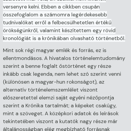
versenyre kelni. Ebben a cikkben csupán
összefoglalom a számomra legérdekesebb
tudnivalókat erről a felbecsülhetetlen értékű
örökségünkről, valamint készítettem egy rövid
kronológiát is a krónikában olvasható történetből.
Mint sok régi magyar emlék és forrás, ez is
ellentmondásos. A hivatalos történelemtudomány
szerint a benne foglalt őstörténet egy része
inkább csak legenda, nem lehet szó szerint venni
(különösen a magyar-hun rokonságot), az
alternatív történelemszemlélet viszont
előszeretettel elemzi saját egyéni nézőpontja
szerint a Krónika tartalmát; a képeket csakúgy,
mint a szöveget. A középkori adatok és leírások
tekintetében viszont a kutatók nagy része már
általánosságban elég megbízható forrásnak