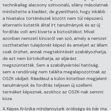
technikailag alacsony színvonalú, silány másolatnak
minősítette a kiadást, de gyanítható, hogy inkább
a hivatalos történészek között nem túl népszerű
alternatív kutatók által írt tanulmányok és az új
fordítás volt ami kiverte a biztosítékot. Mivel
azonban nemzeti kincsről van szó, amely a nemzet
oszthatatlan tulajdonát képezi és amelyet az állam
csak őrizhet, annak megtekintését szabályozhatja,
de azt nem birtokolhatja, az eljárást
megszüntették. Sem a szabálysértési hatóság,
sem a rendőrség nem találta megalapozottnak az
OSZK vádjait. Ráadásul a külön kötetben megjelent
tanulmányok és fordítás teljesen új szellemi
terméket képeznek, azokhoz az OSZK-nak semmi
köze.
A Képes Krónika mindannyiunk öröksége és bár ma