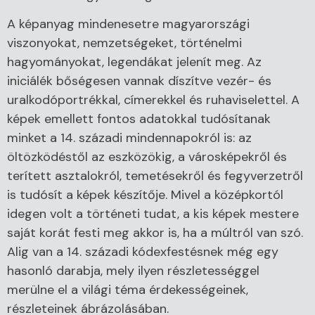
A képanyag mindenesetre magyarországi
viszonyokat, nemzetségeket, történelmi
hagyományokat, legendákat jelenít meg. Az
iniciálék bőségesen vannak díszítve vezér- és
uralkodóportrékkal, címerekkel és ruhaviselettel. A
képek emellett fontos adatokkal tudósítanak
minket a 14. századi mindennapokról is: az
öltözködéstől az eszközökig, a városképekről és
terített asztalokról, temetésekről és fegyverzetről
is tudósít a képek készítője. Mivel a középkortól
idegen volt a történeti tudat, a kis képek mestere
saját korát festi meg akkor is, ha a múltról van szó.
Alig van a 14. századi kódexfestésnek még egy
hasonló darabja, mely ilyen részletességgel
merülne el a világi téma érdekességeinek,
részleteinek ábrázolásában.