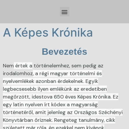
Időzóna beállítások és tervezési szempontok Spring Boot fejlesztésnél
A Képes Krónika
Bevezetés
Nem
értek a
történelemhez, sem pedig az
irodalomhoz
, a régi magyar történelmi és
nyelvemlékek azonban érdekelnek. Egyik
legbecsesebb ilyen emlékünk az eredetiben
megőrzött, idestova 650 éves Képes Krónika. Ez
egy latin nyelven írt kódex a magyarság
történetéről, amit jelenleg az Országos Széchényi
Könyvtárban őriznek. Rengeteg tanulmány, cikk
született már róla, én ezekkel nem kívánok