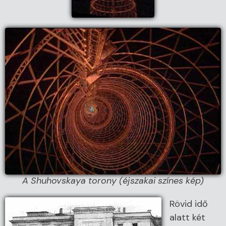
A Shuhovskaya torony (éjszakai színes kép)
Rövid idő
alatt két