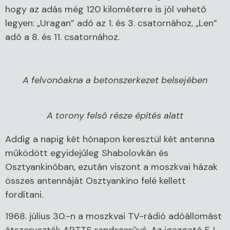
hogy az adás még 120 kilométerre is jól vehető
legyen: „Uragan” adó az 1. és 3. csatornához, „Len”
adó a 8. és 11. csatornához.
A felvonóakna a betonszerkezet belsejében
A torony felső része építés alatt
Addig a napig két hónapon keresztül két antenna
működött egyidejűleg Shabolovkán és
Osztyankinóban, ezután viszont a moszkvai házak
összes antennáját Osztyankino felé kellett
fordítani.
1968. július 30.-n a moszkvai TV-rádió adóállomást
átszervezték ARTTS rendszerűvé. Az igazgató F. I.