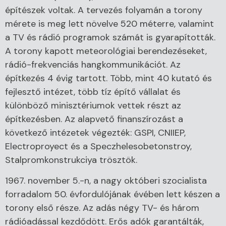
építészek voltak. A tervezés folyamán a torony
mérete is meg lett növelve 520 méterre, valamint
a TV és rádió programok számát is gyarapították.
A torony kapott meteorológiai berendezéseket,
rádió-frekvenciás hangkommunikációt. Az
építkezés 4 évig tartott. Több, mint 40 kutató és
fejlesztő intézet, több tíz építő vállalat és
különböző minisztériumok vettek részt az
építkezésben. Az alapvető finanszírozást a
következő intézetek végezték: GSPI, CNIIEP,
Electroproyect és a Speczhelesobetonstroy,
Stalpromkonstrukciya trösztök.
1967. november 5.-n, a nagy októberi szocialista
forradalom 50. évfordulójának évében lett készen a
torony első része. Az adás négy TV- és három
rádióadással kezdődött. Erős adók garantálták,