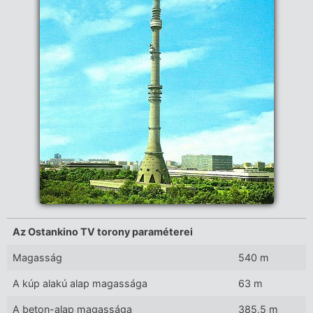
Az Ostankino TV torony paraméterei
Magasság
540 m
A kúp alakú alap magassága
63 m
A beton-alap magassága
385,5 m