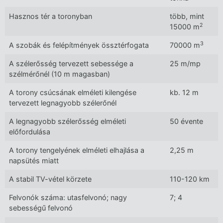
Hasznos tér a toronyban
több, mint
2
15000 m
3
A szobák és felépítmények össztérfogata
70000 m
A szélerősség tervezett sebessége a
25 m/mp
szélmérőnél (10 m magasban)
A torony csúcsának elméleti kilengése
kb. 12 m
tervezett legnagyobb szélerőnél
A legnagyobb szélerősség elméleti
50 évente
előfordulása
A torony tengelyének elméleti elhajlása a
2,25 m
napsütés miatt
A stabil TV-vétel körzete
110-120 km
Felvonók száma: utasfelvonó; nagy
7; 4
sebességű felvonó