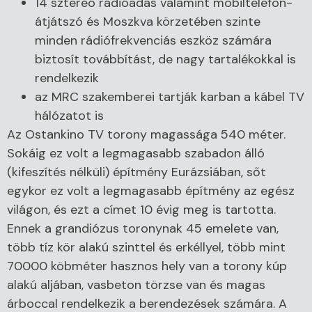
14 sztereó rádióadás valamint mobiltelefon-
átjátszó és Moszkva körzetében szinte
minden rádiófrekvenciás eszköz számára
biztosít továbbítást, de nagy tartalékokkal is
rendelkezik
az MRC szakemberei tartják karban a kábel TV
hálózatot is
Az Ostankino TV torony magassága 540 méter.
Sokáig ez volt a legmagasabb szabadon álló
(kifeszítés nélküli) építmény Eurázsiában, sőt
egykor ez volt a legmagasabb építmény az egész
világon, és ezt a címet 10 évig meg is tartotta.
Ennek a grandiózus toronynak 45 emelete van,
több tíz kör alakú szinttel és erkéllyel, több mint
70000 köbméter hasznos hely van a torony kúp
alakú aljában, vasbeton törzse van és magas
árboccal rendelkezik a berendezések számára. A