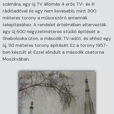
számára, egy új TV állomás 4 erős TV- és 6
rádióadóval és egy nem kevesebb, mint 300
méteres torony a műsorszóró antennák
telepítéséhez. A rendelet értelmében eltervezték
egy új 600 négyzetméteres stúdió építését a
Shabolovka úton, a második TV-adót, és ehhez egy
új, 110 méteres torony építését. Ez a torony 1957-
ben készült el. Ezzel elindult a második csatorna
Moszkvában.