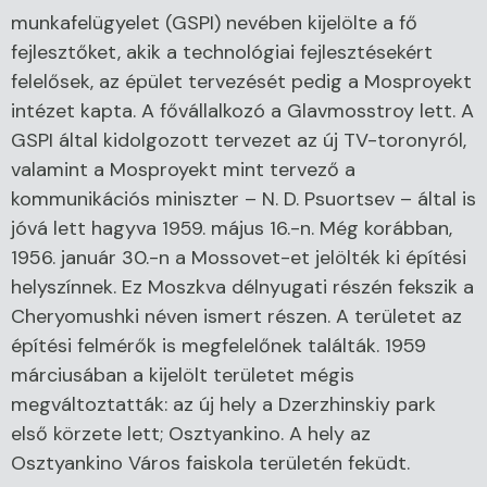
munkafelügyelet (GSPI) nevében kijelölte a fő
fejlesztőket, akik a technológiai fejlesztésekért
felelősek, az épület tervezését pedig a Mosproyekt
intézet kapta. A fővállalkozó a Glavmosstroy lett. A
GSPI által kidolgozott tervezet az új TV-toronyról,
valamint a Mosproyekt mint tervező a
kommunikációs miniszter – N. D. Psuortsev – által is
jóvá lett hagyva 1959. május 16.-n. Még korábban,
1956. január 30.-n a Mossovet-et jelölték ki építési
helyszínnek. Ez Moszkva délnyugati részén fekszik a
Cheryomushki néven ismert részen. A területet az
építési felmérők is megfelelőnek találták. 1959
márciusában a kijelölt területet mégis
megváltoztatták: az új hely a Dzerzhinskiy park
első körzete lett; Osztyankino. A hely az
Osztyankino Város faiskola területén feküdt.