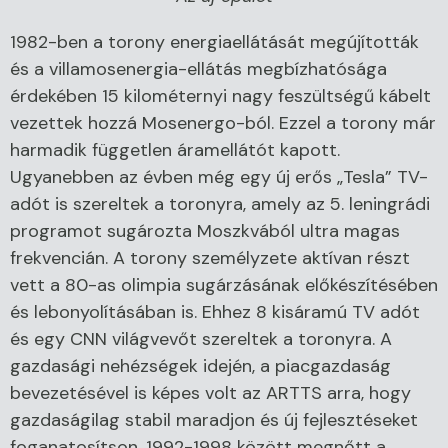
1982-ben a torony energiaellátását megújították
és a villamosenergia-ellátás megbízhatósága
érdekében 15 kilométernyi nagy feszültségű kábelt
vezettek hozzá Mosenergo-ból. Ezzel a torony már
harmadik független áramellátót kapott.
Ugyanebben az évben még egy új erős „Tesla” TV-
adót is szereltek a toronyra, amely az 5. leningrádi
programot sugározta Moszkvából ultra magas
frekvencián. A torony személyzete aktívan részt
vett a 80-as olimpia sugárzásának előkészítésében
és lebonyolításában is. Ehhez 8 kisáramú TV adót
és egy CNN világvevőt szereltek a toronyra. A
gazdasági nehézségek idején, a piacgazdaság
bevezetésével is képes volt az ARTTS arra, hogy
gazdaságilag stabil maradjon és új fejlesztéseket
foganatosítson. 1992-1998 között megnőtt a