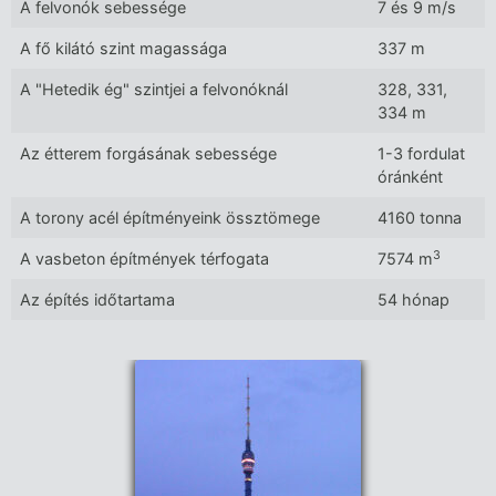
A felvonók sebessége
7 és 9 m/s
A fő kilátó szint magassága
337 m
A "Hetedik ég" szintjei a felvonóknál
328, 331,
334 m
Az étterem forgásának sebessége
1-3 fordulat
óránként
A torony acél építményeink össztömege
4160 tonna
3
A vasbeton építmények térfogata
7574 m
Az építés időtartama
54 hónap