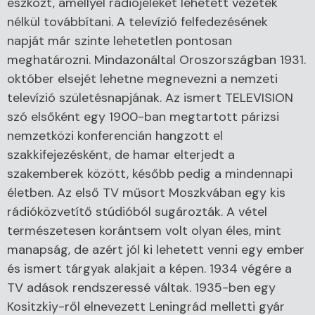
eszközt, amellyel rádiójeleket lehetett vezeték
nélkül továbbítani. A televízió felfedezésének
napját már szinte lehetetlen pontosan
meghatározni. Mindazonáltal Oroszországban 1931.
október elsejét lehetne megnevezni a nemzeti
televízió születésnapjának. Az ismert TELEVISION
szó elsőként egy 1900-ban megtartott párizsi
nemzetközi konferencián hangzott el
szakkifejezésként, de hamar elterjedt a
szakemberek között, később pedig a mindennapi
életben. Az első TV műsort Moszkvában egy kis
rádióközvetítő stúdióból sugározták. A vétel
természetesen korántsem volt olyan éles, mint
manapság, de azért jól ki lehetett venni egy ember
és ismert tárgyak alakjait a képen. 1934 végére a
TV adások rendszeressé váltak. 1935-ben egy
Kositzkiy-ről elnevezett Leningrád melletti gyár