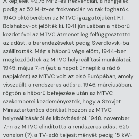
A képjelek 49,75 MHz-es frekvencián, a hangjelek
pedig az 52 MHz-es frekvencián voltak foghatók.
1940 októberében az MTVC igazgatójaként F. I.
Bolshakov-ot jelölték ki. 1941 júniusában a háború
kezdetével az MTVC átmenetileg felfüggesztette
az adást, a berendezéseket pedig Sverdlovsk-ba
szállították. Még a háború vége előtt, 1944-ben
megkezdődtek az MTVC helyreállítási munkálatai.
1945. május 7.-n (ezt a napot ünneplik a rádió
napjaként) az MTVC volt az első Európában, amely
visszaállt a rendszeres adásra. 1946. márciusában,
rögtön a háború befejezése után az MTVC
szakemberei kezdeményezték, hogy a Szovjet
Minisztertanács döntést hozzon az MTVC
helyreállításáról és kibővítéséről. 1948. november
7.-n az MTVC elindította a rendszeres adást 625
vonalon (?), a TV-adó teljesítményét pedig 15 kW-