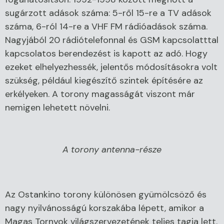
sugárzott adások száma: 5-ről 15-re a TV adások
száma, 6-ról 14-re a VHF FM rádióadások száma.
Nagyjából 20 rádiótelefonnal és GSM kapcsolatttal
kapcsolatos berendezést is kapott az adó. Hogy
ezeket elhelyezhessék, jelentős módosításokra volt
szükség, például kiegészítő szintek építésére az
erkélyeken. A torony magasságát viszont már
nemigen lehetett növelni.
A torony antenna-része
Az Ostankino torony különösen gyümölcsöző és
nagy nyilvánosságú korszakába lépett, amikor a
Magas Tornyok világszervezetének teljes tagja lett.