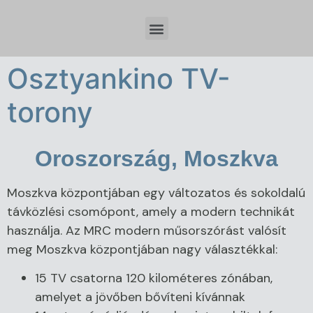
Időzóna beállítások és tervezési szempontok Spring Boot fejlesztésnél
Osztyankino TV-
torony
Oroszország, Moszkva
Moszkva központjában egy változatos és sokoldalú
távközlési csomópont, amely a modern technikát
használja. Az MRC modern műsorszórást valósít
meg Moszkva központjában nagy választékkal:
15 TV csatorna 120 kilométeres zónában,
amelyet a jövőben bővíteni kívánnak