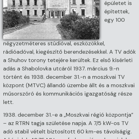
épületet is
építettek,
egy 100
négyzetméteres stúdióval, eszközökkel,
rádióadóval, kiegészítő berendezésekkel. A TV adók
a Shuhov torony tetejére kerültek. Ez első kísérleti
adás a Shabolovka utcáról 1937. március 9.-n
történt és 1938. december 31.-n a moszkvai TV
központ (MTVC) állandó üzembe állt és a moszkvai
műsorszóró és kommunikációs igazgatóság része
lett.
1938. december 31.-e a „Moszkvai régió központja”
– az RTRN tagja születése napja. A 7/5 kW-os TV
adó stabil vételt biztosított 60 km-es távolságig.