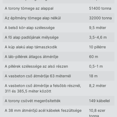
A torony tömege az alappal
51400 tonna
Az építmény tömege alap nélkül
32000 tonna
A belső kör-alap szélessége
9,5 méter
A fő alap padlójának mélysége
3,5-4,6 m
A kúp alakú alap támaszkodik
10 pillérre
A láb-pillérek átlagos átmérője
60 m
A pillérek szélessége az alsó részen
0,5-1 m
A vasbeton cső átmérője 63 méternél
18 m
A vasbeton cső átmérője a felsőbb résznél,
8,2 méter
311 és 385,5 méter között
A torony csövét megerősítették
149 kábellel
A 38 mm átmérőjű acél kábelek feszültsége
10,8 ezer
tonna