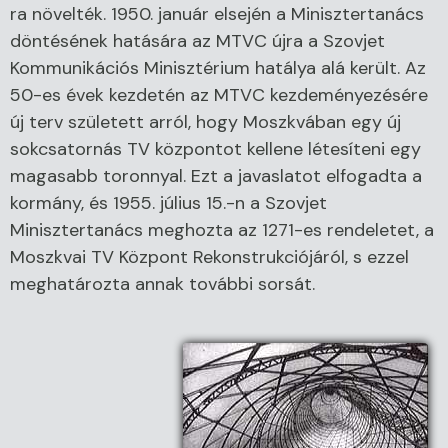
ra növelték. 1950. január elsején a Minisztertanács
döntésének hatására az MTVC újra a Szovjet
Kommunikációs Minisztérium hatálya alá került. Az
50-es évek kezdetén az MTVC kezdeményezésére
új terv született arról, hogy Moszkvában egy új
sokcsatornás TV központot kellene létesíteni egy
magasabb toronnyal. Ezt a javaslatot elfogadta a
kormány, és 1955. július 15.-n a Szovjet
Minisztertanács meghozta az 1271-es rendeletet, a
Moszkvai TV Központ Rekonstrukciójáról, s ezzel
meghatározta annak további sorsát.