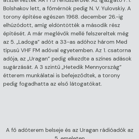
Bolshakov lett, a főmérnök pedig N. V. Yulovskiy. A
torony építése egészen 1968. december 26.-ig
elhúzódott, amíg eldöntötték a második rész
építését. A már meglévők mellé felszereltek még
az 5. „Ladoga” adót a 33-as adóhoz három Med
típusú VHF FM adóval egyetemben. Az 1. csatorna
adója, az „Uragan” pedig elkezdte a színes adások
sugárzását. A 3 szintű „Hetedik Mennyország”
étterem munkálatai is befejeződtek, a torony
pedig fogadhatta az első látogatókat.
A fő adóterem belseje és az Uragan rádióadók az
5. emeleten