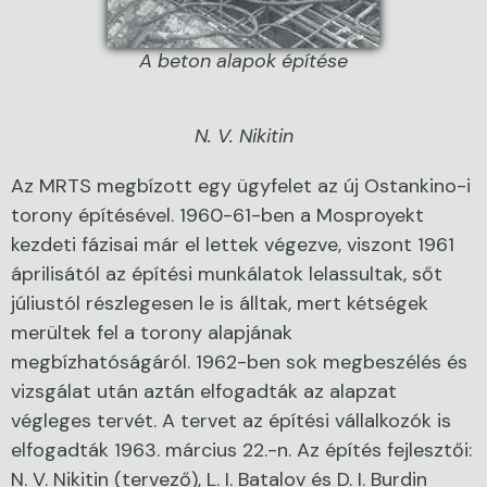
A beton alapok építése
N. V. Nikitin
Az MRTS megbízott egy ügyfelet az új Ostankino-i
torony építésével. 1960-61-ben a Mosproyekt
kezdeti fázisai már el lettek végezve, viszont 1961
áprilisától az építési munkálatok lelassultak, sőt
júliustól részlegesen le is álltak, mert kétségek
merültek fel a torony alapjának
megbízhatóságáról. 1962-ben sok megbeszélés és
vizsgálat után aztán elfogadták az alapzat
végleges tervét. A tervet az építési vállalkozók is
elfogadták 1963. március 22.-n. Az építés fejlesztői:
N. V. Nikitin (tervező), L. I. Batalov és D. I. Burdin