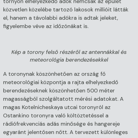
tornyon elhelyezkedő adók nemcsak az épület
közvetlen közelébe tartozó lakosok millióit látták
el, hanem a távolabbi adókra is adtak jeleket,
figyelembe véve az időzónákat is.
Kép a torony felső részéről az antennákkal és
meteorológia berendezésekkel
A toronynak köszönhetően az ország fő
meteorológiai központja a rajta elhelyezkedő
berendezéseknek köszönhetően 500 méter
magasságból szolgáltatott mérési adatokat. A
magas Kotelnicheskaya utcai toronyról az
Ostankino toronyra való költöztetéssel a
rádiófrekvenciás adás minősége és hangereje
egyaránt jelentősen nőtt. A tervezett különleges