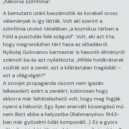
„háborús szimfónia”.
A bemutató utáni beszámolók és korabeli orosz
vélemények is így látták. Volt aki szerint a
szimfónia utolsó tételében „a kozmikus térben a
Föld a pusztulás felé száguld”. Volt, aki azt írta,
hogy megrendülten tért haza az előadásról.
Nyikolaj Golovanov karmester is hasonló élményről
számolt be és azt nyilatkozta: „Miféle holdkráterek
szülték ezt a zenét, ezt a kilátástalan tragédiát –
ezt a világvégét?”
A szovjet propaganda viszont nem igazán
lelkesedett ezért a zenéért, különösen hogy
ekkorra már feltételezhető volt, hogy meg fogják
nyerni a háborút. Egy ilyen enervált kicsengésű mű
nem illett ebbe a helyzetbe (Rahmanyinov 1943-
ban már győzelmi ódát komponált…). Ez a gyors