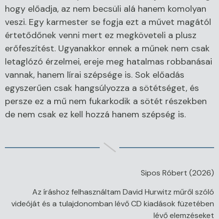
hogy előadja, az nem becsüli alá hanem komolyan
veszi. Egy karmester se fogja ezt a művet magától
értetődőnek venni mert ez megköveteli a plusz
erőfeszítést. Ugyanakkor ennek a műnek nem csak
letaglózó érzelmei, ereje meg hatalmas robbanásai
vannak, hanem lírai szépsége is. Sok előadás
egyszerűen csak hangsúlyozza a sötétséget, és
persze ez a mű nem fukarkodik a sötét részekben
de nem csak ez kell hozzá hanem szépség is.
Sipos Róbert (2026)
Az íráshoz felhasználtam David Hurwitz műről szóló
videóját és a tulajdonomban lévő CD kiadások füzetében
lévő elemzéseket