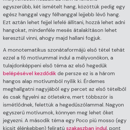
egyszerűbb, két ismételt hang, közöttük pedig egy
egész hanggal vagy félhanggal lejjebb lévő hang.
Ezt aztán lehet fejjel lefelé állítani, hozzá lehet adni
hangokat, mindenféle mesés átalakításon lehet
keresztül vinni, ahogy majd hallani fogjuk.
A monotematikus szonátaformájú első tétel tehát
ezzel a fő motívummal indul a mélyvonókon, a
tulajdonképpeni első téma az első hegedűk
belépésével kezdődik
de persze ez is a három
hangos alap motívumból nyílik ki. Érdemes
meghallgatni nagyjából egy percet az első tételből
és csak figyelni az ötletekre, mert többször is
ismétlődnek, felettük a hegedűszólammal. Nagyon
egyszerű motívumok, könnyen meg lehet őket
jegyezni. A második téma egy Poco piú mosso (egy
kicsit élénkebben) feliratú
szakaszban indul
, pont