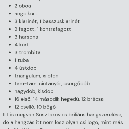
2 oboa
angolkürt
3 klarinét, 1 basszusklarinét
2 fagott, 1 kontrafagott
3 harsona
4 kürt
3 trombita
1 tuba
4 üstdob
triangulum, xilofon
tam-tam. cintányér, csörgődőb
nagydob, kisdob
16 első, 14 második hegedű, 12 brácsa
12 cselló, 10 bőgő
Itt is megvan Sosztakovics briliáns hangszerelése,
de a hangzás itt nem lesz olyan csillogó, mint más