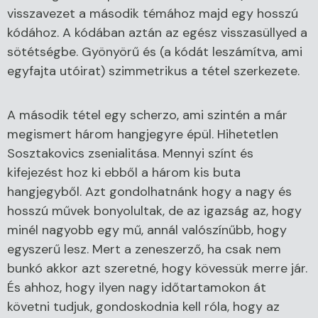
visszavezet a második témához majd egy hosszú
kódához. A kódában aztán az egész visszasüllyed a
sötétségbe. Gyönyörű és (a kódát leszámítva, ami
egyfajta utóirat) szimmetrikus a tétel szerkezete.
A második tétel egy scherzo, ami szintén a már
megismert három hangjegyre épül. Hihetetlen
Sosztakovics zsenialitása. Mennyi színt és
kifejezést hoz ki ebből a három kis buta
hangjegyből. Azt gondolhatnánk hogy a nagy és
hosszú művek bonyolultak, de az igazság az, hogy
minél nagyobb egy mű, annál valószínűbb, hogy
egyszerű lesz. Mert a zeneszerző, ha csak nem
bunkó akkor azt szeretné, hogy kövessük merre jár.
És ahhoz, hogy ilyen nagy időtartamokon át
követni tudjuk, gondoskodnia kell róla, hogy az