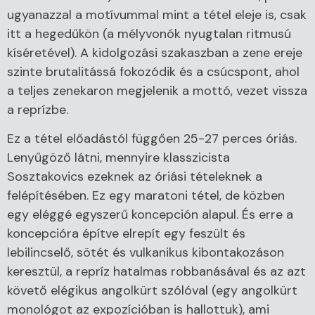
ugyanazzal a motívummal mint a tétel eleje is, csak
itt a hegedűkön (a mélyvonók nyugtalan ritmusú
kíséretével). A kidolgozási szakaszban a zene ereje
szinte brutalitássá fokozódik és a csúcspont, ahol
a teljes zenekaron megjelenik a mottó, vezet vissza
a reprízbe.
Ez a tétel előadástól függően 25-27 perces óriás.
Lenyűgöző látni, mennyire klasszicista
Sosztakovics ezeknek az óriási tételeknek a
felépítésében. Ez egy maratoni tétel, de közben
egy eléggé egyszerű koncepción alapul. És erre a
koncepcióra építve elrepít egy feszült és
lebilincselő, sötét és vulkanikus kibontakozáson
keresztül, a repríz hatalmas robbanásával és az azt
követő elégikus angolkürt szólóval (egy angolkürt
monológot az expozícióban is hallottuk), ami