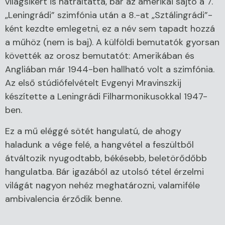
világsikert is hátráltatta, bár az amerikai sajtó a 7.
„Leningrádi” szimfónia után a 8.-at „Sztálingrádi”-
ként kezdte emlegetni, ez a név sem tapadt hozzá
a műhöz (nem is baj). A külföldi bemutatók gyorsan
követték az orosz bemutatót: Amerikában és
Angliában már 1944-ben hallható volt a szimfónia.
Az első stúdiófelvételt Evgenyi Mravinszkij
készítette a Leningrádi Filharmonikusokkal 1947-
ben.
Ez a mű eléggé sötét hangulatú, de ahogy
haladunk a vége felé, a hangvétel a feszültből
átváltozik nyugodtabb, békésebb, beletörődőbb
hangulatba. Bár igazából az utolsó tétel érzelmi
világát nagyon nehéz meghatározni, valamiféle
ambivalencia érződik benne.