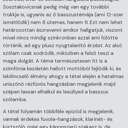
Sosztakovicsnak pedig még van egy további
trükkje is, ugyanis az ő basszustémája (ami 12-szer
ismétlődik) nem 8 ütemes, hanem 9. Ezt nem lehet
határozottan észrevenni amikor hallgatjuk, viszont
mivel nincs mindig szinkronban azzal ami fölötte
történik, ad egy plusz nyugtalanító érzést. Az alsó
szólam csak sodródik, miközben a felső teszi a
maga dolgát. A téma természetesen itt is a
szimfónia kezdetén hallott mottóból fejlődik ki, és
lebilincselő élmény ahogy a tétel elején a hatalmas
uniszónó rézfúvós hangzásban megjelenik majd
szépen lassan elhalkul és lesüllyed a basszus
szólamba.
A tétel folyamán többféle epizód is megjelenik,
vannak érdekes fuvola-hangzások, klarinét- és
kürtszóló, még egy kánonszerű szakasz is, de