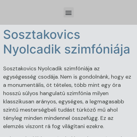
Időzóna beállítások és tervezési szempontok Spring Boot fejlesztésnél
Sosztakovics
Nyolcadik szimfóniája
Sosztakovics Nyolcadik szimfóniája az
egységesség csodája. Nem is gondolnánk, hogy ez
a monumentális, öt tételes, több mint egy óra
hosszú súlyos hangulatú szimfónia milyen
klasszikusan arányos, egységes, a legmagasabb
szintű mesterségbeli tudást türköző mű ahol
tényleg minden mindennel összefügg. Ez az
elemzés viszont rá fog világítani ezekre.