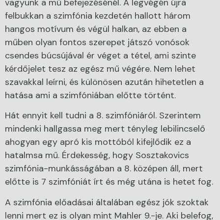
vagyunk a mű befejezésénél. A legvégén újra
felbukkan a szimfónia kezdetén hallott három
hangos motívum és végül halkan, az ebben a
műben olyan fontos szerepet játszó vonósok
csendes búcsújával ér véget a tétel, ami szinte
kérdőjelet tesz az egész mű végére. Nem lehet
szavakkal leírni, és különösen azután hihetetlen a
hatása ami a szimfóniában előtte történt.
Hát ennyit kell tudni a 8. szimfóniáról. Szerintem
mindenki hallgassa meg mert tényleg lebilincselő
ahogyan egy apró kis mottóból kifejlődik ez a
hatalmsa mű. Érdekesség, hogy Sosztakovics
szimfónia-munkásságában a 8. középen áll, mert
előtte is 7 szimfóniát írt és még utána is hetet fog.
A szimfónia előadásai általában egész jók szoktak
lenni mert ez is olyan mint Mahler 9.-je. Aki belefog,