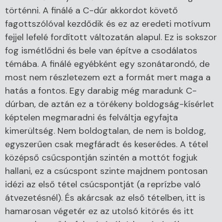
történni. A finálé a C-dúr akkordot követő
fagottszólóval kezdődik és ez az eredeti motívum
fejjel lefelé fordított változatán alapul. Ez is sokszor
fog ismétlődni és bele van építve a csodálatos
témába. A finálé egyébként egy szonátarondó, de
most nem részletezem ezt a formát mert maga a
hatás a fontos. Egy darabig még maradunk C-
dúrban, de aztán ez a törékeny boldogság-kísérlet
képtelen megmaradni és felváltja egyfajta
kimerültség. Nem boldogtalan, de nem is boldog,
egyszerűen csak megfáradt és keserédes. A tétel
középső csűcspontján szintén a mottót fogjuk
hallani, ez a csúcspont szinte majdnem pontosan
idézi az első tétel csúcspontját (a reprízbe való
átvezetésnél). És akárcsak az első tételben, itt is
hamarosan végetér ez az utolsó kitörés és itt