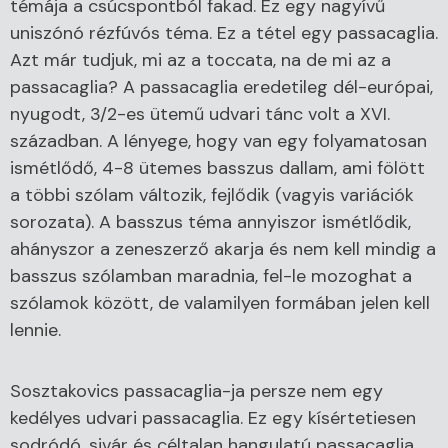
témája a csúcspontból fakad. Ez egy nagyívű
uniszónó rézfúvós téma. Ez a tétel egy passacaglia.
Azt már tudjuk, mi az a toccata, na de mi az a
passacaglia? A passacaglia eredetileg dél-európai,
nyugodt, 3/2-es ütemű udvari tánc volt a XVI.
században. A lényege, hogy van egy folyamatosan
ismétlődő, 4-8 ütemes basszus dallam, ami fölött
a többi szólam változik, fejlődik (vagyis variációk
sorozata). A basszus téma annyiszor ismétlődik,
ahányszor a zeneszerző akarja és nem kell mindig a
basszus szólamban maradnia, fel-le mozoghat a
szólamok között, de valamilyen formában jelen kell
lennie.
Sosztakovics passacaglia-ja persze nem egy
kedélyes udvari passacaglia. Ez egy kísértetiesen
sodródó, sivár és céltalan hangulatú passacaglia.