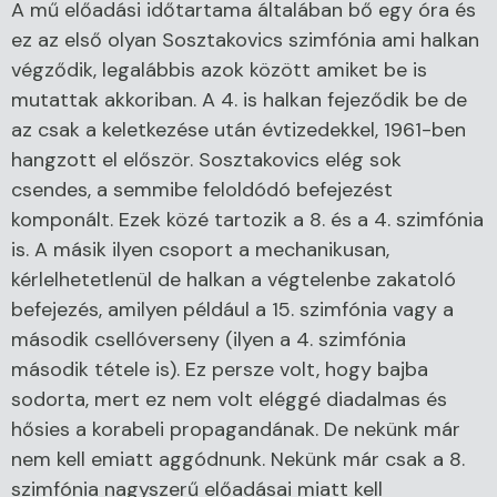
A mű előadási időtartama általában bő egy óra és
ez az első olyan Sosztakovics szimfónia ami halkan
végződik, legalábbis azok között amiket be is
mutattak akkoriban. A 4. is halkan fejeződik be de
az csak a keletkezése után évtizedekkel, 1961-ben
hangzott el először. Sosztakovics elég sok
csendes, a semmibe feloldódó befejezést
komponált. Ezek közé tartozik a 8. és a 4. szimfónia
is. A másik ilyen csoport a mechanikusan,
kérlelhetetlenül de halkan a végtelenbe zakatoló
befejezés, amilyen például a 15. szimfónia vagy a
második csellóverseny (ilyen a 4. szimfónia
második tétele is). Ez persze volt, hogy bajba
sodorta, mert ez nem volt eléggé diadalmas és
hősies a korabeli propagandának. De nekünk már
nem kell emiatt aggódnunk. Nekünk már csak a 8.
szimfónia nagyszerű előadásai miatt kell