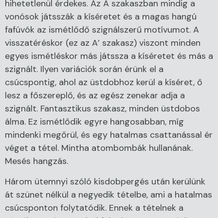
hihetetlenül érdekes. Az A szakaszban mindig a
vonósok játsszák a kíséretet és a magas hangú
fafúvók az ismétlődő szignálszerű motívumot. A
visszatéréskor (ez az A’ szakasz) viszont minden
egyes ismétléskor más játssza a kíséretet és más a
szignált. Ilyen variációk során érünk el a
csúcspontig, ahol az üstdobhoz kerül a kíséret, ő
lesz a főszereplő, és az egész zenekar adja a
szignált. Fantasztikus szakasz, minden üstdobos
álma. Ez ismétlődik egyre hangosabban, míg
mindenki megőrül, és egy hatalmas csattanással ér
véget a tétel. Mintha atombombák hullanának.
Mesés hangzás.
Három ütemnyi szóló kisdobpergés után kerülünk
át szünet nélkül a negyedik tételbe, ami a hatalmas
csúcsponton folytatódik. Ennek a tételnek a