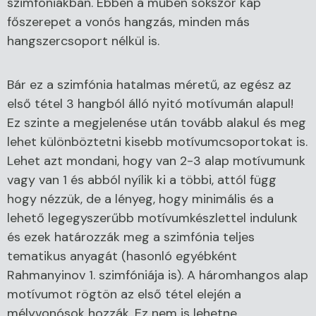
szimfóniákban. Ebben a műben sokszor kap
főszerepet a vonós hangzás, minden más
hangszercsoport nélkül is.
Bár ez a szimfónia hatalmas méretű, az egész az
első tétel 3 hangból álló nyitó motívumán alapul!
Ez szinte a megjelenése után tovább alakul és meg
lehet különböztetni kisebb motívumcsoportokat is.
Lehet azt mondani, hogy van 2-3 alap motívumunk
vagy van 1 és abból nyílik ki a többi, attól függ
hogy nézzük, de a lényeg, hogy minimális és a
lehető legegyszerűbb motívumkészlettel indulunk
és ezek határozzák meg a szimfónia teljes
tematikus anyagát (hasonló egyébként
Rahmanyinov 1. szimfóniája is). A háromhangos alap
motívumot rögtön az első tétel elején a
mélyvonósok hozzák. Ez nem is lehetne