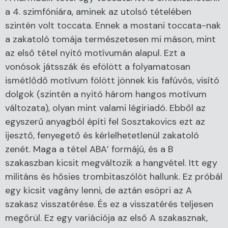
a 4. szimfóniára, aminek az utolsó tételében
szintén volt toccata. Ennek a mostani toccata-nak
a zakatoló tomája természetesen mi máson, mint
az első tétel nyitó motívumán alapul. Ezt a
vonósok játsszák és efölött a folyamatosan
ismétlődő motívum fölött jönnek kis fafúvós, visító
dolgok (szintén a nyitó három hangos motívum
változata), olyan mint valami légiriadó. Ebből az
egyszerű anyagból építi fel Sosztakovics ezt az
ijesztő, fenyegető és kérlelhetetlenül zakatoló
zenét. Maga a tétel ABA’ formájú, és a B
szakaszban kicsit megváltozik a hangvétel. Itt egy
militáns és hősies trombitaszólót hallunk. Ez próbál
egy kicsit vagány lenni, de aztán esöpri az A
szakasz visszatérése. És ez a visszatérés teljesen
megőrül. Ez egy variációja az első A szakasznak,