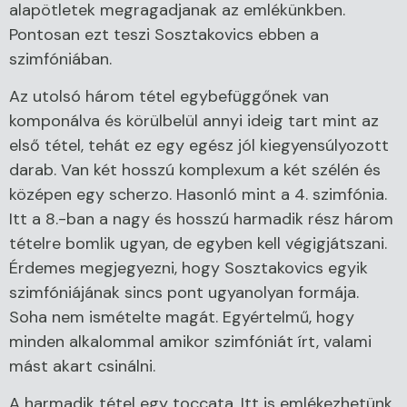
alapötletek megragadjanak az emlékünkben.
Pontosan ezt teszi Sosztakovics ebben a
szimfóniában.
Az utolsó három tétel egybefüggőnek van
komponálva és körülbelül annyi ideig tart mint az
első tétel, tehát ez egy egész jól kiegyensúlyozott
darab. Van két hosszú komplexum a két szélén és
középen egy scherzo. Hasonló mint a 4. szimfónia.
Itt a 8.-ban a nagy és hosszú harmadik rész három
tételre bomlik ugyan, de egyben kell végigjátszani.
Érdemes megjegyezni, hogy Sosztakovics egyik
szimfóniájának sincs pont ugyanolyan formája.
Soha nem ismételte magát. Egyértelmű, hogy
minden alkalommal amikor szimfóniát írt, valami
mást akart csinálni.
A harmadik tétel egy toccata. Itt is emlékezhetünk