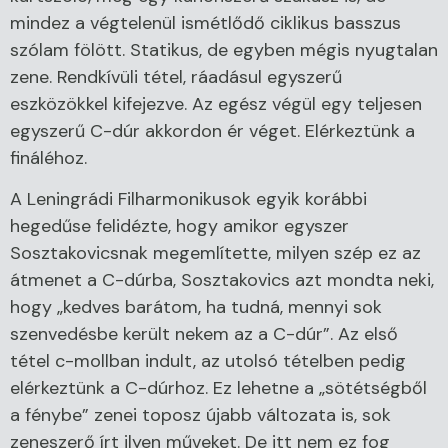
mindez a végtelenül ismétlődő ciklikus basszus
szólam fölött. Statikus, de egyben mégis nyugtalan
zene. Rendkívüli tétel, ráadásul egyszerű
eszközökkel kifejezve. Az egész végül egy teljesen
egyszerű C-dúr akkordon ér véget. Elérkeztünk a
fináléhoz.
A Leningrádi Filharmonikusok egyik korábbi
hegedűse felidézte, hogy amikor egyszer
Sosztakovicsnak megemlítette, milyen szép ez az
átmenet a C-dúrba, Sosztakovics azt mondta neki,
hogy „kedves barátom, ha tudná, mennyi sok
szenvedésbe került nekem az a C-dúr”. Az első
tétel c-mollban indult, az utolsó tételben pedig
elérkeztünk a C-dúrhoz. Ez lehetne a „sötétségből
a fénybe” zenei toposz újabb változata is, sok
zeneszerő írt ilyen műveket. De itt nem ez fog