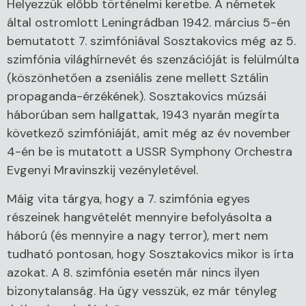
Helyezzük előbb történelmi keretbe. A németek
által ostromlott Leningrádban 1942. március 5-én
bemutatott 7. szimfóniával Sosztakovics még az 5.
szimfónia világhírnevét és szenzációját is felülmúlta
(köszönhetően a zseniális zene mellett Sztálin
propaganda-érzékének). Sosztakovics múzsái
háborúban sem hallgattak, 1943 nyarán megírta
következő szimfóniáját, amit még az év november
4-én be is mutatott a USSR Symphony Orchestra
Evgenyi Mravinszkij vezényletével.
Máig vita tárgya, hogy a 7. szimfónia egyes
részeinek hangvételét mennyire befolyásolta a
háború (és mennyire a nagy terror), mert nem
tudható pontosan, hogy Sosztakovics mikor is írta
azokat. A 8. szimfónia esetén már nincs ilyen
bizonytalanság. Ha úgy vesszük, ez már tényleg