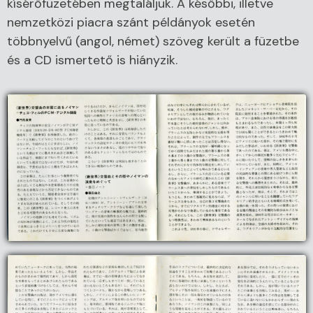
kísérőfüzetében megtaláljuk. A későbbi, illetve
nemzetközi piacra szánt példányok esetén
többnyelvű (angol, német) szöveg került a füzetbe
és a CD ismertető is hiányzik.