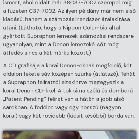
ismert, ahol oldalt már 38C37-7002 szerepel, míg
a füzeten C37-7002. Az ilyen példány már nem első
kiadású, hanem a számozási rendszer átalakítása
utáni. (Látható, hogy a Nippon Columbia által
gyártott Supraphon lemezek számozási rendszere
ugyanolyan, mint a Denon lemezeké, sőt még
átfedés sincs a két márka között.)
A CD grafikája a korai Denon-oknak megfelelő, két
oldalon fekete sáv, középen szürke (átlátszó). Tehát
a Supraphon felirattól eltekintve megegyezik a
korai Denon CD-kkel. A tok sima szélű és domború
„Patent Pending” felirat van a hátán a jobb alsó
sarokban. A fedélen vagy egy hosszú (nagyon
korai) vagy két rövidebb (kicsit későbbi) borda van.