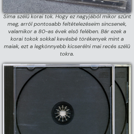
Sima szélű korai tok. Hogy ez nagyjából mikor szűnt
meg, arról pontosabb feltételezéseim sincsenek,
valamikor a 80-as évek első felében. Bár ezek a
korai tokok sokkal kevésbé törékenyek mint a
maiak, ezt a legkönnyebb kicserélni mai recés szélű
tokra.