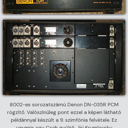
8002-es sorozatszámú Denon DN-035R PCM
rögzítő. Valószínűleg pont ezzel a képen látható
példánnyal készült a 9. szimfónia felvétele. Ez
ugyanis egy Cseh gyűjtő, Jiri Krumlovsky