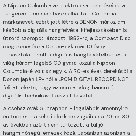
A Nippon Columbia az elektronikai termékeinél a
tengerentúlon nem használhatta a Columbia
márkanevet, ezért jött létre a DENON márka, ami
később a digitális hangfelvétel kifejlesztésében is
úttörő szerepet játszott. 1982-re, a Compact Disc
megjelenésére a Denon-nak már 10 évnyi
tapasztalata volt a digitális hangfelvételben és a
világ három legelső CD gyára közül a Nippon
Columbia-é volt az egyik. A 70-es évek derekától a
Denon japán LP-inél a „PCM DIGITAL RECORDING”
felirat jelezte, hogy az nem analóg, hanem új,
digitális technikával készült felvétel.
A csehszlovák Supraphon – legalábbis amennyire
én tudom – a keleti blokk országaiban a 70-es 80-
as években azért nem tartozott a túl jó
hangminőségű lemezek közé, Japánban azonban a