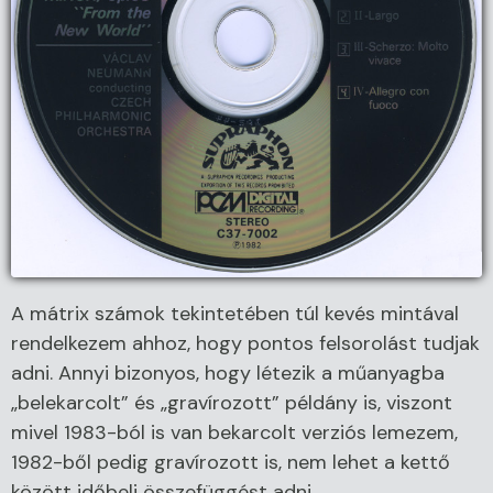
A mátrix számok tekintetében túl kevés mintával
rendelkezem ahhoz, hogy pontos felsorolást tudjak
adni. Annyi bizonyos, hogy létezik a műanyagba
„belekarcolt” és „gravírozott” példány is, viszont
mivel 1983-ból is van bekarcolt verziós lemezem,
1982-ből pedig gravírozott is, nem lehet a kettő
között időbeli összefüggést adni.