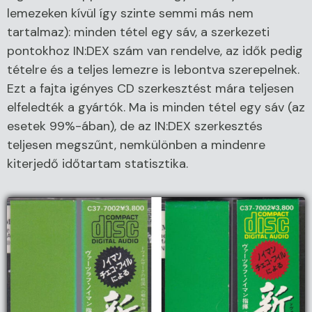
lemezeken kívül így szinte semmi más nem
tartalmaz): minden tétel egy sáv, a szerkezeti
pontokhoz IN:DEX szám van rendelve, az idők pedig
tételre és a teljes lemezre is lebontva szerepelnek.
Ezt a fajta igényes CD szerkesztést mára teljesen
elfeledték a gyártók. Ma is minden tétel egy sáv (az
esetek 99%-ában), de az IN:DEX szerkesztés
teljesen megszűnt, nemkülönben a mindenre
kiterjedő időtartam statisztika.