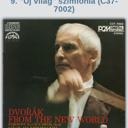
9. "Új világ" szimfónia (C37-
7002)