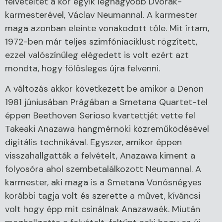
felvételtét a kor egyik legnagyobb Dvořák-
karmesterével, Václav Neumannal. A karmester
maga azonban eleinte vonakodott tőle. Mit írtam,
1972-ben már teljes szimfóniaciklust rögzített,
ezzel valószínűleg elégedett is volt ezért azt
mondta, hogy fölösleges újra felvenni.
A változás akkor következett be amikor a Denon
1981 júniusában Prágában a Smetana Quartet-tel
éppen Beethoven Serioso kvartettjét vette fel
Takeaki Anazawa hangmérnöki közreműködésével
digitális technikával. Egyszer, amikor éppen
visszahallgatták a felvételt, Anazawa kiment a
folyosóra ahol szembetalálkozott Neumannal. A
karmester, aki maga is a Smetana Vonósnégyes
korábbi tagja volt és szerette a művet, kíváncsi
volt hogy épp mit csinálnak Anazawaék. Miután