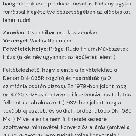
hangmérnök és a producer nevét is. Néhány egyéb
forrással kiegészítve összességében az alábbiakat
lehet tudni:
Zenekar
: Cseh Filharmonikus Zenekar
Vezényel
: Václav Neumann
Felvételek helye
: Prága, Rudolfinium/Művészetek
Háza (a két név ugyanazt az épületet jelenti)
Feltételezhető, hogy eleinte a felvételekhez a
Denon DN-035R rögzítőjét használták (a 9.
szimfónia esetén biztos). Ez 1979-ben jelent meg
és 47,25 kHz-es mintavételi frekvenciát és 16 bites
felbontást alkalmazott (1982-ben jelent meg a
továbbfejlesztett és sokkal hordozhatóbb DN-035
MkII). Mivel eleinte nem állt rendelkezésre
szoftveres mintavételi konverziós eljárás (amivel a
47,25 kHz-et 44,1-re tudták volna konvertálni),