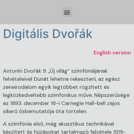
Időzóna beállítások és tervezési szempontok Spring Boot fejlesztésnél
Digitális Dvořák
English version
Antonín Dvořák 9. „Új világ” szimfóniájának
felvételeivel Dunát lehetne rekeszteni, az egész
zeneirodalom egyik legtöbbet rögzített és
legközkedveltebb szimfonikus műve. Népszerűsége
az 1893. december 16-i Carnegie Hall-beli zajos
sikerű ősbemutatója óta törtelen.
A szimfónia első, még akusztikus technikával
készített és húzásokat tartalmazó felvétele 1919-