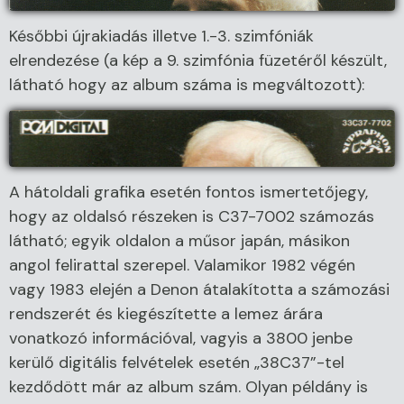
Későbbi újrakiadás illetve 1.-3. szimfóniák
elrendezése (a kép a 9. szimfónia füzetéről készült,
látható hogy az album száma is megváltozott):
A hátoldali grafika esetén fontos ismertetőjegy,
hogy az oldalsó részeken is C37-7002 számozás
látható; egyik oldalon a műsor japán, másikon
angol felirattal szerepel. Valamikor 1982 végén
vagy 1983 elején a Denon átalakította a számozási
rendszerét és kiegészítette a lemez árára
vonatkozó információval, vagyis a 3800 jenbe
kerülő digitális felvételek esetén „38C37”-tel
kezdődött már az album szám. Olyan példány is