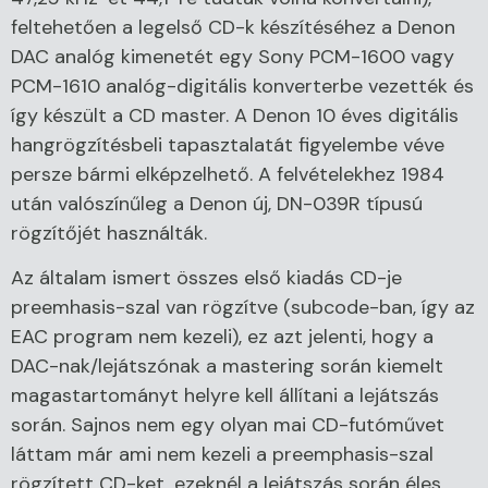
feltehetően a legelső CD-k készítéséhez a Denon
DAC analóg kimenetét egy Sony PCM-1600 vagy
PCM-1610 analóg-digitális konverterbe vezették és
így készült a CD master. A Denon 10 éves digitális
hangrögzítésbeli tapasztalatát figyelembe véve
persze bármi elképzelhető. A felvételekhez 1984
után valószínűleg a Denon új, DN-039R típusú
rögzítőjét használták.
Az általam ismert összes első kiadás CD-je
preemhasis-szal van rögzítve (subcode-ban, így az
EAC program nem kezeli), ez azt jelenti, hogy a
DAC-nak/lejátszónak a mastering során kiemelt
magastartományt helyre kell állítani a lejátszás
során. Sajnos nem egy olyan mai CD-futóművet
láttam már ami nem kezeli a preemphasis-szal
rögzített CD-ket, ezeknél a lejátszás során éles