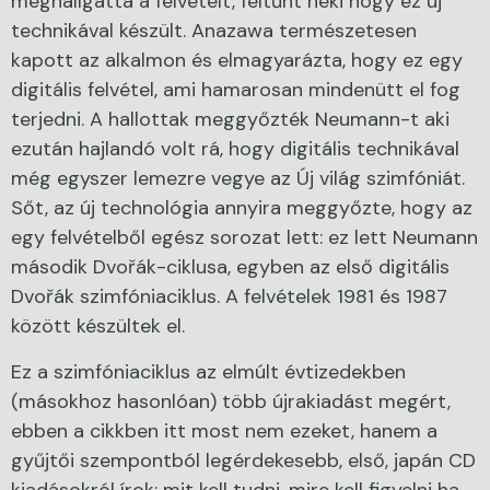
meghallgatta a felvételt, feltűnt neki hogy ez új
technikával készült. Anazawa természetesen
kapott az alkalmon és elmagyarázta, hogy ez egy
digitális felvétel, ami hamarosan mindenütt el fog
terjedni. A hallottak meggyőzték Neumann-t aki
ezután hajlandó volt rá, hogy digitális technikával
még egyszer lemezre vegye az Új világ szimfóniát.
Sőt, az új technológia annyira meggyőzte, hogy az
egy felvételből egész sorozat lett: ez lett Neumann
második Dvořák-ciklusa, egyben az első digitális
Dvořák szimfóniaciklus. A felvételek 1981 és 1987
között készültek el.
Ez a szimfóniaciklus az elmúlt évtizedekben
(másokhoz hasonlóan) több újrakiadást megért,
ebben a cikkben itt most nem ezeket, hanem a
gyűjtői szempontból legérdekesebb, első, japán CD
kiadásokról írok: mit kell tudni, mire kell figyelni ha