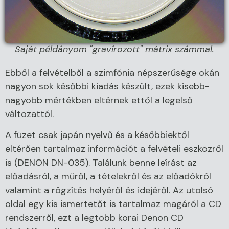
Saját példányom "gravírozott" mátrix számmal.
Ebből a felvételből a szimfónia népszerűsége okán
nagyon sok későbbi kiadás készült, ezek kisebb-
nagyobb mértékben eltérnek ettől a legelső
változattól.
A füzet csak japán nyelvű és a későbbiektől
eltérően tartalmaz információt a felvételi eszközről
is (DENON DN-035). Találunk benne leírást az
előadásról, a műről, a tételekről és az előadókról
valamint a rögzítés helyéről és idejéről. Az utolsó
oldal egy kis ismertetőt is tartalmaz magáról a CD
rendszerről, ezt a legtöbb korai Denon CD