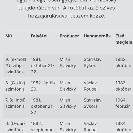
tulajdonában van. A fotókat az ő szíves
hozzájárulásával teszem közzé.
Mű
Felvétel
Producer
Hangmérnök
Első
megjele
9. (e-moll)
1981.
Milan
Stanislav
1982.
"Új világ"
október 21-
Slavický
Sýkora
október 
szimfónia
22
8. (G-dúr)
1982. április
Milan
Václav
1983.
szimfónia
20.
Slavický
Roubal
október
7. (d-moll)
1981.
Milan
Stanislav
1984.
szimfónia
október 21-
Slavický
Sýkora
február
22
6. (D-dúr)
1982.
Milan
Václav
1984.
szimfónia
szeptember
Slavický
Roubal
október