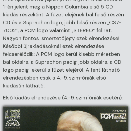
1-én jelent meg a Nippon Columbia első 5 CD
kiadás részeként. A füzet elejének bal felső részén
CD és a Supraphon logo, jobb felső részén „C37-
7002”, a PCM logo valamint „STEREO” felirat.
Nagyon fontos ismertetőjegy ezek elrendezése!
Későbbi újrakiadásoknál ezek elrendezése
felcserélődik: A PCM logo kerül kisebb méretben
bal oldalra, a Supraphon pedig jobb oldalra, a CD
logo pedig lekerül a füzet elejéről. A fent látható
elrendezésben csak a 4.-9. szimfóniák első
kiadásán látható.
Első kiadás elrendezése (4.-9. szimfóniák esetén):