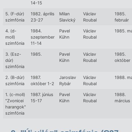
14-15
5. (F-dúr)
1982. április
Milan
Václav
1985.
szimfónia
23-27
Slavický
Roubal
február
4. (d-
1984.
Pavel
Václav
1985. m
moll)
szeptember
Kühn
Roubal
szimfónia
11-14
3. (Esz-
1985.
Pavel
Václav
1985.
dúr)
Kühn
Roubal
október
szimfónia
2. (B-dúr)
1987.
Jaroslav
Václav
1988. m
szimfónia
október 1-2
Rybár
Roubal
1. (c-moll)
1987. június
Pavel
Václav
1988.
"Zvonicei
15-17
Kühn
Roubal
március
harangok"
szimfónia