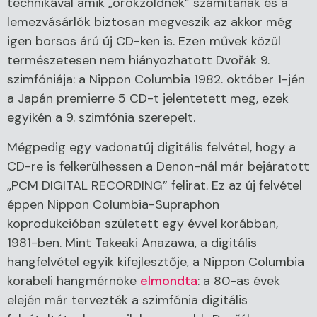
technikával amik „örökzöldnek” számítanak és a
lemezvásárlók biztosan megveszik az akkor még
igen borsos árú új CD-ken is. Ezen művek közül
természetesen nem hiányozhatott Dvořák 9.
szimfóniája: a Nippon Columbia 1982. október 1-jén
a Japán premierre 5 CD-t jelentetett meg, ezek
egyikén a 9. szimfónia szerepelt.
Mégpedig egy vadonatúj digitális felvétel, hogy a
CD-re is felkerülhessen a Denon-nál már bejáratott
„PCM DIGITAL RECORDING” felirat. Ez az új felvétel
éppen Nippon Columbia-Supraphon
koprodukcióban született egy évvel korábban,
1981-ben. Mint Takeaki Anazawa, a digitális
hangfelvétel egyik kifejlesztője, a Nippon Columbia
korabeli hangmérnöke
elmondta
: a 80-as évek
elején már tervezték a szimfónia digitális