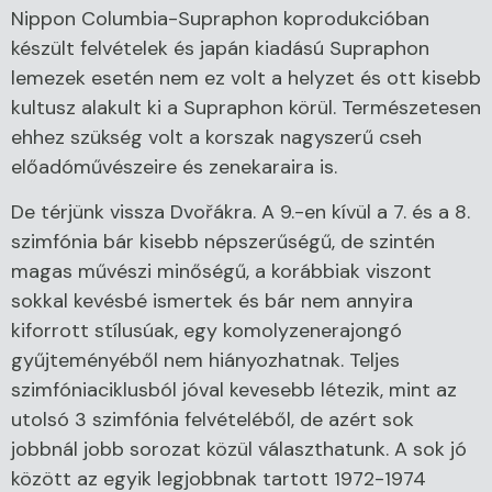
Nippon Columbia-Supraphon koprodukcióban
készült felvételek és japán kiadású Supraphon
lemezek esetén nem ez volt a helyzet és ott kisebb
kultusz alakult ki a Supraphon körül. Természetesen
ehhez szükség volt a korszak nagyszerű cseh
előadóművészeire és zenekaraira is.
De térjünk vissza Dvořákra. A 9.-en kívül a 7. és a 8.
szimfónia bár kisebb népszerűségű, de szintén
magas művészi minőségű, a korábbiak viszont
sokkal kevésbé ismertek és bár nem annyira
kiforrott stílusúak, egy komolyzenerajongó
gyűjteményéből nem hiányozhatnak. Teljes
szimfóniaciklusból jóval kevesebb létezik, mint az
utolsó 3 szimfónia felvételéből, de azért sok
jobbnál jobb sorozat közül választhatunk. A sok jó
között az egyik legjobbnak tartott 1972-1974