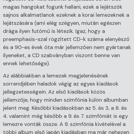
magas hangokat fogunk hallani, ezek a lejátszók
sajnos alkalmatlanok ezeknek a korai lemezeknek a
lejátszására (ami elég szégyen, miután egészen
drága ilyen futómű is létezik. Igaz, hogy a
preemphasis-szal rögzített CD-k száma elenyésző
és a 90-es évek óta már jellemzően nem gyártanak
ilyeneket, a CD szabványban viszont benne van
ennek lehetősége).
Az alábbiakban a lemezek megjelenésének
sorrendjében haladok végig az egyes kiadások
jellegzetességein. Az első kiadások közös
jellemzője, hogy minden szimfónia külön albumban
jelent meg. Későbbi kiadásokban az 5. és 3, a 8. és
4. valamint még később a 9. és 7. szimfóniát is egy
lemezre vonták össze. A 9. szimfónia kivételével a
többi album első japán kiadásban ma már nehezen