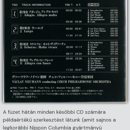
A füzet hátán minden későbbi CD számára
példaértékű szerkesztést látunk (amit sajnos a
legkorábbi Nippon Columbia gyártmányú