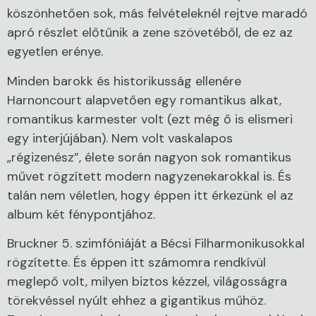
köszönhetően sok, más felvételeknél rejtve maradó
apró részlet előtűnik a zene szövetéből, de ez az
egyetlen erénye.
Minden barokk és historikusság ellenére
Harnoncourt alapvetően egy romantikus alkat,
romantikus karmester volt (ezt még ő is elismeri
egy interjújában). Nem volt vaskalapos
„régizenész”, élete során nagyon sok romantikus
művet rögzített modern nagyzenekarokkal is. És
talán nem véletlen, hogy éppen itt érkezünk el az
album két fénypontjához.
Bruckner 5. szimfóniáját a Bécsi Filharmonikusokkal
rögzítette. És éppen itt számomra rendkívül
meglepő volt, milyen biztos kézzel, világosságra
törekvéssel nyúlt ehhez a gigantikus műhöz.