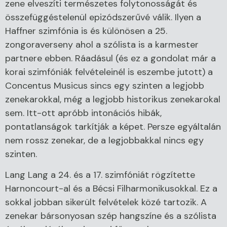
zene elveszíti természetes folytonosságát és
összefüggéstelenül epizódszerűvé válik. Ilyen a
Haffner szimfónia is és különösen a 25.
zongoraverseny ahol a szólista is a karmester
partnere ebben. Ráadásul (és ez a gondolat már a
korai szimfóniák felvételeinél is eszembe jutott) a
Concentus Musicus sincs egy szinten a legjobb
zenekarokkal, még a legjobb historikus zenekarokal
sem. Itt-ott apróbb intonációs hibák,
pontatlanságok tarkítják a képet. Persze egyáltalán
nem rossz zenekar, de a legjobbakkal nincs egy
szinten.
Lang Lang a 24. és a 17. szimfóniát rögzítette
Harnoncourt-al és a Bécsi Filharmonikusokkal. Ez a
sokkal jobban sikerült felvételek közé tartozik. A
zenekar bársonyosan szép hangszíne és a szólista