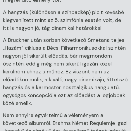
megrendítő élmény volt.
A hangzás (különösen a színpadkép) picit kevésbé
kiegyenlített mint az 5. szimfónia esetén volt, de
itt is nagyon jó, tág dinamikai határokkal.
A Bruckner után sorban következő Smetana teljes
„Hazám” ciklusa a Bécsi Filharmonikusokkal szintén
nagyon jól sikerült előadás, bár megmondom
őszintén, eddig még nem sikerül igazán közel
kerülnöm ehhez a műhöz. Ez viszont nem az
előadókon múlik, a kiváló, nagy dinamikájú, áttetsző
hangzás és a karmester nosztalgikus hangulatú,
egységes koncepciója ezt az előadást a legjobbak
közé emelik.
Nem ennyire egyértelmű a véleményem a
következő albumról. Brahms Német Requiemje igazi