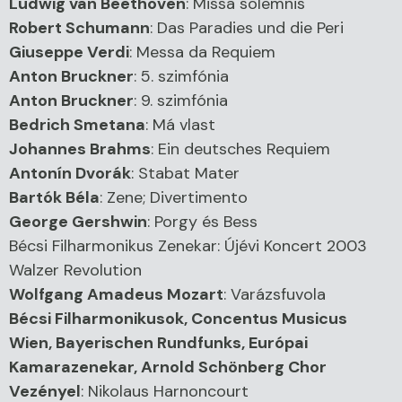
Ludwig van Beethoven
:
Missa solemnis
Robert Schumann
:
Das Paradies und die Peri
Giuseppe Verdi
:
Messa da Requiem
Anton Bruckner
:
5. szimfónia
Anton Bruckner
:
9. szimfónia
Bedrich Smetana
:
Má vlast
Johannes Brahms
:
Ein deutsches Requiem
Antonín Dvorák
:
Stabat Mater
Bartók Béla
:
Zene; Divertimento
George Gershwin
:
Porgy és Bess
Bécsi Filharmonikus Zenekar:
Újévi Koncert 2003
Walzer Revolution
Wolfgang Amadeus Mozart
:
Varázsfuvola
Bécsi Filharmonikusok, Concentus Musicus
Wien, Bayerischen Rundfunks, Európai
Kamarazenekar, Arnold Schönberg Chor
Vezényel
:
Nikolaus Harnoncourt