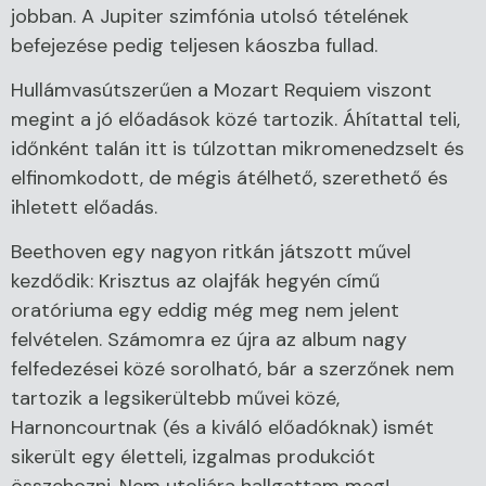
jobban. A Jupiter szimfónia utolsó tételének
befejezése pedig teljesen káoszba fullad.
Hullámvasútszerűen a Mozart Requiem viszont
megint a jó előadások közé tartozik. Áhítattal teli,
időnként talán itt is túlzottan mikromenedzselt és
elfinomkodott, de mégis átélhető, szerethető és
ihletett előadás.
Beethoven egy nagyon ritkán játszott művel
kezdődik: Krisztus az olajfák hegyén című
oratóriuma egy eddig még meg nem jelent
felvételen. Számomra ez újra az album nagy
felfedezései közé sorolható, bár a szerzőnek nem
tartozik a legsikerültebb művei közé,
Harnoncourtnak (és a kiváló előadóknak) ismét
sikerült egy életteli, izgalmas produkciót