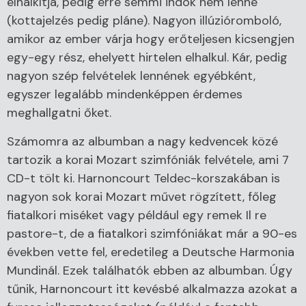
elhalkítja, pedig erre semmi indok nem lenne
(kottajelzés pedig pláne). Nagyon illúzióromboló,
amikor az ember várja hogy erőteljesen kicsengjen
egy-egy rész, ehelyett hirtelen elhalkul. Kár, pedig
nagyon szép felvételek lennének egyébként,
egyszer legalább mindenképpen érdemes
meghallgatni őket.
Számomra az albumban a nagy kedvencek közé
tartozik a korai Mozart szimfóniák felvétele, ami 7
CD-t tölt ki. Harnoncourt Teldec-korszakában is
nagyon sok korai Mozart művet rögzített, főleg
fiatalkori miséket vagy például egy remek Il re
pastore-t, de a fiatalkori szimfóniákat már a 90-es
években vette fel, eredetileg a Deutsche Harmonia
Mundinál. Ezek találhatók ebben az albumban. Úgy
tűnik, Harnoncourt itt kevésbé alkalmazza azokat a