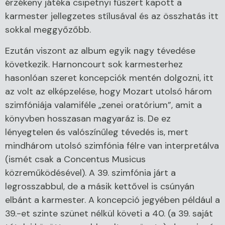
érzékeny játéka csipetnyi fűszert kapott a
karmester jellegzetes stílusával és az összhatás itt
sokkal meggyőzőbb.
Ezután viszont az album egyik nagy tévedése
következik. Harnoncourt sok karmesterhez
hasonlóan szeret koncepciók mentén dolgozni, itt
az volt az elképzelése, hogy Mozart utolsó három
szimfóniája valamiféle „zenei oratórium”, amit a
könyvben hosszasan magyaráz is. De ez
lényegtelen és valószínűleg tévedés is, mert
mindhárom utolsó szimfónia félre van interpretálva
(ismét csak a Concentus Musicus
közreműködésével). A 39. szimfónia járt a
legrosszabbul, de a másik kettővel is csúnyán
elbánt a karmester. A koncepció jegyében például a
39.-et szinte szünet nélkül követi a 40. (a 39. saját