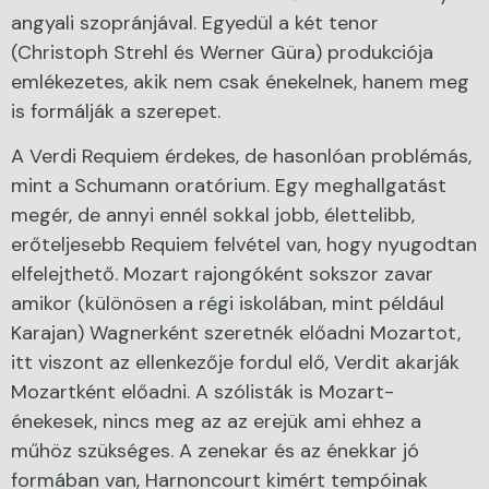
angyali szopránjával. Egyedül a két tenor
(Christoph Strehl és Werner Güra) produkciója
emlékezetes, akik nem csak énekelnek, hanem meg
is formálják a szerepet.
A Verdi Requiem érdekes, de hasonlóan problémás,
mint a Schumann oratórium. Egy meghallgatást
megér, de annyi ennél sokkal jobb, élettelibb,
erőteljesebb Requiem felvétel van, hogy nyugodtan
elfelejthető. Mozart rajongóként sokszor zavar
amikor (különösen a régi iskolában, mint például
Karajan) Wagnerként szeretnék előadni Mozartot,
itt viszont az ellenkezője fordul elő, Verdit akarják
Mozartként előadni. A szólisták is Mozart-
énekesek, nincs meg az az erejük ami ehhez a
műhöz szükséges. A zenekar és az énekkar jó
formában van, Harnoncourt kimért tempóinak