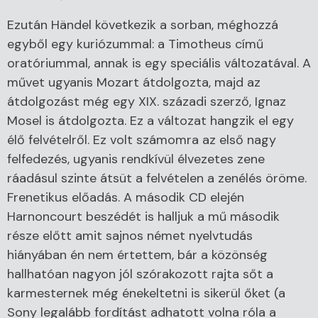
Ezután Händel következik a sorban, méghozzá
egyből egy kuriózummal: a Timotheus című
oratóriummal, annak is egy speciális változatával. A
művet ugyanis Mozart átdolgozta, majd az
átdolgozást még egy XIX. századi szerző, Ignaz
Mosel is átdolgozta. Ez a változat hangzik el egy
élő felvételről. Ez volt számomra az első nagy
felfedezés, ugyanis rendkívül élvezetes zene
ráadásul szinte átsüt a felvételen a zenélés öröme.
Frenetikus előadás. A második CD elején
Harnoncourt beszédét is halljuk a mű második
része előtt amit sajnos német nyelvtudás
hiányában én nem értettem, bár a közönség
hallhatóan nagyon jól szórakozott rajta sőt a
karmesternek még énekeltetni is sikerül őket (a
Sony legalább fordítást adhatott volna róla a