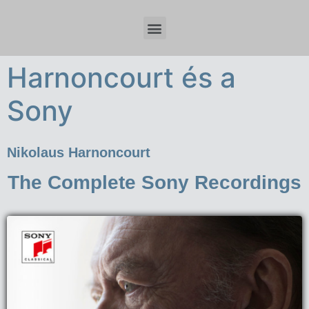
Időzóna beállítások és tervezési szempontok Spring Boot fejlesztésnél
Harnoncourt és a
Sony
Nikolaus Harnoncourt
The Complete Sony Recordings