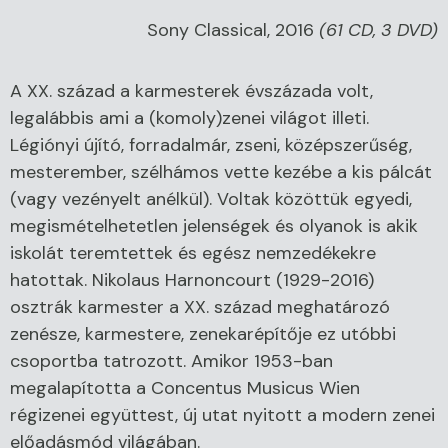
Sony Classical, 2016
(61 CD, 3 DVD)
A XX. század a karmesterek évszázada volt,
legalábbis ami a (komoly)zenei világot illeti.
Légiónyi újító, forradalmár, zseni, középszerűség,
mesterember, szélhámos vette kezébe a kis pálcát
(vagy vezényelt anélkül). Voltak közöttük egyedi,
megismételhetetlen jelenségek és olyanok is akik
iskolát teremtettek és egész nemzedékekre
hatottak. Nikolaus Harnoncourt (1929-2016)
osztrák karmester a XX. század meghatározó
zenésze, karmestere, zenekarépítője ez utóbbi
csoportba tatrozott. Amikor 1953-ban
megalapította a Concentus Musicus Wien
régizenei együttest, új utat nyitott a modern zenei
előadásmód világában.