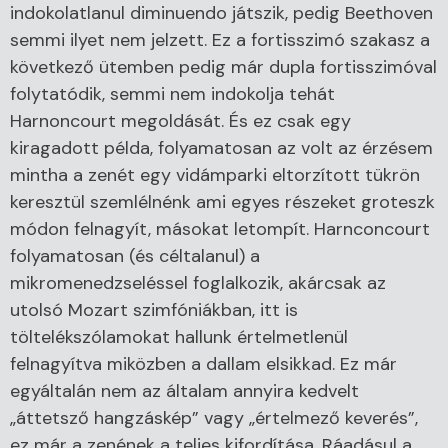
indokolatlanul diminuendo játszik, pedig Beethoven
semmi ilyet nem jelzett. Ez a fortisszimó szakasz a
következő ütemben pedig már dupla fortisszimóval
folytatódik, semmi nem indokolja tehát
Harnoncourt megoldását. És ez csak egy
kiragadott példa, folyamatosan az volt az érzésem
mintha a zenét egy vidámparki eltorzított tükrön
keresztül szemlélnénk ami egyes részeket groteszk
módon felnagyít, másokat letompít. Harnconcourt
folyamatosan (és céltalanul) a
mikromenedzseléssel foglalkozik, akárcsak az
utolsó Mozart szimfóniákban, itt is
töltelékszólamokat hallunk értelmetlenül
felnagyítva miközben a dallam elsikkad. Ez már
egyáltalán nem az általam annyira kedvelt
„áttetsző hangzáskép” vagy „értelmező keverés”,
ez már a zenének a teljes kifordítása. Ráadásul a