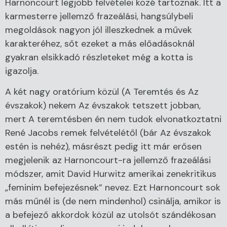
Harnoncourt legjobb felvételei közé tartoznak. Itt a
karmesterre jellemző frazeálási, hangsúlybeli
megoldások nagyon jól illeszkednek a művek
karakteréhez, sőt ezeket a más előadásoknál
gyakran elsikkadó részleteket még a kotta is
igazolja.
A két nagy oratórium közül (A Teremtés és Az
évszakok) nekem Az évszakok tetszett jobban,
mert A teremtésben én nem tudok elvonatkoztatni
René Jacobs remek felvételétől (bár Az évszakok
estén is nehéz), másrészt pedig itt már erősen
megjelenik az Harnoncourt-ra jellemző frazeálási
módszer, amit David Hurwitz amerikai zenekritikus
„feminim befejezésnek” nevez. Ezt Harnoncourt sok
más műnél is (de nem mindenhol) csinálja, amikor is
a befejező akkordok közül az utolsót szándékosan