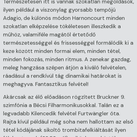
Természetesen itt is vannak szokatlan megoldások,
ilyen például a viszonylag gyorsabb tempójú
Adagio, de különös módon Harnoncourt minden
szokatlan elképzelése tökéletesen illeszkedik a
műhöz, valamiféle magától értetődő
természetességgel és frissességgel formálódik ki a
keze között minden formai elem, minden tétel,
minden fokozás, minden ritmus. A zenekar gazdag,
meleg hangzása szépen átjön a kiváló felvételen,
ráadásul a rendkívül tág dinamikai határokat is
meghagyva. Fantasztikus felvétel!
Akárcsak az élő előadáson rögzített Bruckner 9.
szimfónia a Bécsi Filharmonikusokkal. Talán ez a
legvadabb Kilencedik felvétel Furtwängler óta.
Rajta kívül például még soha nem hallottam az első
tétel kódájának sikoltó trombitafelkiáltását ilyen