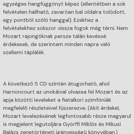
egységes hangfüggönyt képez (ellentétben a sok
felvételen hallható, zavaróan bal oldalra tolódott,
egy pontból szóló hanggal). Ezekhez a
felvételekhez sokszor vissza fogok még térni. Nem
Mozart rajongóknak persze talán kevéssé
érdekesek, de szerintem minden napra való
szellemi táplálék.
A következő 5 CD szintén átugorható, ahol
Harnoncourt az unokáival olvassa fel Mozart és az
apja közötti leveleket a fiatalkori szimfóniák
megfelelő részleteivel fűszerezve. (Akit érdekel,
Mozart levelezésének legfontosabb része magyarul
is megjelent legutoljára Györffi Miklós és Mikusi
Balázs zenetörténeti igényességű könyvéban.)