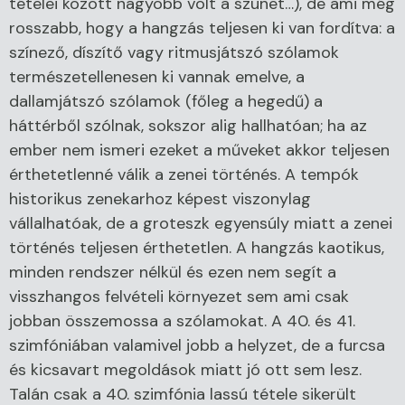
tételei között nagyobb volt a szünet…), de ami még
rosszabb, hogy a hangzás teljesen ki van fordítva: a
színező, díszítő vagy ritmusjátszó szólamok
természetellenesen ki vannak emelve, a
dallamjátszó szólamok (főleg a hegedű) a
háttérből szólnak, sokszor alig hallhatóan; ha az
ember nem ismeri ezeket a műveket akkor teljesen
érthetetlenné válik a zenei történés. A tempók
historikus zenekarhoz képest viszonylag
vállalhatóak, de a groteszk egyensúly miatt a zenei
történés teljesen érthetetlen. A hangzás kaotikus,
minden rendszer nélkül és ezen nem segít a
visszhangos felvételi környezet sem ami csak
jobban összemossa a szólamokat. A 40. és 41.
szimfóniában valamivel jobb a helyzet, de a furcsa
és kicsavart megoldások miatt jó ott sem lesz.
Talán csak a 40. szimfónia lassú tétele sikerült