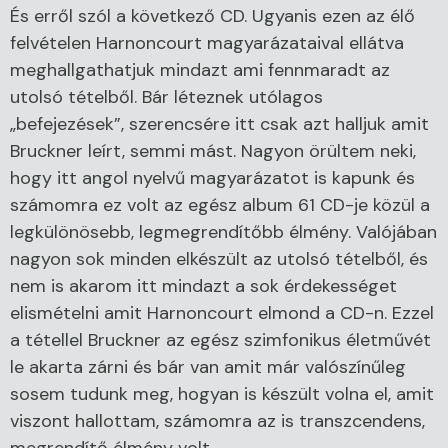
És erről szól a következő CD. Ugyanis ezen az élő
felvételen Harnoncourt magyarázataival ellátva
meghallgathatjuk mindazt ami fennmaradt az
utolsó tételből. Bár léteznek utólagos
„befejezések”, szerencsére itt csak azt halljuk amit
Bruckner leírt, semmi mást. Nagyon örültem neki,
hogy itt angol nyelvű magyarázatot is kapunk és
számomra ez volt az egész album 61 CD-je közül a
legkülönösebb, legmegrendítőbb élmény. Valójában
nagyon sok minden elkészült az utolsó tételből, és
nem is akarom itt mindazt a sok érdekességet
elismételni amit Harnoncourt elmond a CD-n. Ezzel
a tétellel Bruckner az egész szimfonikus életművét
le akarta zárni és bár van amit már valószínűleg
sosem tudunk meg, hogyan is készült volna el, amit
viszont hallottam, számomra az is transzcendens,