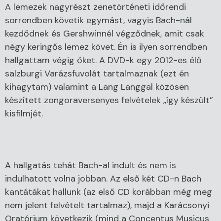
A lemezek nagyrészt zenetörténeti időrendi
sorrendben követik egymást, vagyis Bach-nál
kezdődnek és Gershwinnél végződnek, amit csak
négy keringős lemez követ. Én is ilyen sorrendben
hallgattam végig őket. A DVD-k egy 2012-es élő
salzburgi Varázsfuvolát tartalmaznak (ezt én
kihagytam) valamint a Lang Langgal közösen
készített zongoraversenyes felvételek „így készült”
kisfilmjét.
A hallgatás tehát Bach-al indult és nem is
indulhatott volna jobban. Az első két CD-n Bach
kantátákat hallunk (az első CD korábban még meg
nem jelent felvételt tartalmaz), majd a Karácsonyi
Oratórium következik (mind a Concentus Musicus