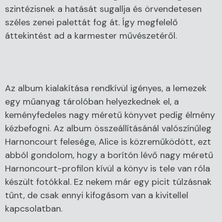
szintézisnek a hatását sugallja és örvendetesen
széles zenei palettát fog át. Így megfelelő
áttekintést ad a karmester művészetéről.
Az album kialakítása rendkívül igényes, a lemezek
egy műanyag tárolóban helyezkednek el, a
keményfedeles nagy méretű könyvet pedig élmény
kézbefogni. Az album összeállításánál valószínűleg
Harnoncourt felesége, Alice is közreműködött, ezt
abból gondolom, hogy a borítón lévő nagy méretű
Harnoncourt-profilon kívül a könyv is tele van róla
készült fotókkal. Ez nekem már egy picit túlzásnak
tűnt, de csak ennyi kifogásom van a kivitellel
kapcsolatban.