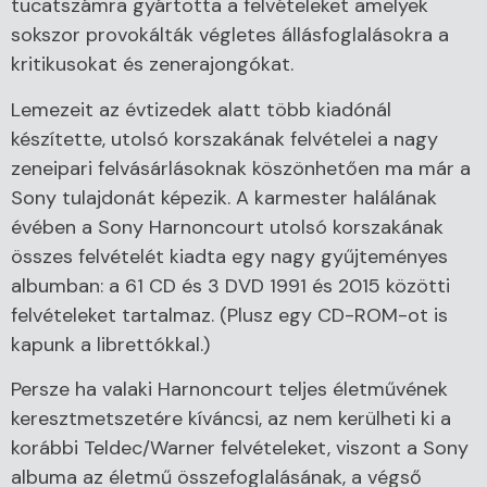
tucatszámra gyártotta a felvételeket amelyek
sokszor provokálták végletes állásfoglalásokra a
kritikusokat és zenerajongókat.
Lemezeit az évtizedek alatt több kiadónál
készítette, utolsó korszakának felvételei a nagy
zeneipari felvásárlásoknak köszönhetően ma már a
Sony tulajdonát képezik. A karmester halálának
évében a Sony Harnoncourt utolsó korszakának
összes felvételét kiadta egy nagy gyűjteményes
albumban: a 61 CD és 3 DVD 1991 és 2015 közötti
felvételeket tartalmaz. (Plusz egy CD-ROM-ot is
kapunk a librettókkal.)
Persze ha valaki Harnoncourt teljes életművének
keresztmetszetére kíváncsi, az nem kerülheti ki a
korábbi Teldec/Warner felvételeket, viszont a Sony
albuma az életmű összefoglalásának, a végső