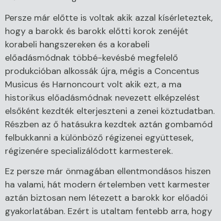
Persze már előtte is voltak akik azzal kísérleteztek,
hogy a barokk és barokk előtti korok zenéjét
korabeli hangszereken és a korabeli
előadásmódnak többé-kevésbé megfelelő
produkcióban alkossák újra, mégis a Concentus
Musicus és Harnoncourt volt akik ezt, a ma
historikus előadásmódnak nevezett elképzelést
elsőként kezdték elterjeszteni a zenei köztudatban.
Részben az ő hatásukra kezdtek aztán gombamód
felbukkanni a különböző régizenei együttesek,
régizenére specializálódott karmesterek.
Ez persze már önmagában ellentmondásos hiszen
ha valami, hát modern értelemben vett karmester
aztán biztosan nem létezett a barokk kor előadói
gyakorlatában. Ezért is utaltam fentebb arra, hogy