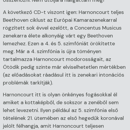
összehozni. Nem utoljára hallgattam meg!
A következő CD-t viszont igen: Harnoncourt teljes
Beethoven ciklust az Európai Kamarazenekarral
rögzített sok évvel ezelőtt, a Concentus Musicus
zenekarra élete alkonyáig várt egy Beethoven
lemezhez. Ezen a 4. és 5. szimfóniát örökítette
meg. Már a 4. szimfónia is újra töményen
tartalmazza Harnoncourt modorosságait, az
Ötödik pedig szinte már elviselhetetlen mértékben
(az előadásokat ráadásul itt is zenekari intonációs
problémák tarkítják).
Harnoncourt itt is olyan önkényes fogásokkal él
amiket a kottaképből, de sokszor a zenéből sem
lehet levezetni. Ilyen például az 5. szimfónia első
tételének 21. ütemében az első hegedűk koronával
jelölt félhangja, amit Harnoncourt teljesen