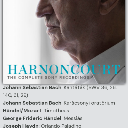
Johann Sebastian Bach
:
Kantáták (BWV 36, 26,
140, 61, 29)
Johann Sebastian Bach
:
Karácsonyi oratórium
Händel/Mozart
:
Timotheus
George Frideric Händel
:
Messiás
Joseph Haydn
:
Orlando Paladino