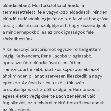
előadásában). Mesterkéletlenül áradó, a
természetfeletti felé vágyakozó előadások. Minden
előadó tudásának legjavát adja, a felvétel hangzása
pedig tökéletesen szolgálja azt, hogy kiszakadjunk
a mindennapokból és az örök igazságok felé
törkedhessünk.
A Karácsonyi oratóriumot egyszerre hallgattam
végig. Kedvencem, René Jacobs világiasabb,
operaszerűbb előadásával ellentétben
Harnoncourt inkább statikus képekben ábrázol
ahol minden pillanat szervesen illeszkedik a nagy
egészbe. Az énekkar és a szólisták szép
produkciója is ezt a célt szolgálja. Harnoncourt
egész életét végigkísérte Bach zenéjével való
foglalkozás, ez a felvétel méltó betetőzése ennek
az életműnek.