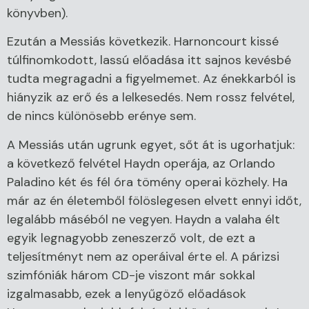
könyvben).
Ezután a Messiás következik. Harnoncourt kissé
túlfinomkodott, lassú előadása itt sajnos kevésbé
tudta megragadni a figyelmemet. Az énekkarból is
hiányzik az erő és a lelkesedés. Nem rossz felvétel,
de nincs különösebb erénye sem.
A Messiás után ugrunk egyet, sőt át is ugorhatjuk:
a következő felvétel Haydn operája, az Orlando
Paladino két és fél óra tömény operai közhely. Ha
már az én életemből fölöslegesen elvett ennyi időt,
legalább máséból ne vegyen. Haydn a valaha élt
egyik legnagyobb zeneszerző volt, de ezt a
teljesítményt nem az operáival érte el. A párizsi
szimfóniák három CD-je viszont már sokkal
izgalmasabb, ezek a lenyűgöző előadások