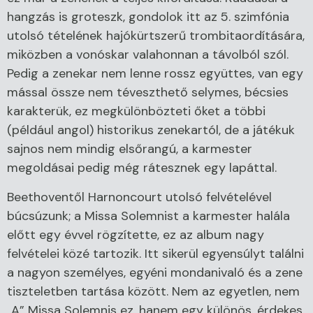
hangzás is groteszk, gondolok itt az 5. szimfónia
utolsó tételének hajókürtszerű trombitaordítására,
miközben a vonóskar valahonnan a távolból szól.
Pedig a zenekar nem lenne rossz együttes, van egy
mással össze nem téveszthető selymes, bécsies
karakterük, ez megkülönbözteti őket a többi
(például angol) historikus zenekartól, de a játékuk
sajnos nem mindig elsőrangú, a karmester
megoldásai pedig még rátesznek egy lapáttal.
Beethoventől Harnoncourt utolsó felvételével
búcsúzunk; a Missa Solemnist a karmester halála
előtt egy évvel rögzítette, ez az album nagy
felvételei közé tartozik. Itt sikerül egyensúlyt találni
a nagyon személyes, egyéni mondanivaló és a zene
tiszteletben tartása között. Nem az egyetlen, nem
„A” Missa Solemnis ez, hanem egy különös, érdekes