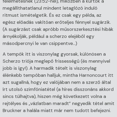
félelmetesnek (23:52-nél), miközben a kürtök a
megállíthatatlanul mindent letaglózó induló
ritmust ismételgetik. És ez csak egy példa, az
egész előadás vakítóan erőteljes fénnyel sugárzik.
(A sugárzást csak apróbb műsorszerkesztési hibák
árnyékolják, például a scherzo elejéből egy
másodpercnyi le van csippentve…)
A tempók itt is viszonylag gyorsak, különösen a
Scherzo triója meglepő frissességű (és mennyivel
jobb is így!). A harmadik tételt is viszonylag
élénkebb tempóban halljuk, mintha Harnoncourt itt
azt sugallná, hogy ez valójában nem a szerző által
írt utolsó szimfóniatétel (a híres disszonáns akkord
sincs túlhajtva), hiszen még következett volna a
rejtélyes és „vázlatban maradt” negyedik tétel amit
Bruckner a halála miatt már nem tudott befejezni.