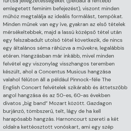
furcsa jellegzetességeket (például a fentebb
emlegetett feminim befejezést), viszont minden
műhöz megtalálja az ideális formálást, tempókat.
Minden műnek van egy íve, gyakran az első tételek
mérsékeltebbek, majd a lassú középső tétel után
egy felszabadult utolsó tétel következik, de nincs
egy általános séma ráhúzva a művekre, legalábbis
etéren. Hangzásban már inkább, mivel minden
felvétel egy viszonylag visszhangos teremben
készült, ahol a Concentus Musicus hangzása
valahol félúton áll a például Pinnock-féle The
English Concert felvételek szikárabb és áttetszőbb
angol hangzása és az 50-es, 60-as években
divatos „big band” Mozart között. Gazdagon
burjánzó, tömbszerű, telt, lágy de ha kell
harapósabb hangzás. Harnoncourt szereti a két
oldalra kettéosztott vonóskart, ami egy szép