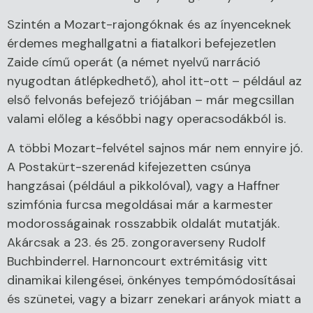
Szintén a Mozart-rajongóknak és az ínyenceknek
érdemes meghallgatni a fiatalkori befejezetlen
Zaide című operát (a német nyelvű narráció
nyugodtan átlépkedhető), ahol itt-ott – például az
első felvonás befejező triójában – már megcsillan
valami előleg a későbbi nagy operacsodákból is.
A többi Mozart-felvétel sajnos már nem ennyire jó.
A Postakürt-szerenád kifejezetten csúnya
hangzásai (például a pikkolóval), vagy a Haffner
szimfónia furcsa megoldásai már a karmester
modorosságainak rosszabbik oldalát mutatják.
Akárcsak a 23. és 25. zongoraverseny Rudolf
Buchbinderrel. Harnoncourt extrémitásig vitt
dinamikai kilengései, önkényes tempómódosításai
és szünetei, vagy a bizarr zenekari arányok miatt a