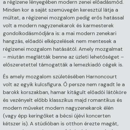
a régizene lényegében modern zenei előadásmód.
Minden kor a saját szemüvegén keresztül látja a
múltat, a régizenei mozgalom pedig erős hatással
volt a modern nagyzenekarok és karmesterek
gondolkodásmódjára is: a mai modern zenekari
hangzás, előadói elképzelések nem mentesek a
régizenei mozgalom hatásától. Amely mozgalmat
– miután meglátták benne az üzleti lehetőséget –
előszeretettel támogatták a lemezkiadó cégek is.
És amely mozgalom születésében Harnoncourt
volt az egyik kulcsfigura. Ő persze nem ragadt le a
barokk korszakban, hamar kitágult előadói látóköre
és vezényelt előbb klasszikus majd romantikus és
modern műveket modern nagyzenekarok élén
(vagy épp keringőket a bécsi újévi koncerten
kétszer is). A stúdióban is otthon érezte magát,