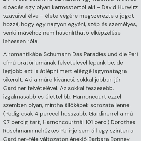
előadás egy olyan karmestertől aki – David Hurwitz
szavaival élve – élete végére megszerezte a jogot
hozzá, hogy egy nagyon egyéni, szép és személyes,
senki máséhoz nem hasonlítható elképzelése
lehessen róla.
A romantikába Schumann Das Paradies und die Peri
című oratóriumának felvételével lépünk be, de
legjobb ezt is átlépni mert eléggé lagymatagra
sikerült. Aki a műre kíváncsi, sokkal jobban jár
Gardiner felvételével. Az sokkal feszesebb,
izgalmasabb és élettelibb, Harnoncourt ezzel
szemben olyan, mintha állóképek sorozata lenne.
(Pedig csak 4 perccel hosszabb; Gardinerrel a mű
97 percig tart, Harnoncourtnál 101 perc.) Dorothea
Röschmann nehézkes Peri-je sem áll egy szinten a
Gardiner-féle változaton éneklő Barbara Bonney