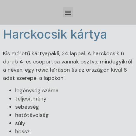
Időzóna beállítások és tervezési szempontok Spring Boot fejlesztésnél
Harckocsik kártya
Kis méretű kártyapakli, 24 lappal. A harckocsik 6
darab 4-es csoportba vannak osztva, mindegyikről
a néven, egy rövid leíráson és az országon kívül 6
adat szerepel a lapokon:
legénység száma
teljesítmény
sebesség
hatótávolság
súly
hossz