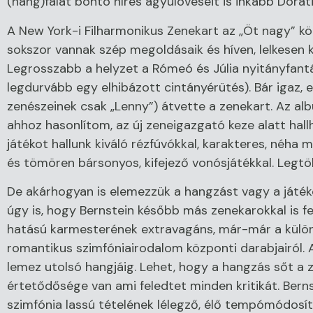
(hang)falat bontó híres ágyúlövéseit is inkább Dorá
A New York-i Filharmonikus Zenekart az „Öt nagy” kö
sokszor vannak szép megoldásaik és híven, lelkesen 
Legrosszabb a helyzet a Rómeó és Júlia nyitányfantáz
legdurvább egy elhibázott cintányérütés). Bár igaz, e
zenészeinek csak „Lenny”) átvette a zenekart. Az al
ahhoz hasonlítom, az új zeneigazgató keze alatt hall
játékot hallunk kiváló rézfúvókkal, karakteres, néha
és tömören bársonyos, kifejező vonósjátékkal. Legtöb
De akárhogyan is elemezzük a hangzást vagy a játék
úgy is, hogy Bernstein később más zenekarokkal is f
hatású karmesterének extravagáns, már-már a különc
romantikus szimfóniairodalom központi darabjairól. 
lemez utolsó hangjáig. Lehet, hogy a hangzás sőt a 
értetődősége van ami feledtet minden kritikát. Bern
szimfónia lassú tételének lélegző, élő tempómódosít