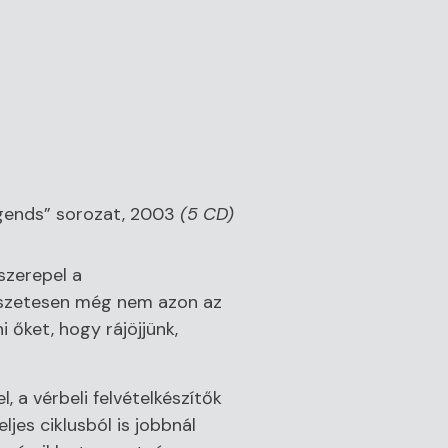
gends” sorozat, 2003
(5 CD)
szerepel a
mészetesen még nem azon az
 őket, hogy rájöjjünk,
 a vérbeli felvételkészítők
ljes ciklusból is jobbnál