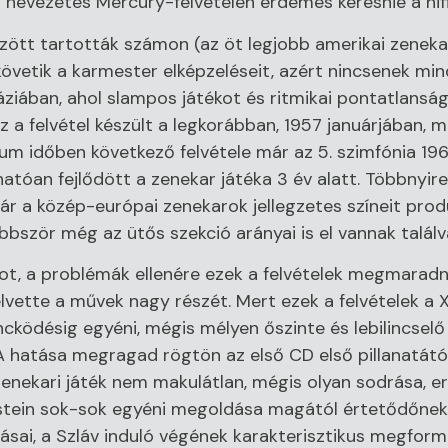
ti nevezetes Mercury-felvételén érdemes keresnie a hi
zött tartották számon (az öt legjobb amerikai zenekar
követik a karmester elképzeléseit, azért nincsenek min
iában, ahol slampos játékot és ritmikai pontatlanságo
z a felvétel készült a legkorábban, 1957 januárjában, 
bum időben következő felvétele már az 5. szimfónia 19
hatóan fejlődött a zenekar játéka 3 év alatt. Többnyir
 már a közép-európai zenekarok jellegzetes színeit pro
bször még az ütős szekció arányai is el vannak találv
ot, a problémák ellenére ezek a felvételek megmaradn
elvette a művek nagy részét. Mert ezek a felvételek a
ködésig egyéni, mégis mélyen őszinte és lebilincselő
A hatása megragad rögtön az első CD első pillanatátó
zenekari játék nem makulátlan, mégis olyan sodrása, e
stein sok-sok egyéni megoldása magától értetődőnek h
ásai, a Szláv induló végének karakterisztikus megfor