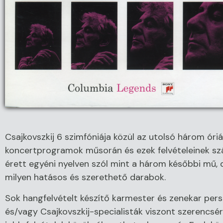
Csajkovszkij 6 szimfóniája közül az utolsó három óri
koncertprogramok műsorán és ezek felvételeinek sz
érett egyéni nyelven szól mint a három későbbi mű, de
milyen hatásos és szerethető darabok.
Sok hangfelvételt készítő karmester és zenekar persz
és/vagy Csajkovszkij-specialisták viszont szerencsére 