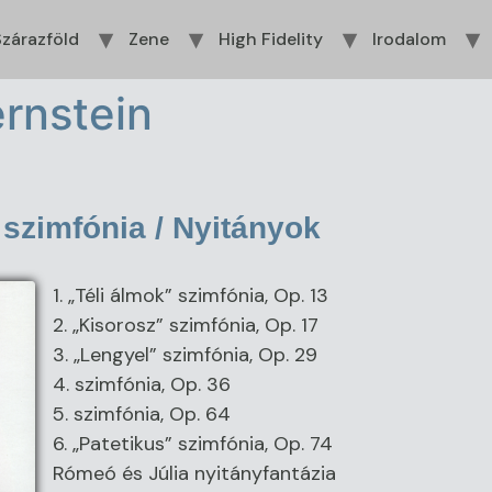
zárazföld
Zene
High Fidelity
Irodalom
ernstein
 szimfónia / Nyitányok
1. „Téli álmok” szimfónia, Op. 13
2. „Kisorosz” szimfónia, Op. 17
3. „Lengyel” szimfónia, Op. 29
4. szimfónia, Op. 36
5. szimfónia, Op. 64
6. „Patetikus” szimfónia, Op. 74
Rómeó és Júlia nyitányfantázia