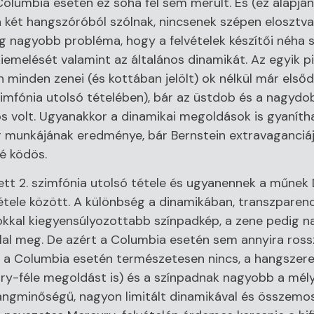
umbia esetén ez soha fel sem merült. És (ez alapján a
 két hangszóróból szólnak, nincsenek szépen elosztva 
ég nagyobb probléma, hogy a felvételek készítői néha
emelését valamint az általános dinamikát. Az egyik p
n minden zenei (és kottában jelölt) ok nélkül már elsőd
imfónia utolsó tételében), bár az üstdob és a nagydob 
s volt. Ugyanakkor a dinamikai megoldások is gyaníth
kar munkájának eredménye, bár Bernstein extravaganci
é ködös.
tt 2. szimfónia utolsó tétele és ugyanennek a műnek 
étele között. A különbség a dinamikában, transzpare
sokkal kiegyensúlyozottabb színpadkép, a zene pedig 
l meg. De azért a Columbia esetén sem annyira rossz
 a Columbia esetén természetesen nincs, a hangszere
ury-féle megoldást is) és a színpadnak nagyobb a mé
angminőségű, nagyon limitált dinamikával és összemos