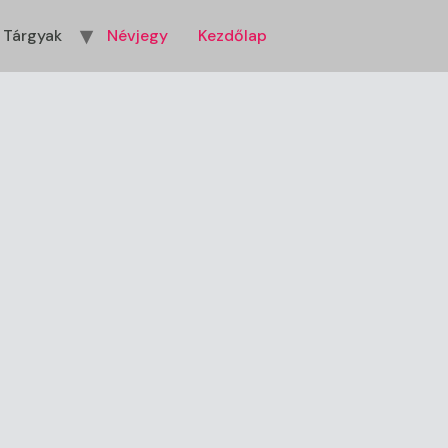
Tárgyak
Névjegy
Kezdőlap