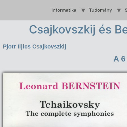
Informatika
Tudomány
S
Csajkovszkij és B
Pjotr Iljics Csajkovszkij
A 6