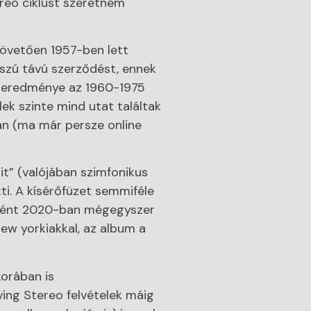
ereó ciklust szeretném
követően 1957-ben lett
szú távú szerződést, ennek
z eredménye az 1960-1975
elek szinte mind utat találtak
án (ma már persze online
t” (valójában szimfonikus
tti. A kísérőfüzet semmiféle
ébként 2020-ban mégegyszer
ew yorkiakkal, az album a
orában is
ing Stereo felvételek máig