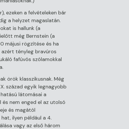
fimániásoknak.)
), ezeken a felvételeken bár
dig a helyzet magaslatán.
kat is hallunk (a
mielőtt még Bernstein (a
60 májusi rögzítése és ha
e azért tényleg bravúros
dukáló fafúvós szólamokkal
a.
ak örök klasszikusnak. Még
 XX. század egyik legnagyobb
 hatású látomásai a
l és nem enged el az utolsó
reje és magától
at, ilyen például a 4.
málása vagy az első három