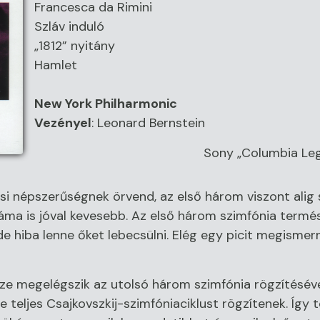
Francesca da Rimini
Szláv induló
„1812” nyitány
Hamlet
New York Philharmonic
Vezényel
:
Leonard Bernstein
Sony „Columbia Le
ási népszerűségnek örvend, az első három viszont alig 
áma is jóval kevesebb. Az első három szimfónia ter
 hiba lenne őket lebecsülni. Elég egy picit megismerni
e megelégszik az utolsó három szimfónia rögzítésével,
teljes Csajkovszkij-szimfóniaciklust rögzítenek. Így te