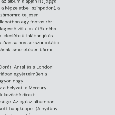
z album alapján is) joggal.
a képzeletbeli színpadon), a
 számomra teljesen
illanatban egy fontos réz-
legessé válik, az ütők néha
jelenléte általában jó és
atóan sajnos sokszor inkább
ájának ismeretében bármi
Doráti Antal és a Londoni
nciában egyértelműen a
nagyon nagy
 a helyzet, a Mercury
k kevésbé direkt
lysége. Az egész albumban
ott hangképpel. (A nyitány