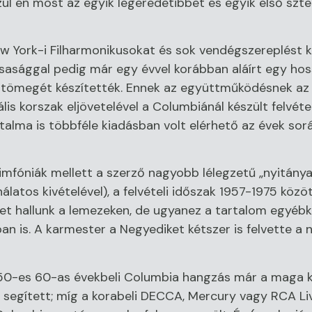
zül én most az egyik legeredetibbet és egyik első szt
w York-i Filharmonikusokat és sok vendégszereplést 
sasággal pedig már egy évvel korábban aláírt egy hos
k tömegét készítették. Ennek az együttműködésnek a
tális korszak eljövetelével a Columbiánál készült felvét
talma is többféle kiadásban volt elérhető az évek sor
fóniák mellett a szerző nagyobb lélegzetű „nyitányai
álatos kivételével), a felvételi időszak 1957-1975 közö
nget hallunk a lemezeken, de ugyanez a tartalom egy
n is. A karmester a Negyediket kétszer is felvette a n
z 50-es 60-as évekbeli Columbia hangzás már a maga k
segített; míg a korabeli DECCA, Mercury vagy RCA Liv