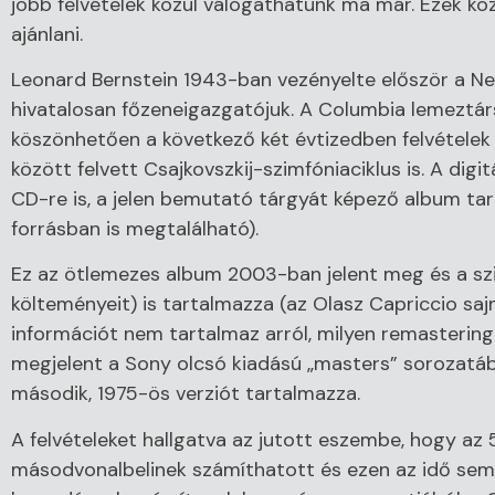
jobb felvételek közül válogathatunk ma már. Ezek kö
ajánlani.
Leonard Bernstein 1943-ban vezényelte először a Ne
hivatalosan főzeneigazgatójuk. A Columbia lemeztár
köszönhetően a következő két évtizedben felvétele
között felvett Csajkovszkij-szimfóniaciklus is. A digi
CD-re is, a jelen bemutató tárgyát képező album tar
forrásban is megtalálható).
Ez az ötlemezes album 2003-ban jelent meg és a szim
költeményeit) is tartalmazza (az Olasz Capriccio sajn
információt nem tartalmaz arról, milyen remasteri
megjelent a Sony olcsó kiadású „masters” sorozatába
második, 1975-ös verziót tartalmazza.
A felvételeket hallgatva az jutott eszembe, hogy a
másodvonalbelinek számíthatott és ezen az idő sem 