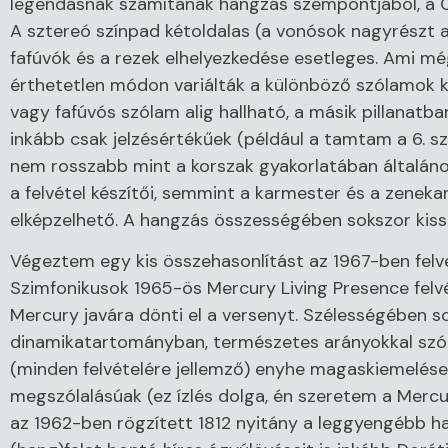
legendásnak számítanak hangzás szempontjából, a Col
A sztereó színpad kétoldalas (a vonósok nagyrészt a
fafúvók és a rezek elhelyezkedése esetleges. Ami m
érthetetlen módon variálták a különböző szólamok ki
vagy fafúvós szólam alig hallható, a másik pillanatba
inkább csak jelzésértékűek (például a tamtam a 6. sz
nem rosszabb mint a korszak gyakorlatában általáno
a felvétel készítői, semmint a karmester és a zene
elképzelhető. A hangzás összességében sokszor kiss
Végeztem egy kis összehasonlítást az 1967-ben felve
Szimfonikusok 1965-ös Mercury Living Presence felv
Mercury javára dönti el a versenyt. Szélességében 
dinamikatartományban, természetes arányokkal szóla
(minden felvételére jellemző) enyhe magaskiemelése
megszólalásúak (ez ízlés dolga, én szeretem a Merc
az 1962-ben rögzített 1812 nyitány a leggyengébb h