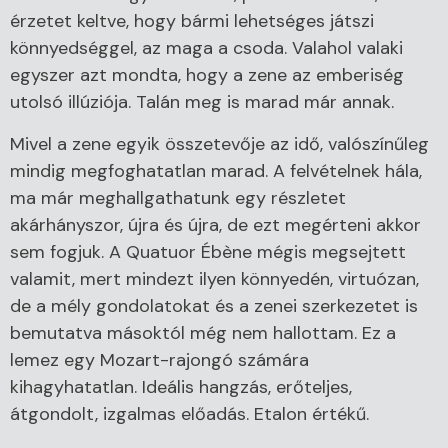
érzetet keltve, hogy bármi lehetséges játszi
könnyedséggel, az maga a csoda. Valahol valaki
egyszer azt mondta, hogy a zene az emberiség
utolsó illúziója. Talán meg is marad már annak.
Mivel a zene egyik összetevője az idő, valószínűleg
mindig megfoghatatlan marad. A felvételnek hála,
ma már meghallgathatunk egy részletet
akárhányszor, újra és újra, de ezt megérteni akkor
sem fogjuk. A Quatuor Ébène mégis megsejtett
valamit, mert mindezt ilyen könnyedén, virtuózan,
de a mély gondolatokat és a zenei szerkezetet is
bemutatva másoktól még nem hallottam. Ez a
lemez egy Mozart-rajongó számára
kihagyhatatlan. Ideális hangzás, erőteljes,
átgondolt, izgalmas előadás. Etalon értékű.