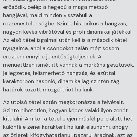
erősödik, belép a hegedű a maga metsző
hangjával, majd minden visszahull a
rezzenéstelenségbe. Szinte historikus a hangzás,
nagyon kevés vibrátóval és profi dinamikai játékkal.
Az első tétel izgalmai után kell is a második tétel
nyugalma, ahol a csöndeket talán még sosem
éreztem ennyire jelentőségteljesnek. A
menüettben ismét itt vannak a markáns gesztusok,
jellegzetes, felismerhető hangzás, és ezúttal
karakterben hasonló, dinamikailag szintén tág
határok között mozgó triót hallunk.
Az utolsó tétel aztán megkoronázza a felvételt.
Szinte hihetetlen, hogyan képes valaki ilyen zenét
kitalálni. Amikor a tétel elején másfél perc alatt hét
különféle zenei karaktert hallunk elsuhanni, ahogy
az ötletek kifogyhatatlanul, pazarul áradnak, azt az