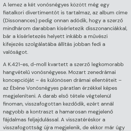
A lemez a két vonósnégyes között még egy
fiatalkori divertimentót is tartalmaz, az album címe
(Dissonances) pedig onnan adódik, hogy a szerző
mindhárom darabban kísérletezik disszonanciákkal,
bár a kísérletezés helyett inkább a művészi
kifejezés szolgálatába állítás jobban fedi a
valóságot.
A K.421-es, d-moll kvartett a szerző legkomorabb
hangvételű vonósnégyese. Mozart zenedrámai
koncepcióját – és különösen drámai ellentéteit –
az Ébène Vonósnégyes páratlan érzékkel képes
megjeleníteni. A darab első tétele végtelenül
finoman, visszafogottan kezdődik, ezért annál
nagyobb a kontraszt a hamarosan megjelenő
fájdalmas feljajdulással. A visszatéréskor a
visszafogottság újra megjelenik, de ekkor már úgy