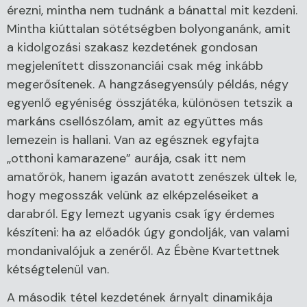
érezni, mintha nem tudnánk a bánattal mit kezdeni.
Mintha kiúttalan sötétségben bolyonganánk, amit
a kidolgozási szakasz kezdetének gondosan
megjelenített disszonanciái csak még inkább
megerősítenek. A hangzásegyensúly példás, négy
egyenlő egyéniség összjátéka, különösen tetszik a
markáns csellószólam, amit az együttes más
lemezein is hallani. Van az egésznek egyfajta
„otthoni kamarazene” aurája, csak itt nem
amatőrök, hanem igazán avatott zenészek ültek le,
hogy megosszák velünk az elképzeléseiket a
darabról. Egy lemezt ugyanis csak így érdemes
készíteni: ha az előadók úgy gondolják, van valami
mondanivalójuk a zenéről. Az Ébène Kvartettnek
kétségtelenül van.
A második tétel kezdetének árnyalt dinamikája