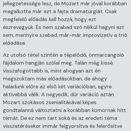
jellegzetessége lesz, de Mozart már jóval korábban
megalkotta már ezt a fajta dramaturgiát. Csak
megfelelő előadás kell hozzá, hogy ezt
észrevegyük. És nem szabad szó nélkül hagyni azt
sem, mennyire szabad, már-már improvizatív a trió
előadása.
Az utolsó tétel szintén a tépelődő, önmarcangoló
fájdalom hangján szólal meg. Talán még kissé
visszafogottabb is, mint ahogyan azt én
megszoktam más előadásokban, de ahogy
haladunk előre az első két variációban, egyre
aktívabbá válik. A negyedik, dúr variáció aztán
Mozart szokásos zsenialitásával képes
gondtalanná változtatni a korábban komornak hitt
témát. De ez nem tart soká és az eredeti téma
visszatérésekor immár felgyorsítva és felerősítve