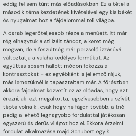
eddig fel sem tűnt más előadásokban. Ez a tétel a
második téma kezdetének kivételével egy kis békét
és nyugalmat hoz a fájdalommal teli világba.
A darab legerőteljesebb része a menüett. Itt már
rég elhagytuk a stilizált táncot, a keret még
megvan, de a feszültség már perzselő izzásúvá
változtatja a valaha kedélyes formákat. Az
együttes sosem hallott módon fokozza a
kontrasztokat – ez egyébként is jellemző rájuk,
más lemezüknél is tapasztaltam már. A főrészben
akkora fájdalmat közvetít ez az előadás, hogy azt
érezni, aki ezt megalkotta, legszívesebben a szívét
tépte volna ki, csak hogy ne fájjon tovább, a trió
pedig a lehető legnagyobb fordulattal játékosan
egyszerű és derűs világot hoz el. Ekkora érzelmi
fordulat alkalmazása majd Schubert egyik