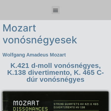
Időzóna beállítások és tervezési szempontok Spring Boot fejlesztésnél
Mozart
vonósnégyesek
Wolfgang Amadeus Mozart
K.421 d-moll vonósnégyes,
K.138 divertimento, K. 465 C-
dúr vonósnégyes