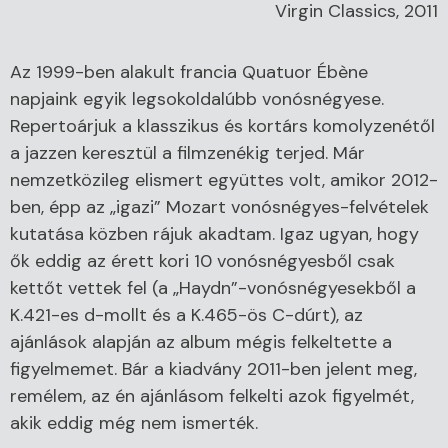
Virgin Classics, 2011
Az 1999-ben alakult francia Quatuor Ébène
napjaink egyik legsokoldalúbb vonósnégyese.
Repertoárjuk a klasszikus és kortárs komolyzenétől
a jazzen keresztül a filmzenékig terjed. Már
nemzetközileg elismert együttes volt, amikor 2012-
ben, épp az „igazi” Mozart vonósnégyes-felvételek
kutatása közben rájuk akadtam. Igaz ugyan, hogy
ők eddig az érett kori 10 vonósnégyesből csak
kettőt vettek fel (a „Haydn”-vonósnégyesekből a
K.421-es d-mollt és a K.465-ös C-dúrt), az
ajánlások alapján az album mégis felkeltette a
figyelmemet. Bár a kiadvány 2011-ben jelent meg,
remélem, az én ajánlásom felkelti azok figyelmét,
akik eddig még nem ismerték.