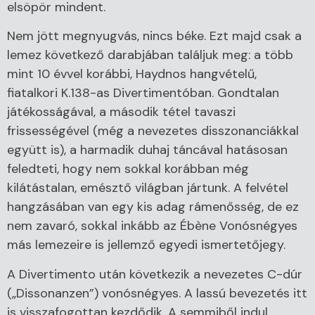
elsöpör mindent.
Nem jött megnyugvás, nincs béke. Ezt majd csak a
lemez következő darabjában találjuk meg: a több
mint 10 évvel korábbi, Haydnos hangvételű,
fiatalkori K.138-as Divertimentóban. Gondtalan
játékosságával, a második tétel tavaszi
frissességével (még a nevezetes disszonanciákkal
együtt is), a harmadik duhaj táncával hatásosan
feledteti, hogy nem sokkal korábban még
kilátástalan, emésztő világban jártunk. A felvétel
hangzásában van egy kis adag rámenősség, de ez
nem zavaró, sokkal inkább az Ébène Vonósnégyes
más lemezeire is jellemző egyedi ismertetőjegy.
A Divertimento után következik a nevezetes C-dúr
(„Dissonanzen”) vonósnégyes. A lassú bevezetés itt
is visszafogottan kezdődik. A semmiből indul,