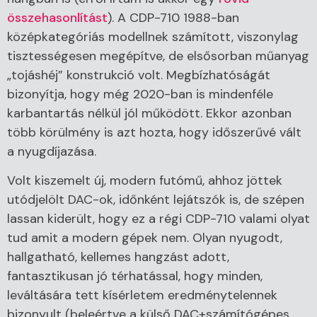
összehasonlítást
). A CDP-710 1988-ban
középkategóriás modellnek számított, viszonylag
tisztességesen megépítve, de elsősorban műanyag
„tojáshéj” konstrukció volt. Megbízhatóságát
bizonyítja, hogy még 2020-ban is mindenféle
karbantartás nélkül jól működött. Ekkor azonban
több körülmény is azt hozta, hogy időszerűvé vált
a nyugdíjazása.
Volt kiszemelt új, modern futómű, ahhoz jöttek
utódjelölt DAC-ok, időnként lejátszók is, de szépen
lassan kiderült, hogy ez a régi CDP-710 valami olyat
tud amit a modern gépek nem. Olyan nyugodt,
hallgatható, kellemes hangzást adott,
fantasztikusan jó térhatással, hogy minden,
leváltására tett kísérletem eredménytelennek
bizonyult (beleértve a külső DAC+számítógépes