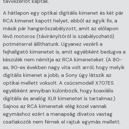
távvezérlőt kaptak.
A hátlapon egy optikai digitális kimenet és két pár
RCA kimenet kapott helyet, ebből az egyik fix, a
másik pár hangerőszabályzott, amit az előlapon
lévő motoros (távirányítóról is szabályozható)
potméterrel állíthatunk. Ugyanez vezérli a
fejhallgató kimenetet is, amit egyébként bedugva a
készülék nem némítja az RCA kimeneteket. (A 80-
as, 90-es években nagy vita volt arról, hogy melyik
digitális kimenet a jobb, a Sony úgy látszik az
optikai mellett voksolt. A csúcsmodell X707ES
egyébként annyiban különbözik, hogy koaxiális
digitális és analóg XLR kimenetet is tartalmaz.)
Sajnos az RCA kimenetek elég közel vannak
egymáshoz ezért a manapság divatos vastag
csatlakozók nem férnek el rajtuk egymás mellett.