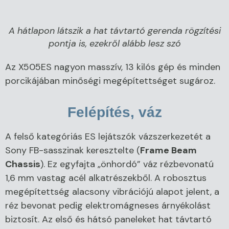
A hátlapon látszik a hat távtartó gerenda rögzítési
pontja is, ezekről alább lesz szó
Az X505ES nagyon masszív, 13 kilós gép és minden
porcikájában minőségi megépítettséget sugároz.
Felépítés, váz
A felső kategóriás ES lejátszók vázszerkezetét a
Sony FB-sasszinak keresztelte (
Frame Beam
Chassis
). Ez egyfajta „önhordó” váz rézbevonatú
1,6 mm vastag acél alkatrészekből. A robosztus
megépítettség alacsony vibrációjú alapot jelent, a
réz bevonat pedig elektromágneses árnyékolást
biztosít. Az első és hátsó paneleket hat távtartó