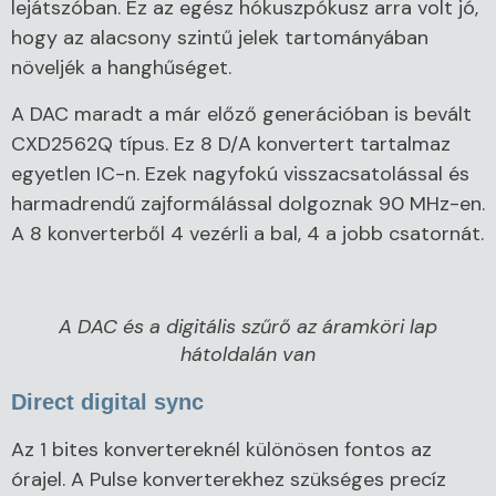
lejátszóban. Ez az egész hókuszpókusz arra volt jó,
hogy az alacsony szintű jelek tartományában
növeljék a hanghűséget.
A DAC maradt a már előző generációban is bevált
CXD2562Q típus. Ez 8 D/A konvertert tartalmaz
egyetlen IC-n. Ezek nagyfokú visszacsatolással és
harmadrendű zajformálással dolgoznak 90 MHz-en.
A 8 konverterből 4 vezérli a bal, 4 a jobb csatornát.
A DAC és a digitális szűrő az áramköri lap
hátoldalán van
Direct digital sync
Az 1 bites konvertereknél különösen fontos az
órajel. A Pulse konverterekhez szükséges precíz