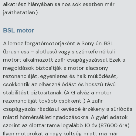
alkatrész hiányában sajnos sok esetben már
javíthatatlan.)
BSL motor
A lemez forgatómotorjaként a Sony ún. BSL
(brushless – slotless) vagyis szénkefe nélküli
motort alkalmazott zafír csapágyazással. Ezek a
megoldások biztosítják a motor alacsony
rezonanciáját, egyenletes és halk működését,
csökkentik az elhasználódást és hosszú távú
stabilitást biztosítanak. (A G alváz a motor
rezonanciáját tovább csökkenti.) A zafír
csapágyazás ráadásul kevésbé érzékeny a súrlódás
miatti hőmérsékletingadozásokra. A gyári adatok
szerint az élettartama legalább 10 év (87600 óra).
Ilyen motorokat a nagy költség miatt ma már