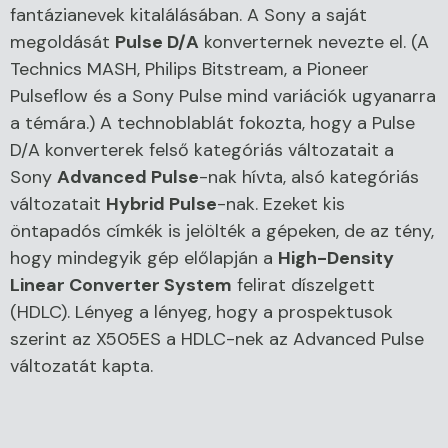
fantázianevek kitalálásában. A Sony a saját
megoldását
Pulse D/A
konverternek nevezte el. (A
Technics MASH, Philips Bitstream, a Pioneer
Pulseflow és a Sony Pulse mind variációk ugyanarra
a témára.) A technoblablát fokozta, hogy a Pulse
D/A konverterek felső kategóriás változatait a
Sony
Advanced Pulse
-nak hívta, alsó kategóriás
változatait
Hybrid Pulse
-nak. Ezeket kis
öntapadós címkék is jelölték a gépeken, de az tény,
hogy mindegyik gép előlapján a
High-Density
Linear Converter System
felirat díszelgett
(HDLC). Lényeg a lényeg, hogy a prospektusok
szerint az X505ES a HDLC-nek az Advanced Pulse
változatát kapta.