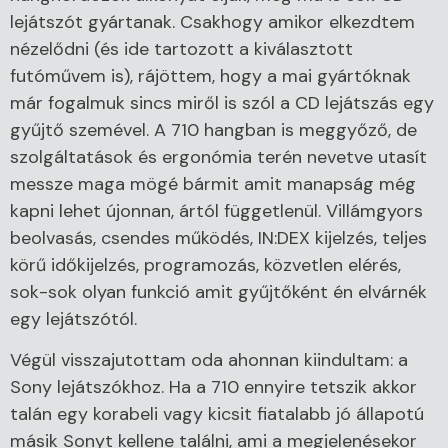
lejátszót gyártanak. Csakhogy amikor elkezdtem
nézelődni (és ide tartozott a kiválasztott
futóművem is), rájöttem, hogy a mai gyártóknak
már fogalmuk sincs miről is szól a CD lejátszás egy
gyűjtő szemével. A 710 hangban is meggyőző, de
szolgáltatások és ergonómia terén nevetve utasít
messze maga mögé bármit amit manapság még
kapni lehet újonnan, ártól függetlenül. Villámgyors
beolvasás, csendes működés, IN:DEX kijelzés, teljes
körű időkijelzés, programozás, közvetlen elérés,
sok-sok olyan funkció amit gyűjtőként én elvárnék
egy lejátszótól.
Végül visszajutottam oda ahonnan kiindultam: a
Sony lejátszókhoz. Ha a 710 ennyire tetszik akkor
talán egy korabeli vagy kicsit fiatalabb jó állapotú
másik Sonyt kellene találni, ami a megjelenésekor