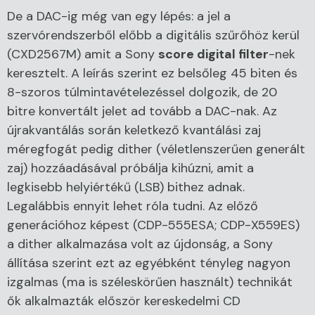
De a DAC-ig még van egy lépés: a jel a
szervórendszerből előbb a digitális szűrőhöz kerül
(CXD2567M) amit a Sony
score digital filter
-nek
keresztelt. A leírás szerint ez belsőleg 45 biten és
8-szoros túlmintavételezéssel dolgozik, de 20
bitre konvertált jelet ad tovább a DAC-nak. Az
újrakvantálás során keletkező kvantálási zaj
méregfogát pedig dither (véletlenszerűen generált
zaj) hozzáadásával próbálja kihúzni, amit a
legkisebb helyiértékű (LSB) bithez adnak.
Legalábbis ennyit lehet róla tudni. Az előző
generációhoz képest (CDP-555ESA; CDP-X559ES)
a dither alkalmazása volt az újdonság, a Sony
állítása szerint ezt az egyébként tényleg nagyon
izgalmas (ma is széleskörűen használt) technikát
ők alkalmazták először kereskedelmi CD