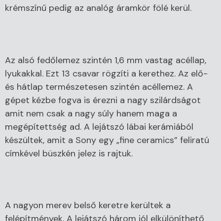
krémszínű pedig az analóg áramkör fölé kerül.
Az alsó fedőlemez szintén 1,6 mm vastag acéllap,
lyukakkal. Ezt 13 csavar rögzíti a kerethez. Az elő-
és hátlap természetesen szintén acéllemez. A
gépet kézbe fogva is érezni a nagy szilárdságot
amit nem csak a nagy súly hanem maga a
megépítettség ad. A lejátszó lábai kerámiából
készültek, amit a Sony egy „fine ceramics” feliratú
címkével büszkén jelez is rajtuk.
A nagyon merev belső keretre kerültek a
felépítmények. A lejátszó három jól elkülöníthető