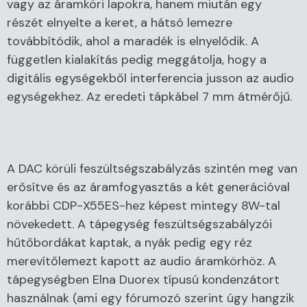
vagy az áramköri lapokra, hanem miután egy
részét elnyelte a keret, a hátsó lemezre
továbbítódik, ahol a maradék is elnyelődik. A
független kialakítás pedig meggátolja, hogy a
digitális egységekből interferencia jusson az audio
egységekhez. Az eredeti tápkábel 7 mm átmérőjű.
A DAC körüli feszültségszabályzás szintén meg van
erősítve és az áramfogyasztás a két generációval
korábbi CDP-X55ES-hez képest mintegy 8W-tal
növekedett. A tápegység feszültségszabályzói
hűtőbordákat kaptak, a nyák pedig egy réz
merevítőlemezt kapott az audio áramkörhöz. A
tápegységben Elna Duorex típusú kondenzátort
használnak (ami egy fórumozó szerint úgy hangzik