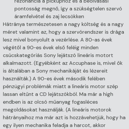
rezonancia a pickuphoz és a beolvasási
pontosság megnő, így a szükségtelen szervó
áramfelvétel és zaj lecsökken
Hátránya természetesen a nagy költség és a nagy
méret valamint az, hogy a szervórendszer is drága
lesz mivel bonyolult a vezérlése. A 80-as évek
végétől a 90-es évek első feléig minden
csúcskategóriás Sony lejátszó lineáris motort
alkalmazott. (Egyébként az Accuphase is, mivel ők
is általában a Sony mechanikáját és lézereit
használták.) A 90-es évek második felében
pénzügyi problémák miatt a lineáris motor szép
lassan eltűnt a CD lejátszókból. Ma már a high
endben is az olcsó műanyag fogasléces
megoldásokat használják. (A lineáris motorok
hátrányaihoz ma már azt is hozzávehetjük, hogy ha
egy ilyen mechanika feladja a harcot, akkor