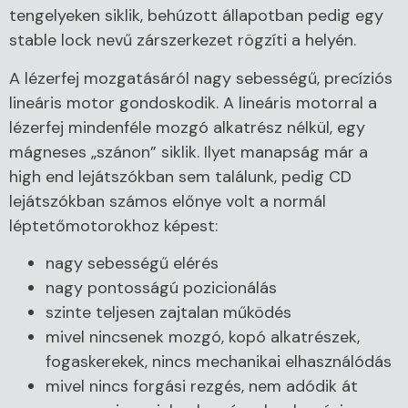
tengelyeken siklik, behúzott állapotban pedig egy
stable lock nevű zárszerkezet rögzíti a helyén.
A lézerfej mozgatásáról nagy sebességű, precíziós
lineáris motor gondoskodik. A lineáris motorral a
lézerfej mindenféle mozgó alkatrész nélkül, egy
mágneses „szánon” siklik. Ilyet manapság már a
high end lejátszókban sem találunk, pedig CD
lejátszókban számos előnye volt a normál
léptetőmotorokhoz képest:
nagy sebességű elérés
nagy pontosságú pozicionálás
szinte teljesen zajtalan működés
mivel nincsenek mozgó, kopó alkatrészek,
fogaskerekek, nincs mechanikai elhasználódás
mivel nincs forgási rezgés, nem adódik át