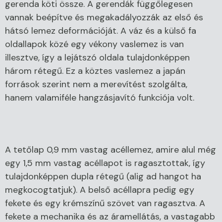
gerenda köti össze. A gerendák függőlegesen
vannak beépítve és megakadályozzák az első és
hátsó lemez deformációját. A váz és a külső fa
oldallapok közé egy vékony vaslemez is van
illesztve, így a lejátszó oldala tulajdonképpen
három rétegű. Ez a köztes vaslemez a japán
források szerint nem a merevítést szolgálta,
hanem valamiféle hangzásjavító funkciója volt.
A tetőlap 0,9 mm vastag acéllemez, amire alul még
egy 1,5 mm vastag acéllapot is ragasztottak, így
tulajdonképpen dupla rétegű (alig ad hangot ha
megkocogtatjuk). A belső acéllapra pedig egy
fekete és egy krémszínű szövet van ragasztva. A
fekete a mechanika és az áramellátás, a vastagabb