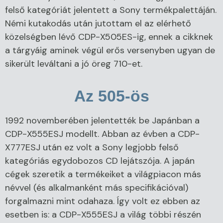
felső kategóriát jelentett a Sony termékpalettáján.
Némi kutakodás után jutottam el az elérhető
közelségben lévő CDP-X505ES-ig, ennek a cikknek
a tárgyáig aminek végül erős versenyben ugyan de
sikerült leváltani a jó öreg 710-et.
Az 505-ös
1992 novemberében jelentették be Japánban a
CDP-X555ESJ modellt. Abban az évben a CDP-
X777ESJ után ez volt a Sony legjobb felső
kategóriás egydobozos CD lejátszója. A japán
cégek szeretik a termékeiket a világpiacon más
névvel (és alkalmanként más specifikációval)
forgalmazni mint odahaza. Így volt ez ebben az
esetben is: a CDP-X555ESJ a világ többi részén