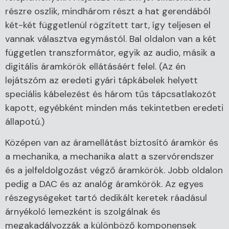
részre oszlik, mindhárom részt a hat gerendából
két-két függetlenül rögzített tart, így teljesen el
vannak választva egymástól. Bal oldalon van a két
független transzformátor, egyik az audio, másik a
digitális áramkörök ellátásáért felel. (Az én
lejátszóm az eredeti gyári tápkábelek helyett
speciális kábelezést és három tűs tápcsatlakozót
kapott, egyébként minden más tekintetben eredeti
állapotú.)
Középen van az áramellátást biztosító áramkör és
a mechanika, a mechanika alatt a szervórendszer
és a jelfeldolgozást végző áramkörök. Jobb oldalon
pedig a DAC és az analóg áramkörök. Az egyes
részegységeket tartó dedikált keretek ráadásul
árnyékoló lemezként is szolgálnak és
megakadályozzák a különböző komponensek