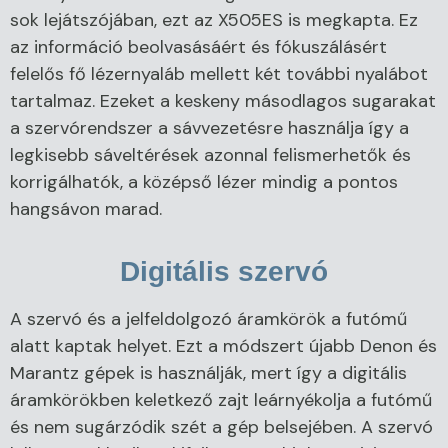
sok lejátszójában, ezt az X505ES is megkapta. Ez
az információ beolvasásáért és fókuszálásért
felelős fő lézernyaláb mellett két további nyalábot
tartalmaz. Ezeket a keskeny másodlagos sugarakat
a szervórendszer a sávvezetésre használja így a
legkisebb sáveltérések azonnal felismerhetők és
korrigálhatók, a középső lézer mindig a pontos
hangsávon marad.
Digitális szervó
A szervó és a jelfeldolgozó áramkörök a futómű
alatt kaptak helyet. Ezt a módszert újabb Denon és
Marantz gépek is használják, mert így a digitális
áramkörökben keletkező zajt leárnyékolja a futómű
és nem sugárzódik szét a gép belsejében. A szervó