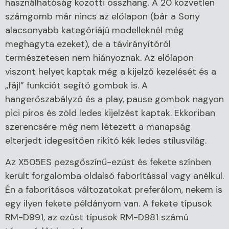
használhatóság közötti összhang. A 20 közvetlen
számgomb már nincs az előlapon (bár a Sony
alacsonyabb kategóriájú modelleknél még
meghagyta ezeket), de a távirányítóról
természetesen nem hiányoznak. Az előlapon
viszont helyet kaptak még a kijelző kezelését és a
„fájl” funkciót segítő gombok is. A
hangerőszabályzó és a play, pause gombok nagyon
pici piros és zöld ledes kijelzést kaptak. Ekkoriban
szerencsére még nem létezett a manapság
elterjedt idegesítően rikító kék ledes stílusvilág.
Az X505ES pezsgőszínű-ezüst és fekete színben
került forgalomba oldalsó faborítással vagy anélkül.
Én a faborításos változatokat preferálom, nekem is
egy ilyen fekete példányom van. A fekete típusok
RM-D991, az ezüst típusok RM-D981 számú