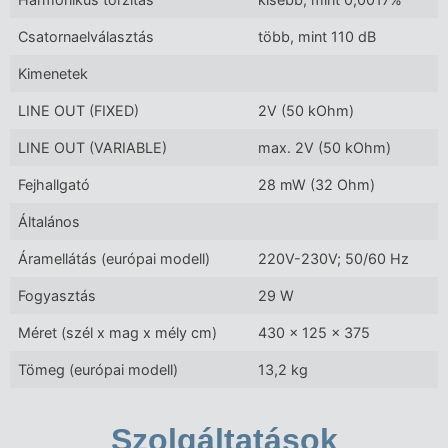
Csatornaelválasztás
több, mint 110 dB
Kimenetek
LINE OUT (FIXED)
2V (50 kOhm)
LINE OUT (VARIABLE)
max. 2V (50 kOhm)
Fejhallgató
28 mW (32 Ohm)
Általános
Áramellátás (európai modell)
220V-230V; 50/60 Hz
Fogyasztás
29 W
Méret (szél x mag x mély cm)
430 x 125 x 375
Tömeg (európai modell)
13,2 kg
Szolgáltatások