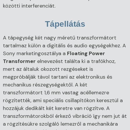
közötti interferenciát.
Tápellátás
A tápegység két nagy méretű transzformátort
tartalmaz külön a digitális és audio egységekhez. A
Sony marketingosztálya a
Floating Power
Transformer
elnevezést találta ki a trafókhoz,
mert az általuk okozott rezgéseket is
megpróbálják távol tartani az elektronikus és
mechanikus részegységektől. A két
transzformátort 1,6 mm vastag acéllemezre
rögzítették, ami speciális csillapítókon keresztül a
hozzájuk dedikált két keretre van rögzítve. A
transzformátorokból érkező vibráció így nem jut át
a rögzítésükre szolgáló lemezről a mechanikára