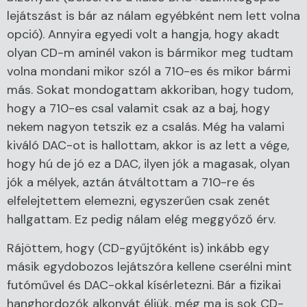
lejátszást is bár az nálam egyébként nem lett volna
opció). Annyira egyedi volt a hangja, hogy akadt
olyan CD-m aminél vakon is bármikor meg tudtam
volna mondani mikor szól a 710-es és mikor bármi
más. Sokat mondogattam akkoriban, hogy tudom,
hogy a 710-es csal valamit csak az a baj, hogy
nekem nagyon tetszik ez a csalás. Még ha valami
kiváló DAC-ot is hallottam, akkor is az lett a vége,
hogy hú de jó ez a DAC, ilyen jók a magasak, olyan
jók a mélyek, aztán átváltottam a 710-re és
elfelejtettem elemezni, egyszerűen csak zenét
hallgattam. Ez pedig nálam elég meggyőző érv.
Rájöttem, hogy (CD-gyűjtőként is) inkább egy
másik egydobozos lejátszóra kellene cserélni mint
futóművel és DAC-okkal kísérletezni. Bár a fizikai
hanghordozók alkonyát éljük, még ma is sok CD-