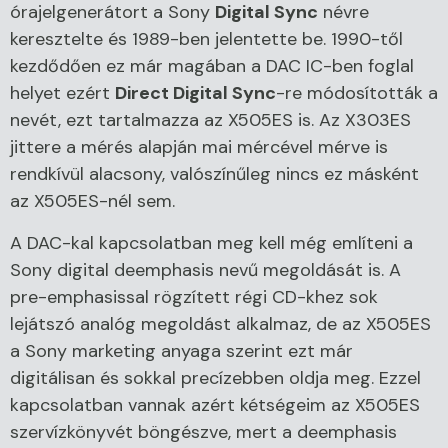
órajelgenerátort a Sony
Digital Sync
névre
keresztelte és 1989-ben jelentette be. 1990-től
kezdődően ez már magában a DAC IC-ben foglal
helyet ezért
Direct Digital Sync
-re módosították a
nevét, ezt tartalmazza az X505ES is. Az X303ES
jittere a mérés alapján mai mércével mérve is
rendkívül alacsony, valószínűleg nincs ez másként
az X505ES-nél sem.
A DAC-kal kapcsolatban meg kell még említeni a
Sony digital deemphasis nevű megoldását is. A
pre-emphasissal rögzített régi CD-khez sok
lejátszó analóg megoldást alkalmaz, de az X505ES
a Sony marketing anyaga szerint ezt már
digitálisan és sokkal precízebben oldja meg. Ezzel
kapcsolatban vannak azért kétségeim az X505ES
szervízkönyvét böngészve, mert a deemphasis