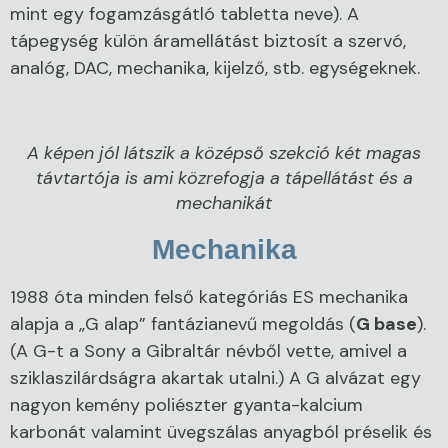
mint egy fogamzásgátló tabletta neve). A
tápegység külön áramellátást biztosít a szervó,
analóg, DAC, mechanika, kijelző, stb. egységeknek.
A képen jól látszik a középső szekció két magas
távtartója is ami közrefogja a tápellátást és a
mechanikát
Mechanika
1988 óta minden felső kategóriás ES mechanika
alapja a „G alap” fantázianevű megoldás (
G base
).
(A G-t a Sony a Gibraltár névből vette, amivel a
sziklaszilárdságra akartak utalni.) A G alvázat egy
nagyon kemény poliészter gyanta-kalcium
karbonát valamint üvegszálas anyagból préselik és