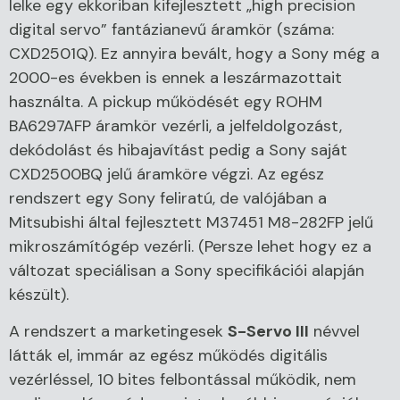
lelke egy ekkoriban kifejlesztett „high precision
digital servo” fantázianevű áramkör (száma:
CXD2501Q). Ez annyira bevált, hogy a Sony még a
2000-es években is ennek a leszármazottait
használta. A pickup működését egy ROHM
BA6297AFP áramkör vezérli, a jelfeldolgozást,
dekódolást és hibajavítást pedig a Sony saját
CXD2500BQ jelű áramköre végzi. Az egész
rendszert egy Sony feliratú, de valójában a
Mitsubishi által fejlesztett M37451 M8-282FP jelű
mikroszámítógép vezérli. (Persze lehet hogy ez a
változat speciálisan a Sony specifikációi alapján
készült).
A rendszert a marketingesek
S-Servo III
névvel
látták el, immár az egész működés digitális
vezérléssel, 10 bites felbontással működik, nem