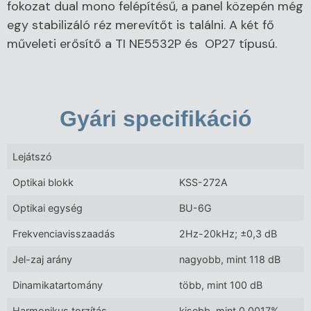
fokozat dual mono felépítésű, a panel közepén még
egy stabilizáló réz merevítőt is találni. A két fő
műveleti erősítő a TI NE5532P és OP27 típusú.
Gyári specifikáció
Lejátszó
Optikai blokk
KSS-272A
Optikai egység
BU-6G
Frekvenciavisszaadás
2Hz-20kHz; ±0,3 dB
Jel-zaj arány
nagyobb, mint 118 dB
Dinamikatartomány
több, mint 100 dB
Harmonikus torzítás
kisebb, mint 0,0017%