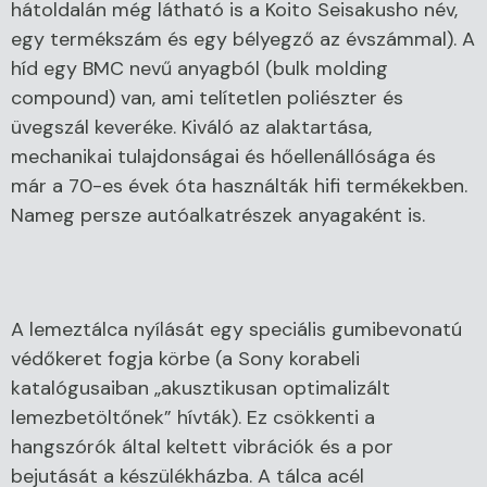
hátoldalán még látható is a Koito Seisakusho név,
egy termékszám és egy bélyegző az évszámmal). A
híd egy BMC nevű anyagból (bulk molding
compound) van, ami telítetlen poliészter és
üvegszál keveréke. Kiváló az alaktartása,
mechanikai tulajdonságai és hőellenállósága és
már a 70-es évek óta használták hifi termékekben.
Nameg persze autóalkatrészek anyagaként is.
A lemeztálca nyílását egy speciális gumibevonatú
védőkeret fogja körbe (a Sony korabeli
katalógusaiban „akusztikusan optimalizált
lemezbetöltőnek” hívták). Ez csökkenti a
hangszórók által keltett vibrációk és a por
bejutását a készülékházba. A tálca acél