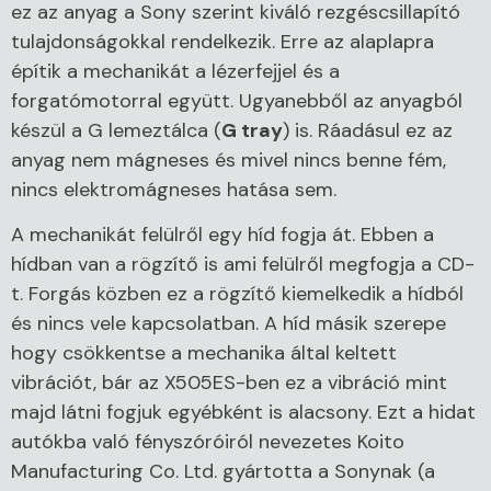
ez az anyag a Sony szerint kiváló rezgéscsillapító
tulajdonságokkal rendelkezik. Erre az alaplapra
építik a mechanikát a lézerfejjel és a
forgatómotorral együtt. Ugyanebből az anyagból
készül a G lemeztálca (
G tray
) is. Ráadásul ez az
anyag nem mágneses és mivel nincs benne fém,
nincs elektromágneses hatása sem.
A mechanikát felülről egy híd fogja át. Ebben a
hídban van a rögzítő is ami felülről megfogja a CD-
t. Forgás közben ez a rögzítő kiemelkedik a hídból
és nincs vele kapcsolatban. A híd másik szerepe
hogy csökkentse a mechanika által keltett
vibrációt, bár az X505ES-ben ez a vibráció mint
majd látni fogjuk egyébként is alacsony. Ezt a hidat
autókba való fényszóróiról nevezetes Koito
Manufacturing Co. Ltd. gyártotta a Sonynak (a