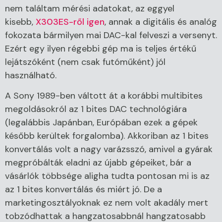
nem találtam mérési adatokat, az eggyel
kisebb,
X303ES-ről igen
, annak a digitális és analóg
fokozata bármilyen mai DAC-kal felveszi a versenyt.
Ezért egy ilyen régebbi gép ma is teljes értékű
lejátszóként (nem csak futóműként) jól
használható.
A Sony 1989-ben váltott át a korábbi multibites
megoldásokról az 1 bites DAC technológiára
(legalábbis Japánban, Európában ezek a gépek
később kerültek forgalomba). Akkoriban az 1 bites
konvertálás volt a nagy varázsszó, amivel a gyárak
megpróbálták eladni az újabb gépeiket, bár a
vásárlók többsége aligha tudta pontosan mi is az
az 1 bites konvertálás és miért jó. De a
marketingosztályoknak ez nem volt akadály mert
tobzódhattak a hangzatosabbnál hangzatosabb