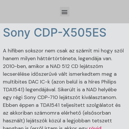
Időzóna beállítások és tervezési szempontok Spring Boot fejlesztésnél
Sony CDP-X505ES
A hifiben sokszor nem csak az számít mi hogy szól
hanem milyen háttértörténete, legendája van.
2010-ben, amikor a NAD 512 CD lejátszóm
lecserélése időszerűvé vált ismerkedtem meg a
multibites DAC IC-k (azon belül is a híres Philips
TDA1541) legendájával. Sikerült is a NAD helyébe
egy régi Sony CDP-710 lejátszót kiválasztanom.
Ebben éppen a TDA1541 teljesített szolgálatot és
az akkoriban számomra elérhető (elsősorban
használt) lejátszók közül a legjobban tetszett
hangban is (erről írtam is akkor egy
rövid