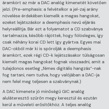
áramkört az már a DAC analóg kimenetét követően
jelzi. (Pre-emphasis: a felvételkor a jel-zaj arány
növelése érdekében kiemelik a magas hangokat,
ezeket lejátszáskor a deemphasis nevű eljárás
helyreállítja. Bár ezt a folyamatot a CD szabványa
tartalmazza, később rájöttek, hogy fölösleges, így
csak néhány korai CD lett így gyártva. Egyes mai
DAC-okból már ki is spórolják a deemphasis
áramkört, ezek régi CD-k lejátszásakor túlságosan
kiemelt magas hangokat fognak visszaadni, amit a
tulajdonos esetleg „fémes digitális hangzás”-nak
fog tartani, nem tudva, hogy valójában a DAC-ja
nem felel meg teljesen a szabványnak.)
A DAC kimenete jó minőségű GIC analóg
aluláteresztő szűrőn megy keresztül és ezután
kerül a műveleti erősítőkhöz. A teljes analóg