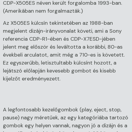
CDP-X505ES néven került forgalomba 1993-ban.
(Amerikában nem forgalmazták.)
Az X505ES külcsín tekintetében az 1988-ban
megjelent dizájn-irányvonalat követi, ami a Sony
referencia CDP-R1-ében és CDP-X7ESD-jében
jelent meg először és leváltotta a korábbi, 80-as
évekbeli arculatot, amit még a 710-es is követett.
Ez egyszerűbb, letisztultabb külcsínt hozott, a
lejátszó előlapján kevesebb gombot és kisebb
kijelzőt eredményezett.
A legfontosabb kezelőgombok (play, eject, stop,
pause) nagy méretűek, az egy kategóriába tartozó
gombok egy helyen vannak, nagyon jó a dizájn és a